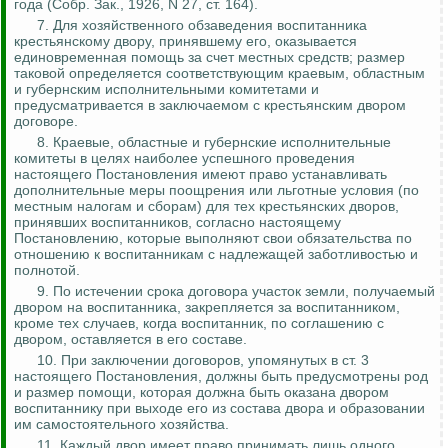
года (Собр.
Зак
., 1926, N 27, ст. 164).
7. Для хозяйственного обзаведения воспитанника
крестьянскому двору, принявшему его, оказывается
единовременная помощь за счет местных средств; размер
таковой определяется соответствующим краевым, областным
и губернским исполнительными комитетами и
предусматривается в заключаемом с крестьянским двором
договоре.
8. Краевые, областные и губернские исполнительные
комитеты в целях наиболее успешного проведения
настоящего Постановления имеют право устанавливать
дополнительные меры поощрения или льготные условия (по
местным налогам и сборам) для тех крестьянских дворов,
принявших воспитанников, согласно настоящему
Постановлению, которые выполняют свои обязательства по
отношению к воспитанникам с надлежащей заботливостью и
полнотой.
9. По истечении срока договора участок земли, получаемый
двором на воспитанника, закрепляется за воспитанником,
кроме тех случаев, когда воспитанник, по соглашению с
двором, оставляется в его составе.
10. При заключении договоров, упомянутых в ст. 3
настоящего Постановления, должны быть предусмотрены род
и размер помощи, которая должна быть оказана двором
воспитаннику при выходе его из состава двора и образовании
им самостоятельного хозяйства.
11. Каждый двор имеет право принимать лишь одного