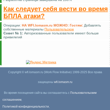
Как следует себя вести во время
БПЛА атаки?
Операции:
НА WFI.lomasm.ru МОЖНО:
Гостям:
Добавлять
собственные материалы
Пользовательское
Совет №
1:
Авторизованные пользователи имеют больше
привилегий
Copyright © wfi.lomasm.ru (Work Flow Initiative) 1999-2025 Все права
защищены
wfi.lomasm.ru
Во время посещения сайта вы соглашаетесь с
Пользовательским
соглашением
,
Политикой конфиденциальности
,