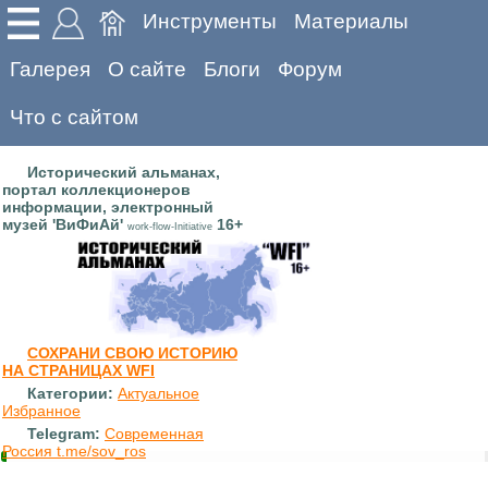
Инструменты
Материалы
Галерея
О сайте
Блоги
Форум
Что с сайтом
Исторический альманах,
портал коллекционеров
информации, электронный
музей 'ВиФиАй'
16+
work-flow-Initiative
СОХРАНИ СВОЮ ИСТОРИЮ
НА СТРАНИЦАХ WFI
Категории:
Актуальное
Избранное
Telegram:
Современная
Россия t.me/sov_ros