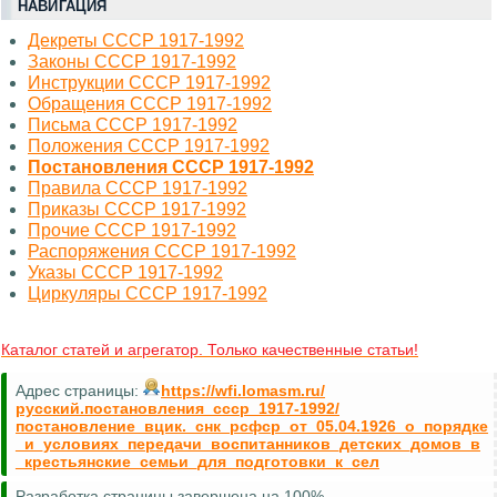
НАВИГАЦИЯ
Декреты СССР 1917-1992
Законы СССР 1917-1992
Инструкции СССР 1917-1992
Обращения СССР 1917-1992
Письма СССР 1917-1992
Положения СССР 1917-1992
Постановления СССР 1917-1992
Правила СССР 1917-1992
Приказы СССР 1917-1992
Прочие СССР 1917-1992
Распоряжения СССР 1917-1992
Указы СССР 1917-1992
Циркуляры СССР 1917-1992
Каталог статей и агрегатор. Только качественные статьи!
Адрес страницы:
https://wfi.lomasm.ru/
русский.постановления_ссср_1917-1992/
постановление_вцик._снк_рсфср_от_05.04.1926_о_порядке
_и_условиях_передачи_воспитанников_детских_домов_в
_крестьянские_семьи_для_подготовки_к_сел
Разработка страницы завершена на 100%