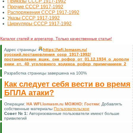
Приказы СССР 1917-1992
Прочие СССР 1917-1992
Распоряжения СССР 1917-1992
Указы СССР 1917-1992
Циркуляры СССР 1917-1992
Каталог статей и агрегатор. Только качественные статьи!
Адрес страницы:
https://wfi.lomasm.ru/
русский.постановления_ссср_1917-1992/
постановление_вцик._снк_рсфср_от_01.12.1934_о_дополн
ении_ст._40_уголовного_кодекса_рсфср_примечанием_2
Разработка страницы завершена на 100%
Как следует себя вести во время
БПЛА атаки?
Операции:
НА WFI.lomasm.ru МОЖНО:
Гостям:
Добавлять
собственные материалы
Пользовательское
Совет №
1:
Авторизованные пользователи имеют больше
привилегий