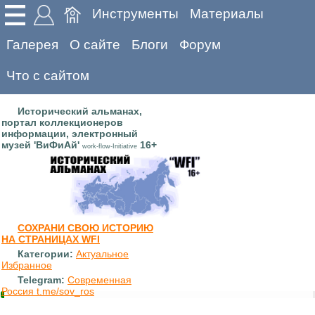
Инструменты
Материалы
Галерея
О сайте
Блоги
Форум
Что с сайтом
Исторический альманах,
портал коллекционеров
информации, электронный
музей 'ВиФиАй'
16+
work-flow-Initiative
СОХРАНИ СВОЮ ИСТОРИЮ
НА СТРАНИЦАХ WFI
Категории:
Актуальное
Избранное
Telegram:
Современная
Россия t.me/sov_ros