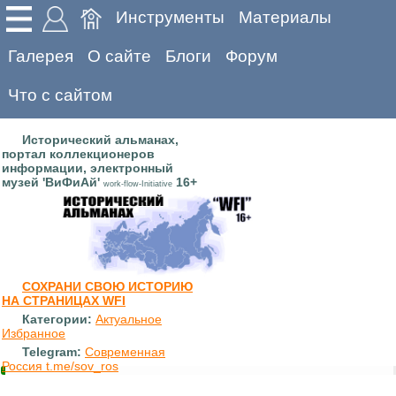
Инструменты
Материалы
Галерея
О сайте
Блоги
Форум
Что с сайтом
Исторический альманах,
портал коллекционеров
информации, электронный
музей 'ВиФиАй'
16+
work-flow-Initiative
СОХРАНИ СВОЮ ИСТОРИЮ
НА СТРАНИЦАХ WFI
Категории:
Актуальное
Избранное
Telegram:
Современная
Россия t.me/sov_ros