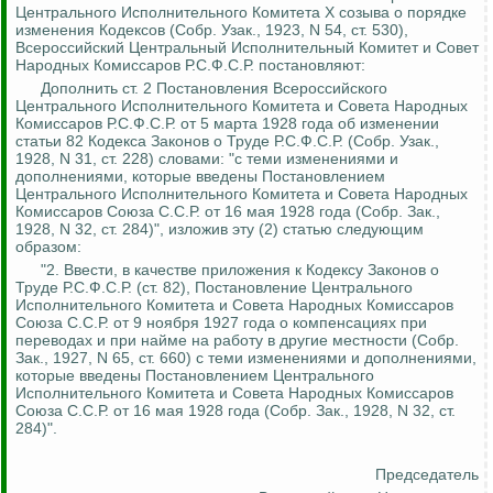
Центрального Исполнительного Комитета X созыва о порядке
изменения Кодексов (Собр.
Узак
., 1923, N 54, ст. 530),
Всероссийский Центральный Исполнительный Комитет и Совет
Народных Комиссаров Р.С.Ф.С.Р. постановляют:
Дополнить ст. 2 Постановления Всероссийского
Центрального Исполнительного Комитета и
Совета
Народных
Комиссаров Р.С.Ф.С.Р. от 5 марта 1928 года об изменении
статьи 82 Кодекса Законов о Труде Р.С.Ф.С.Р. (Собр.
Узак
.,
1928, N 31, ст. 228) словами: "с теми изменениями и
дополнениями, которые введены Постановлением
Центрального Исполнительного Комитета и Совета Народных
Комиссаров Союза С.С.Р. от 16 мая 1928 года (Собр.
Зак
.,
1928, N 32, ст. 284)", изложив эту (2) статью следующим
образом:
"2. Ввести, в качестве приложения к Кодексу Законов о
Труде Р.С.Ф.С.Р. (ст. 82), Постановление Центрального
Исполнительного Комитета и
Совета
Народных Комиссаров
Союза С.С.Р. от 9 ноября 1927 года о компенсациях при
переводах и при найме на работу в другие местности (Собр.
Зак
., 1927, N 65, ст. 660) с теми изменениями и дополнениями,
которые введены Постановлением Центрального
Исполнительного Комитета и
Совета
Народных Комиссаров
Союза С.С.Р. от 16 мая 1928 года (Собр.
Зак
., 1928, N 32, ст.
284)".
Председатель