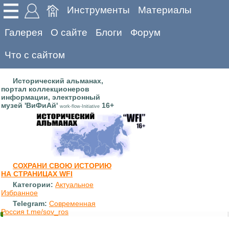
Инструменты
Материалы
Галерея
О сайте
Блоги
Форум
Что с сайтом
Исторический альманах,
портал коллекционеров
информации, электронный
музей 'ВиФиАй'
16+
work-flow-Initiative
СОХРАНИ СВОЮ ИСТОРИЮ
НА СТРАНИЦАХ WFI
Категории:
Актуальное
Избранное
Telegram:
Современная
Россия t.me/sov_ros