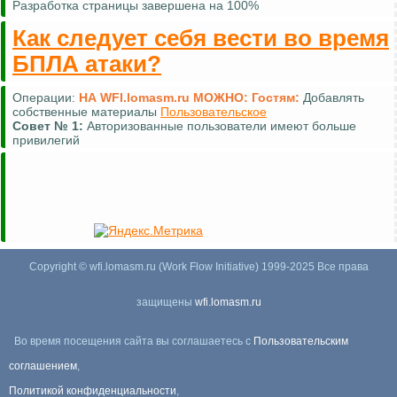
Разработка страницы завершена на 100%
Как следует себя вести во время
БПЛА атаки?
Операции:
НА WFI.lomasm.ru МОЖНО:
Гостям:
Добавлять
собственные материалы
Пользовательское
Совет №
1:
Авторизованные пользователи имеют больше
привилегий
Copyright © wfi.lomasm.ru (Work Flow Initiative) 1999-2025 Все права
защищены
wfi.lomasm.ru
Во время посещения сайта вы соглашаетесь с
Пользовательским
соглашением
,
Политикой конфиденциальности
,