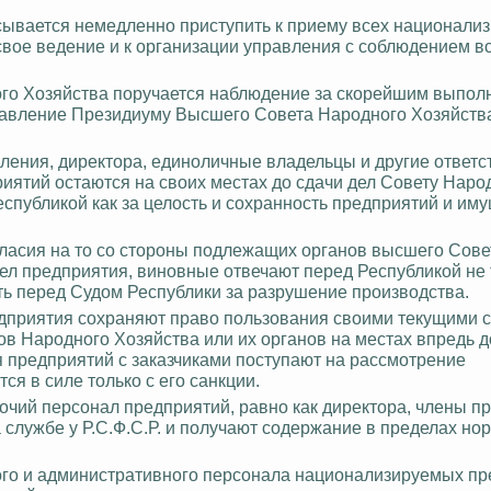
сывается немедленно приступить к приему всех национали
св
ое ведение и к организации управления с соблюдением в
го Хозяйства поручается наблюдение за скорейшим выпол
авление Президиуму Высшего Совета Народного Хозяйства
ения, директора, единоличные владельцы и другие ответ
иятий остаются на своих местах до сдачи дел Совету Наро
еспубликой как за целость и сохранность предприятий и иму
гласия на то со стороны подлежащих органов высшего Сов
ел предприятия, виновные отвечают перед Республикой не 
ть перед Судом Республики за разрушение производства.
приятия сохраняют право пользования своими текущими с
в Народного Хозяйства или их органов на местах впредь д
 предприятий с заказчиками поступают на рассмотрение
я в силе только с его санкции.
очий персонал предприятий, равно как директора, члены п
службе у Р.С.Ф.С.Р. и получают содержание в пределах нор
кого и административного персонала национализируемых п