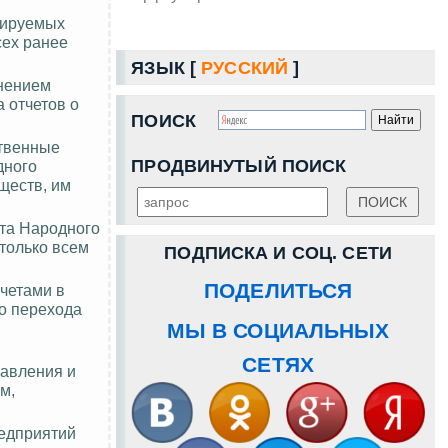
зируемых
сех ранее
ЯЗЫК [
РУССКИЙ
]
нением
 отчетов о
ПОИСК
ственные
ПРОДВИНУТЫЙ ПОИСК
дного
ществ, им
ета Народного
только всем
ПОДПИСКА И СОЦ. СЕТИ
ПОДЕЛИТЬСЯ
четами в
о перехода
МЫ В СОЦИАЛЬНЫХ
СЕТЯХ
равления и
м,
редприятий