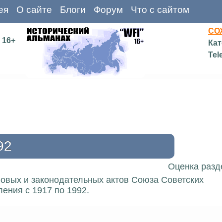
ея
О сайте
Блоги
Форум
Что с сайтом
СО
16+
Кат
Tel
92
Оценка разд
вовых и законодательных актов Союза Советских
ения с 1917 по 1992.