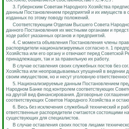
3. Губернским Советам Народного Хозяйства предпи
данным Постановлением предприятий и их имуще
ств в 
изданных по этому поводу положений.
Соответствующим Отделам Высшего Совета Народно
данного Постановления их местными органами и предст
ходе работ указанных органов и предприятий.
4.
С момента объявления Постановления члены правл
распорядители национализируемых согласно п. 1 предпр
Хозяйства или его органу и отвечают перед Советской Р
принадлежащих, так и за правильную их работу.
В случае оставления своих служебных постов без со
Хозяйства или
неоправдываемых
упущений в ведении д
своим имуществом, но и несут уголовную ответственнос
5. Национализируемые данным Постановлением пред
Народном Банке под контролем соответствующих Совето
на другой вид финансирования. Договорные соглашения
соответствующих Советов Народного Хозяйства и остаютс
6. Весь без исключения служебный технический и раб
ответственные распорядители считаются состоящими на 
существующих для специалистов.
В случае оставления своих постов лицами техничес