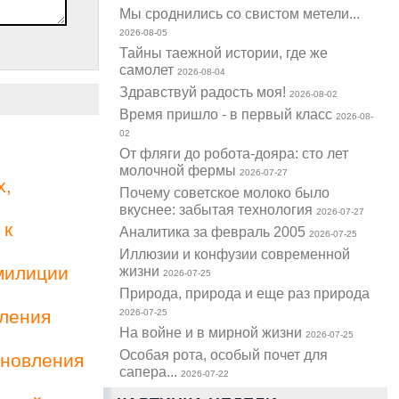
Мы сроднились со свистом метели...
2026-08-05
Тайны таежной истории, где же
самолет
2026-08-04
Здравствуй радость моя!
2026-08-02
Время пришло - в первый класс
2026-08-
02
От фляги до робота-дояра: сто лет
молочной фермы
2026-07-27
х,
Почему советское молоко было
вкуснее: забытая технология
2026-07-27
 к
Аналитика за февраль 2005
2026-07-25
Иллюзии и конфузии современной
милиции
жизни
2026-07-25
Природа, природа и еще раз природа
вления
2026-07-25
На войне и в мирной жизни
2026-07-25
Особая рота, особый почет для
ановления
сапера...
2026-07-22