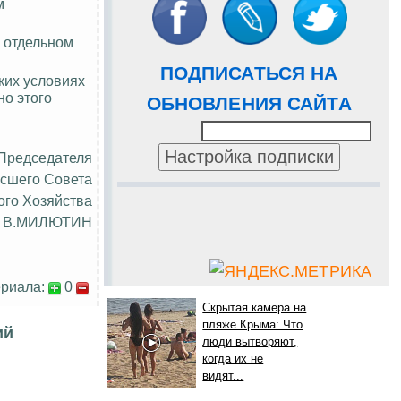
м
м отдельном
ПОДПИСАТЬСЯ НА
ких условиях
но
этого
ОБНОВЛЕНИЯ САЙТА
 Председателя
сшего Совета
ого Хозяйства
В.МИЛЮТИН
риала:
0
Скрытая камера на
пляже Крыма: Что
ий
люди вытворяют,
когда их не
видят...