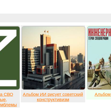
ка СВО
Альбом ИИ рисует советский
Альбом
ые,
конструктивизм
 эмблемы