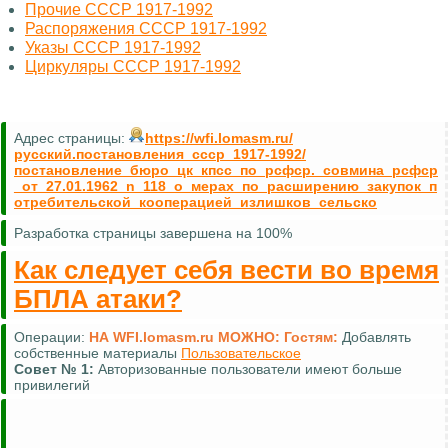
Прочие СССР 1917-1992
Распоряжения СССР 1917-1992
Указы СССР 1917-1992
Циркуляры СССР 1917-1992
Адрес страницы:
https://wfi.lomasm.ru/
русский.постановления_ссср_1917-1992/
постановление_бюро_цк_кпсс_по_рсфср._совмина_рсфср
_от_27.01.1962_n_118_о_мерах_по_расширению_закупок_п
отребительской_кооперацией_излишков_сельско
Разработка страницы завершена на 100%
Как следует себя вести во время
БПЛА атаки?
Операции:
НА WFI.lomasm.ru МОЖНО:
Гостям:
Добавлять
собственные материалы
Пользовательское
Совет №
1:
Авторизованные пользователи имеют больше
привилегий