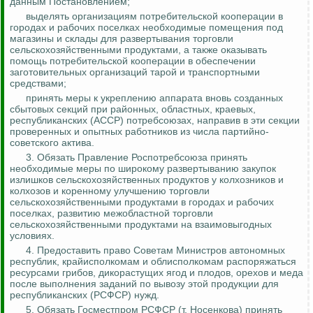
данным Постановлением;
выделять организациям потребительской кооперации в
городах и рабочих поселках необходимые помещения под
магазины и склады для развертывания торговли
сельскохозяйственными продуктами, а также оказывать
помощь потребительской кооперации в обеспечении
заготовительных организаций тарой и транспортными
средствами;
принять меры к укреплению аппарата вновь созданных
сбытовых секций при районных, областных, краевых,
республиканских (АССР)
потребсоюзах
, направив в эти секции
проверенных и опытных работников из числа партийно-
советского актива.
3. Обязать Правление
Роспотребсоюза
принять
необходимые меры по широкому развертыванию закупок
излишков сельскохозяйственных продуктов у колхозников и
колхозов и коренному улучшению торговли
сельскохозяйственными продуктами в городах и рабочих
поселках, развитию межобластной торговли
сельскохозяйственными продуктами на взаимовыгодных
условиях.
4. Предоставить право Советам Министров автономных
республик, крайисполкомам и облисполкомам распоряжаться
ресурсами грибов, дикорастущих ягод и плодов, орехов и меда
после выполнения заданий по вывозу этой продукции для
республиканских (РСФСР) нужд.
5. Обязать
Госместпром
РСФСР (т.
Носенкова
) принять