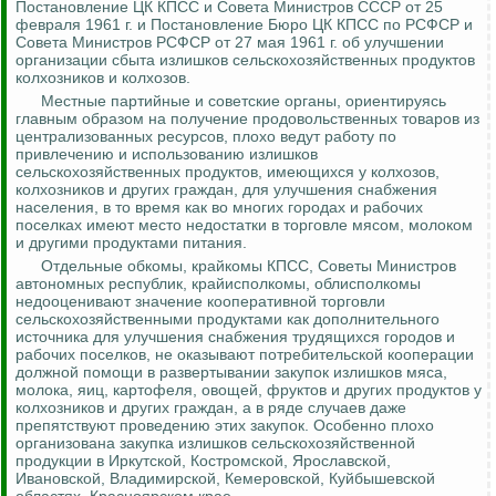
Постановление ЦК КПСС и Совета Министров СССР от 25
февраля 1961 г. и Постановление Бюро ЦК КПСС по РСФСР и
Совета Министров РСФСР от 27 мая 1961 г. об улучшении
организации сбыта излишков сельскохозяйственных продуктов
колхозников
и колхозов.
Местные партийные и советские органы, ориентируясь
главным образом на получение продовольственных товаров из
централизованных ресурсов, плохо ведут работу по
привлечению и использованию излишков
сельскохозяйственных продуктов, имеющихся у колхозов,
колхозников и других граждан, для улучшения снабжения
населения, в то время как во многих городах и рабочих
поселках имеют место недостатки в торговле мясом, молоком
и другими продуктами питания.
Отдельные обкомы, крайкомы КПСС, Советы Министров
автономных республик, крайисполкомы, облисполкомы
недооценивают значение кооперативной торговли
сельскохозяйственными продуктами как дополнительного
источника для улучшения снабжения трудящихся городов и
рабочих поселков, не оказывают потребительской кооперации
должной помощи в развертывании закупок излишков мяса,
молока, яиц, картофеля, овощей, фруктов и других продуктов у
колхозников и других граждан, а в ряде случаев даже
препятствуют проведению этих закупок
.
Особенно плохо
организована закупка излишков сельскохозяйственной
продукции в Иркутской, Костромской, Ярославской,
Ивановской, Владимирской, Кемеровской, Куйбышевской