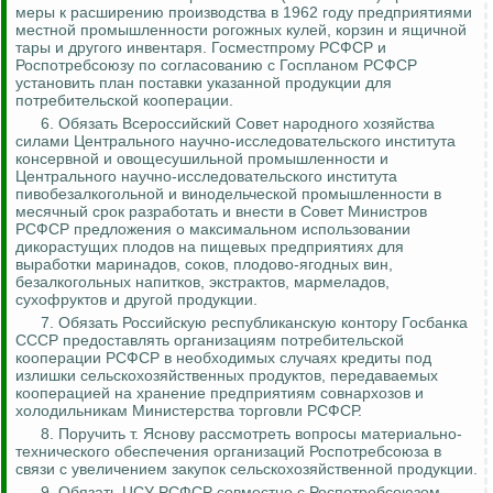
меры к расширению производства в 1962 году предприятиями
местной промышленности рогожных кулей, корзин и ящичной
тары и другого инвентаря.
Госместпрому
РСФСР и
Роспотребсоюзу
по согласованию с Госпланом РСФСР
установить план поставки указанной продукции для
потребительской кооперации.
6.
Обязать Всероссийский Совет народного хозяйства
силами Центрального научно-исследовательского института
консервной и овощесушильной промышленности и
Центрального научно-исследовательского института
пивобезалкогольной и винодельческой промышленности в
месячный срок разработать и внести в Совет Министров
РСФСР предложения о максимальном использовании
дикорастущих плодов на пищевых предприятиях для
выработки маринадов, соков, плодово-ягодных вин,
безалкогольных напитков, экстрактов, мармеладов,
сухофруктов и другой продукции.
7. Обязать Российскую республиканскую контору Госбанка
СССР предоставлять организациям потребительской
кооперации РСФСР в необходимых случаях кредиты под
излишки сельскохозяйственных продуктов, передаваемых
кооперацией на хранение предприятиям совнархозов и
холодильникам Министерства торговли РСФСР.
8. Поручить т.
Яснову
рассмотреть вопросы материально-
технического обеспечения организаций
Роспотребсоюза
в
связи с увеличением закупок сельскохозяйственной продукции.
9. Обязать ЦСУ РСФСР совместно с
Роспотребсоюзом