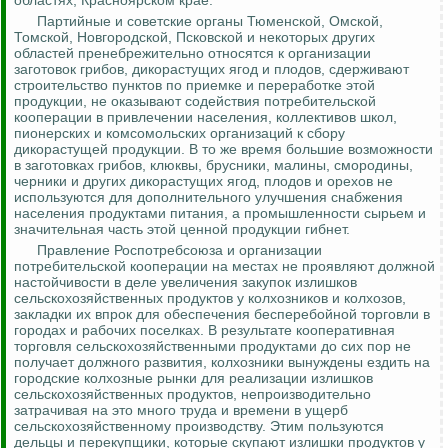
областях, Красноярском крае.
Партийные и советские органы Тюменской, Омской,
Томской, Новгородской, Псковской и некоторых других
областей пренебрежительно относятся к организации
заготовок грибов, дикорастущих ягод и плодов, сдерживают
строительство пунктов по приемке и переработке этой
продукции, не оказывают содействия потребительской
кооперации в привлечении населения, коллективов школ,
пионерских и комсомольских организаций к сбору
дикорастущей продукции. В то же время большие возможности
в заготовках грибов, клюквы, брусники, малины, смородины,
черники и других дикорастущих ягод, плодов и орехов не
используются для дополнительного улучшения снабжения
населения продуктами питания, а промышленности сырьем и
значительная часть этой ценной продукции гибнет.
Правление
Роспотребсоюза
и организации
потребительской кооперации на местах не проявляют должной
настойчивости в деле увеличения закупок излишков
сельскохозяйственных продуктов у колхозников и колхозов,
закладки их впрок для обеспечения бесперебойной торговли в
городах и рабочих поселках. В результате кооперативная
торговля сельскохозяйственными продуктами до сих пор не
получает должного развития, колхозники вынуждены ездить на
городские колхозные рынки для реализации излишков
сельскохозяйственных продуктов, непроизводительно
затрачивая на это много труда и времени в ущерб
сельскохозяйственному производству. Этим пользуются
дельцы и перекупщики, которые скупают излишки продуктов у