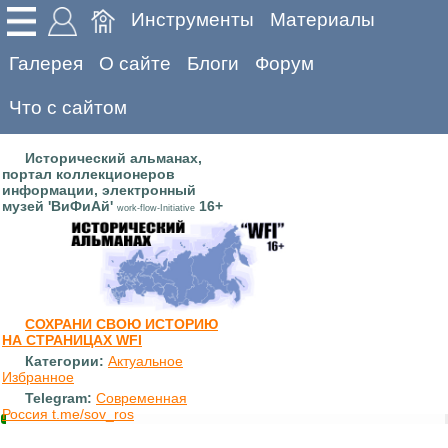
Инструменты
Материалы
Галерея
О сайте
Блоги
Форум
Что с сайтом
Исторический альманах,
портал коллекционеров
информации, электронный
музей 'ВиФиАй'
16+
work-flow-Initiative
СОХРАНИ СВОЮ ИСТОРИЮ
НА СТРАНИЦАХ WFI
Категории:
Актуальное
Избранное
Telegram:
Современная
Россия t.me/sov_ros