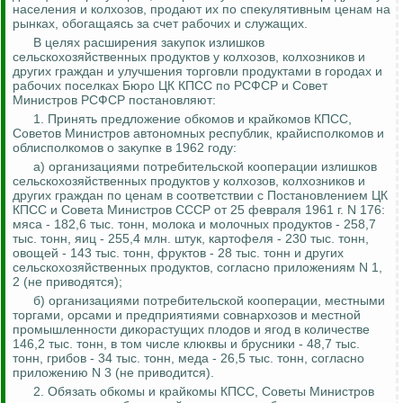
населения и колхозов, продают их по спекулятивным ценам на
рынках, обогащаясь за счет рабочих и служащих.
В целях расширения закупок излишков
сельскохозяйственных продуктов у колхозов, колхозников и
других граждан и улучшения торговли продуктами в городах и
рабочих поселках Бюро ЦК КПСС по РСФСР и Совет
Министров РСФСР постановляют:
1. Принять предложение обкомов и крайкомов КПСС,
Советов Министров автономных республик, крайисполкомов и
облисполкомов о закупке в 1962 году:
а) организациями потребительской кооперации излишков
сельскохозяйственных продуктов у колхозов, колхозников и
других граждан по ценам в соответствии с Постановлением ЦК
КПСС и Совета Министров СССР от 25 февраля 1961 г. N 176:
мяса - 182,6 тыс. тонн, молока и молочных продуктов - 258,7
тыс. тонн, яиц - 255,4 млн. штук, картофеля - 230 тыс. тонн,
овощей - 143 тыс. тонн, фруктов - 28 тыс. тонн и
других
сельскохозяйственных продуктов, согласно приложениям N 1,
2 (не приводятся);
б) организациями потребительской кооперации, местными
торгами,
орсами
и предприятиями совнархозов и местной
промышленности дикорастущих плодов и ягод в количестве
146,2 тыс. тонн, в том числе клюквы и брусники - 48,7 тыс.
тонн, грибов - 34 тыс. тонн, меда - 26,5 тыс. тонн, согласно
приложению N 3 (не приводится).
2. Обязать обкомы и крайкомы КПСС, Советы Министров