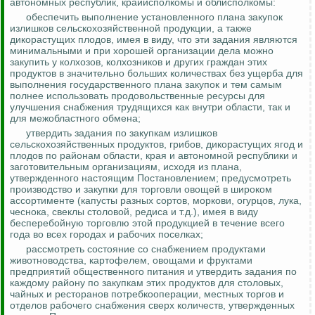
автономных республик, крайисполкомы и облисполкомы:
обеспечить выполнение установленного плана закупок
излишков сельскохозяйственной продукции, а также
дикорастущих плодов, имея в виду, что эти задания являются
минимальными и при хорошей организации дела можно
закупить у колхозов, колхозников и других граждан этих
продуктов в значительно больших количествах без ущерба для
выполнения государственного плана закупок и тем самым
полнее использовать продовольственные ресурсы для
улучшения снабжения трудящихся как внутри области
, так и
для межобластного обмена;
утвердить задания по закупкам излишков
сельскохозяйственных продуктов, грибов, дикорастущих ягод и
плодов по районам области, края и автономной республики и
заготовительным организациям, исходя из плана,
утвержденного настоящим Постановлением; предусмотреть
производство и закупки для торговли овощей в широком
ассортименте (капусты разных сортов, моркови, огурцов, лука,
чеснока, свеклы столовой, редиса и т.д.), имея в виду
бесперебойную торговлю этой продукцией в течение всего
года во всех городах и рабочих поселках;
рассмотреть состояние со снабжением продуктами
животноводства, картофелем, овощами и фруктами
предприятий общественного питания и утвердить задания по
каждому району по закупкам этих продуктов для столовых,
чайных и ресторанов потребкооперации, местных торгов и
отделов рабочего снабжения сверх количеств, утвержденных