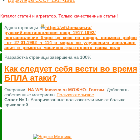
Циркуляры СССР 1917-1992
Каталог статей и агрегатор. Только качественные статьи!
Адрес страницы:
https://wfi.lomasm.ru/
русский.постановления_ссср_1917-1992/
постановление_бюро_цк_кпсс_по_рсфср._совмина_рсфср
_от_27.01.1962_n_114_о_мерах_по_улучшению_использов
ания_и_ремонта_машинно-тракторного_парка_колх
Разработка страницы завершена на 100%
Как следует себя вести во время
БПЛА атаки?
Операции:
НА WFI.lomasm.ru МОЖНО:
Гостям:
Добавлять
собственные материалы
Пользовательское
Совет №
1:
Авторизованные пользователи имеют больше
привилегий