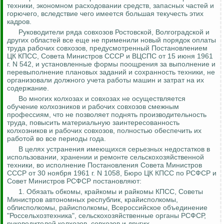
техники, экономном расходовании средств, запасных частей и
горючего, вследствие чего имеется большая текучесть этих
кадров.
Руководители ряда совхозов Ростовской, Волгоградской и
других областей все еще не применили новый порядок оплаты
труда рабочих совхозов, предусмотренный Постановлением
ЦК КПСС, Совета Министров СССР и ВЦСПС от 15 июня 1961
г. N 542, и установленные формы поощрения за выполнение и
перевыполнение плановых заданий и сохранность техники, не
организовали должного учета работы машин и затрат на их
содержание.
Во многих колхозах и совхозах не осуществляется
обучение колхозников и рабочих совхозов смежным
профессиям, что не позволяет поднять производительность
труда, повысить материальную заинтересованность
колхозников и рабочих совхозов, полностью обеспечить их
работой во все периоды года.
В целях устранения имеющихся серьезных недостатков в
использовании, хранении и ремонте сельскохозяйственной
техники, во исполнение Постановления Совета Министров
СССР от 30 ноября 1961 г. N 1058, Бюро ЦК КПСС по РСФСР и
Совет Министров РСФСР постановляют:
1.
Обязать обкомы, крайкомы и райкомы КПСС, Советы
Министров автономных республик, крайисполкомы,
облисполкомы, райисполкомы, Всероссийское объединение
"
Россельхозтехника
", сельскохозяйственные органы РСФСР,
руководителей колхозов, совхозов и других