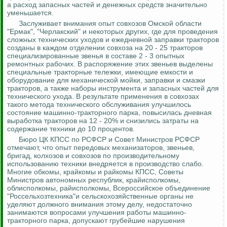
а расход запасных частей и денежных средств значительно
уменьшается.
Заслуживает внимания опыт совхозов Омской области
"Ермак", "Черлакский" и некоторых других, где для проведения
сложных технических уходов и ежедневной заправки тракторов
созданы в каждом отделении совхоза на 20 - 25 тракторов
специализированные звенья в составе 2 - 3 опытных
ремонтных рабочих. В распоряжение этих звеньев выделены
специальные тракторные тележки, имеющие емкости и
оборудование для механической мойки, заправки и смазки
тракторов, а также наборы инструмента и запасных частей для
технического ухода. В результате применения в совхозах
такого метода технического обслуживания улучшилось
состояние машинно-тракторного парка, повысилась дневная
выработка тракторов на 12 - 20% и снизились затраты на
содержание техники до 10 процентов.
Бюро ЦК КПСС по РСФСР и Совет Министров РСФСР
отмечают, что опыт передовых механизаторов, звеньев,
бригад, колхозов и совхозов по производительному
использованию техники внедряется в производство слабо.
Многие обкомы, крайкомы и райкомы КПСС, Советы
Министров автономных республик, крайисполкомы,
облисполкомы, райисполкомы, Всероссийское объединение
"
Россельхозтехника
"и сельскохозяйственные органы не
уделяют должного внимания этому делу, недостаточно
занимаются вопросами улучшения работы машинно-
тракторного парка, допускают грубейшие нарушения