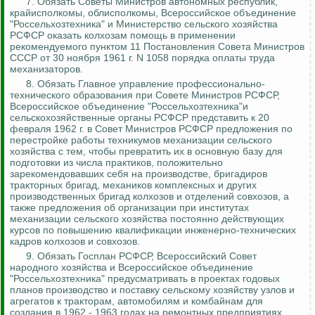
7. Обязать Советы Министров автономных республик,
крайисполкомы, облисполкомы, Всероссийское объединение
"
Россельхозтехника
" и Министерство сельского хозяйства
РСФСР оказать колхозам помощь в применении
рекомендуемого пунктом 11 Постановления Совета Министров
СССР от 30 ноября 1961 г. N 1058 порядка оплаты труда
механизаторов.
8.
Обязать Главное управление профессионально-
технического образования при Совете Министров РСФСР,
Всероссийское объединение "
Россельхозтехника
"и
сельскохозяйственные органы РСФСР представить к 20
февраля 1962 г. в Совет Министров РСФСР предложения по
перестройке работы техникумов механизации сельского
хозяйства с тем, чтобы превратить их в основную базу для
подготовки из числа практиков, положительно
зарекомендовавших себя на производстве, бригадиров
тракторных бригад, механиков комплексных и других
производственных
бригад колхозов и отделений совхозов, а
также предложения об организации при институтах
механизации сельского хозяйства постоянно действующих
курсов по повышению квалификации инженерно-технических
кадров колхозов и совхозов.
9.
Обязать Госплан РСФСР, Всероссийский Совет
народного хозяйства и Всероссийское объединение
"
Россельхозтехника
" предусматривать в проектах годовых
планов производство и поставку сельскому хозяйству узлов и
агрегатов к тракторам, автомобилям и комбайнам для
создания в 1962 - 1963 годах на ремонтных предприятиях