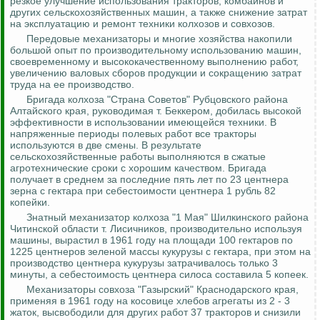
резкое улучшение использования тракторов, комбайнов и
других сельскохозяйственных машин, а также снижение затрат
на эксплуатацию и ремонт техники колхозов и совхозов.
Передовые механизаторы и многие хозяйства накопили
большой опыт по производительному использованию машин,
своевременному и высококачественному выполнению работ,
увеличению валовых сборов продукции и сокращению затрат
труда на ее производство.
Бригада колхоза "Страна Советов"
Рубцовского
района
Алтайского края, руководимая т. Беккером, добилась высокой
эффективности в использовании имеющейся техники. В
напряженные периоды полевых работ все тракторы
используются в две смены. В результате
сельскохозяйственные работы выполняются в сжатые
агротехнические сроки с хорошим качеством. Бригада
получает в среднем за последние пять лет по 23 центнера
зерна с гектара при себестоимости центнера 1 рубль 82
копейки.
Знатный механизатор колхоза "1 Мая"
Шилкинского
района
Читинской области т.
Лисичников
, производительно используя
машины, вырастил в 1961 году на площади 100 гектаров по
1225 центнеров зеленой массы кукурузы с гектара, при этом на
производство центнера кукурузы затрачивалось только 3
минуты, а себестоимость центнера силоса составила 5 копеек.
Механизаторы совхоза "
Газырский
" Краснодарского края,
применяя в 1961 году на косовице хлебов агрегаты из 2 - 3
жаток, высвободили для других работ 37 тракторов и снизили