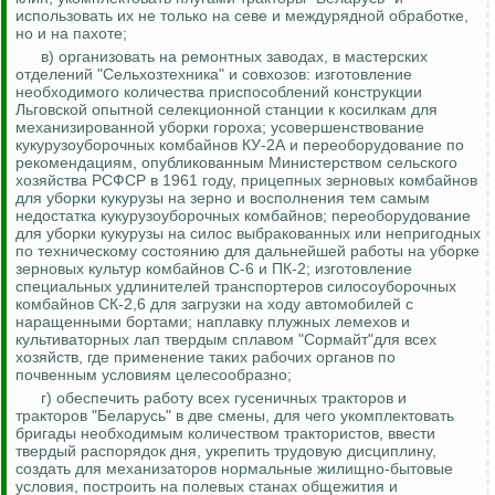
использовать их не только на севе и междурядной обработке,
но и на пахоте;
в) организовать на ремонтных заводах, в мастерских
отделений "Сельхозтехника" и совхозов: изготовление
необходимого количества приспособлений конструкции
Льговской
опытной селекционной станции к косилкам для
механизированной уборки гороха; усовершенствование
кукурузоуборочных комбайнов КУ-2А и переоборудование по
рекомендациям, опубликованным Министерством сельского
хозяйства РСФСР в 1961 году, прицепных зерновых комбайнов
для уборки кукурузы на зерно и восполнения тем самым
недостатка кукурузоуборочных комбайнов;
переоборудование
для уборки кукурузы на силос выбракованных или непригодных
по техническому состоянию для дальнейшей работы на уборке
зерновых культур комбайнов С-6 и ПК-2; изготовление
специальных удлинителей транспортеров силосоуборочных
комбайнов СК-2,6 для загрузки на ходу автомобилей с
наращенными бортами; наплавку плужных лемехов и
культиваторных лап твердым сплавом "
Сормайт
"для всех
хозяйств, где применение таких рабочих органов по
почвенным условиям целесообразно;
г) обеспечить работу всех гусеничных тракторов и
тракторов "Беларусь" в две смены, для чего укомплектовать
бригады необходимым количеством трактористов, ввести
твердый распорядок дня, укрепить трудовую дисциплину,
создать для механизаторов нормальные жилищно-бытовые
условия, построить на полевых станах общежития и