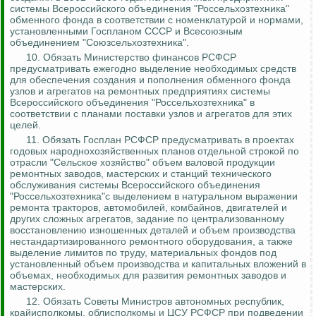
системы Всероссийского объединения "
Россельхозтехника
"
обменного фонда в соответствии с номенклатурой и нормами,
установленными Госпланом СССР и Всесоюзным
объединением "
Союзсельхозтехника
".
10. Обязать Министерство финансов РСФСР
предусматривать ежегодно выделение необходимых сре
дств
дл
я обеспечения создания и пополнения обменного фонда
узлов и агрегатов на ремонтных предприятиях системы
Всероссийского объединения "
Россельхозтехника
" в
соответствии с планами поставки узлов и агрегатов для этих
целей.
11.
Обязать Госплан РСФСР предусматривать в проектах
годовых народнохозяйственных планов отдельной строкой по
отрасли "Сельское хозяйство" объем валовой продукции
ремонтных заводов, мастерских и станций технического
обслуживания системы Всероссийского объединения
"
Россельхозтехника
"с выделением в натуральном выражении
ремонта тракторов, автомобилей, комбайнов, двигателей и
других сложных агрегатов, задание по централизованному
восстановлению изношенных деталей и объем производства
нестандартизированного
ремонтного оборудования, а также
выделение лимитов по
труду, материальных фондов под
установленный объем производства и капитальных вложений в
объемах, необходимых для развития ремонтных заводов и
мастерских.
12. Обязать Советы Министров автономных республик,
крайисполкомы, облисполкомы и ЦСУ РСФСР при подведении