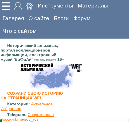
Инструменты
Материалы
Галерея
О сайте
Блоги
Форум
Что с сайтом
Исторический альманах,
портал коллекционеров
информации, электронный
музей 'ВиФиАй'
16+
work-flow-Initiative
СОХРАНИ СВОЮ ИСТОРИЮ
НА СТРАНИЦАХ WFI
Категории:
Актуальное
Избранное
Telegram:
Современная
Россия t.me/sov_ros