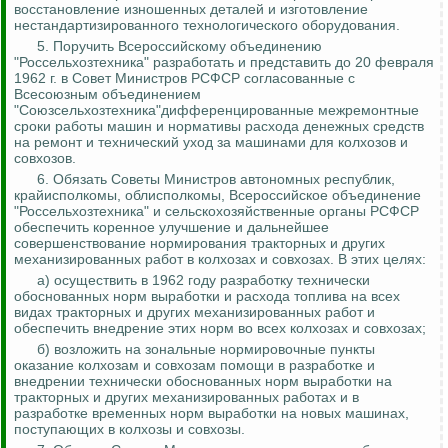
восстановление изношенных деталей и изготовление
нестандартизированного
технологического оборудования.
5. Поручить Всероссийскому объединению
"
Россельхозтехника
" разработать и представить до 20 февраля
1962 г. в Совет Министров РСФСР согласованные с
Всесоюзным объединением
"
Союзсельхозтехника
"дифференцированные межремонтные
сроки работы машин и нормативы расхода денежных средств
на
ремонт
и технический уход за машинами для колхозов и
совхозов.
6. Обязать Советы Министров автономных республик,
крайисполкомы, облисполкомы, Всероссийское объединение
"
Россельхозтехника
" и сельскохозяйственные органы РСФСР
обеспечить коренное улучшение и дальнейшее
совершенствование нормирования тракторных и других
механизированных работ в колхозах и совхозах. В этих целях:
а) осуществить в 1962 году разработку технически
обоснованных норм выработки и расхода топлива на всех
видах тракторных и других механизированных работ и
обеспечить внедрение этих норм во всех колхозах и совхозах;
б) возложить на зональные нормировочные пункты
оказание колхозам и совхозам помощи в разработке и
внедрении технически обоснованных норм выработки на
тракторных и других механизированных работах и в
разработке временных норм выработки на новых машинах,
поступающих в колхозы и совхозы.