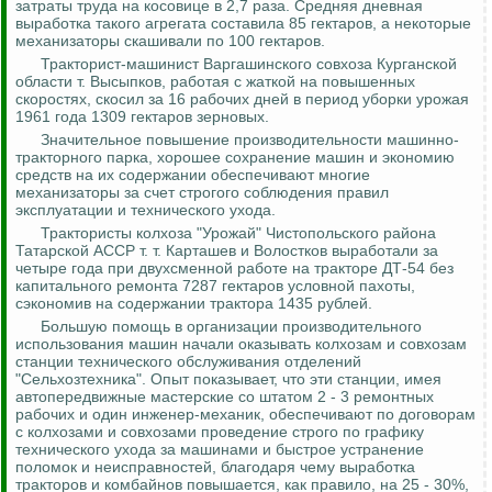
затраты труда на косовице в 2,7 раза. Средняя дневная
выработка такого агрегата составила 85 гектаров, а некоторые
механизаторы скашивали по 100 гектаров.
Тракторист-машинист
Варгашинского
совхоза Курганской
области т.
Высыпков
, работая с жаткой на повышенных
скоростях, скосил за 16 рабочих дней в период уборки урожая
1961 года 1309 гектаров зерновых.
Значительное повышение производительности машинно-
тракторного парка, хорошее сохранение машин и экономию
средств на их содержании обеспечивают многие
механизаторы за счет строгого соблюдения правил
эксплуатации и технического ухода.
Трактористы колхоза "Урожай"
Чистопольского
района
Татарской АССР т. т.
Карташев
и
Волостков
выработали за
четыре года при двухсменной работе на тракторе ДТ-54 без
капитального ремонта 7287 гектаров условной пахоты,
сэкономив на содержании трактора 1435 рублей.
Большую помощь в организации производительного
использования машин начали оказывать колхозам и совхозам
станции технического обслуживания отделений
"Сельхозтехника".
Опыт показывает, что эти станции, имея
автопередвижные мастерские со штатом 2 - 3 ремонтных
рабочих и один инженер-механик, обеспечивают по договорам
с колхозами и совхозами проведение строго по графику
технического ухода за машинами и быстрое устранение
поломок и неисправностей, благодаря чему выработка
тракторов и комбайнов повышается, как правило, на 25 - 30%,