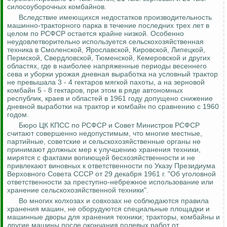
силосоуборочных комбайнов.
Вследствие имеющихся недостатков производительность
машинно-тракторного парка в течение последних трех лет в
целом по РСФСР остается крайне низкой.
Особенно
неудовлетворительно используется сельскохозяйственная
техника в Смоленской, Ярославской, Кировской, Липецкой,
Пермской, Свердловской, Тюменской, Кемеровской и других
областях, где в наиболее напряженные периоды весеннего
сева и уборки урожая дневная выработка на условный трактор
не превышала 3 - 4 гектаров мягкой пахоты, а на зерновой
комбайн 5 - 8 гектаров, при этом в ряде автономных
республик, краев и областей в 1961 году допущено снижение
дневной выработки на трактор и комбайн по сравнению с 1960
годом.
Бюро ЦК КПСС по РСФСР и Совет Министров РСФСР
считают совершенно недопустимым, что многие местные,
партийные, советские и сельскохозяйственные органы не
принимают должных мер к улучшению хранения техники,
мирятся с фактами вопиющей бесхозяйственности и не
привлекают виновных к ответственности по Указу Президиума
Верховного Совета СССР от 29 декабря 1961 г. "Об уголовной
ответственности за преступно-небрежное использование или
хранение сельскохозяйственной техники".
Во многих колхозах и совхозах не соблюдаются правила
хранения машин, не оборудуются специальные площадки и
машинные дворы для хранения техники; тракторы, комбайны и
другие машины после окончания полевых работ от