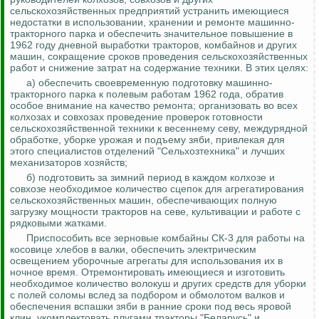
сельскохозяйственных предприятий устранить имеющиеся
недостатки в использовании, хранении и ремонте машинно-
тракторного парка и обеспечить значительное повышение в
1962 году дневной выработки тракторов, комбайнов и других
машин, сокращение сроков проведения сельскохозяйственных
работ и снижение затрат на содержание
техники. В этих целях:
а) обеспечить своевременную подготовку машинно-
тракторного парка к полевым работам 1962 года, обратив
особое внимание на качество ремонта; организовать во всех
колхозах и совхозах проведение проверок готовности
сельскохозяйственной техники к весеннему севу, междурядной
обработке, уборке урожая и подъему зяби, привлекая для
этого специалистов отделений "Сельхозтехника" и лучших
механизаторов хозяйств;
б) подготовить за зимний период в каждом колхозе и
совхозе необходимое количество сцепок для
агрегатирования
сельскохозяйственных машин, обеспечивающих полную
загрузку мощности тракторов на севе, культивации и работе с
рядковыми жатками.
Приспособить все зерновые комбайны СК-3 для работы на
косовице хлебов в валки, обеспечить электрическим
освещением уборочные агрегаты для использования их в
ночное время. Отремонтировать имеющиеся и изготовить
необходимое количество волокуш и других сре
дств дл
я уборки
с полей соломы вслед за подбором и обмолотом валков и
обеспечения вспашки зяби в ранние сроки под весь яровой
клин, укомплектовать плугами тракторы "Беларусь" и