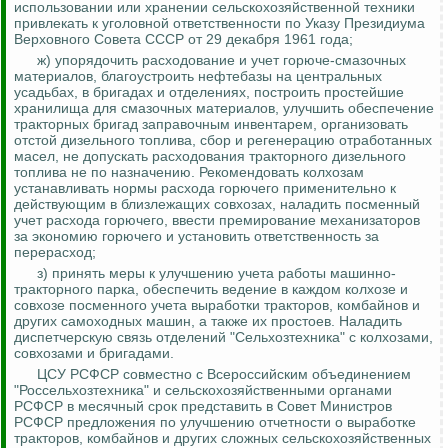
использовании или хранении сельскохозяйственной техники
привлекать к уголовной ответственности по Указу Президиума
Верховного Совета СССР от 29 декабря 1961 года;
ж) упорядочить расходование и учет горюче-смазочных
материалов, благоустроить нефтебазы на центральных
усадьбах, в бригадах и отделениях, построить простейшие
хранилища для смазочных материалов, улучшить обеспечение
тракторных бригад заправочным инвентарем, организовать
отстой дизельного топлива, сбор и регенерацию отработанных
масел, не допускать расходования тракторного дизельного
топлива не по назначению.
Рекомендовать колхозам
устанавливать нормы расхода горючего применительно к
действующим в близлежащих совхозах, наладить посменный
учет расхода горючего, ввести премирование механизаторов
за экономию горючего и установить ответственность за
перерасход;
з) принять меры к улучшению учета работы машинно-
тракторного парка, обеспечить ведение в каждом колхозе и
совхозе посменного учета выработки тракторов, комбайнов и
других самоходных машин, а также их простоев. Наладить
диспетчерскую связь отделений "Сельхозтехника" с колхозами,
совхозами и бригадами.
ЦСУ РСФСР совместно с Всероссийским объединением
"
Россельхозтехника
" и сельскохозяйственными органами
РСФСР в месячный срок представить в Совет Министров
РСФСР предложения по улучшению отчетности о выработке
тракторов, комбайнов и других сложных сельскохозяйственных