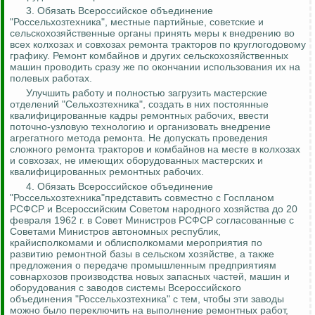
3. Обязать Всероссийское объединение
"
Россельхозтехника
", местные партийные, советские и
сельскохозяйственные органы принять меры к внедрению во
всех колхозах и совхозах ремонта тракторов по круглогодовому
графику. Ремонт комбайнов и других сельскохозяйственных
машин проводить сразу же по окончании использования их на
полевых работах.
Улучшить работу и полностью загрузить мастерские
отделений "Сельхозтехника", создать в них постоянные
квалифицированные кадры ремонтных рабочих, ввести
поточно-узловую технологию и организовать внедрение
агрегатного метода ремонта. Не допускать проведения
сложного ремонта тракторов и комбайнов на месте в колхозах
и совхозах, не имеющих оборудованных мастерских и
квалифицированных ремонтных рабочих.
4.
Обязать Всероссийское объединение
"
Россельхозтехника
"представить совместно с Госпланом
РСФСР и Всероссийским Советом народного хозяйства до 20
февраля 1962 г. в Совет Министров РСФСР согласованные с
Советами Министров автономных республик,
крайисполкомами и облисполкомами мероприятия по
развитию ремонтной базы в сельском хозяйстве, а также
предложения о передаче промышленным предприятиям
совнархозов производства новых запасных частей, машин и
оборудования с заводов системы Всероссийского
объединения
"
Россельхозтехника
" с тем, чтобы эти заводы
можно было переключить на выполнение ремонтных работ,