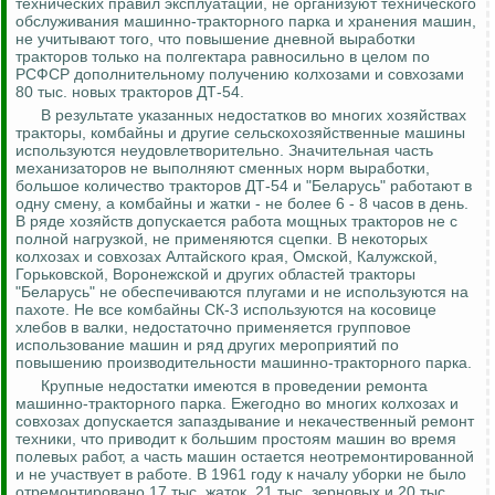
технических правил эксплуатации, не организуют технического
обслуживания машинно-тракторного парка и хранения машин,
не учитывают того, что повышение дневной выработки
тракторов только на полгектара равносильно в
целом
по
РСФСР дополнительному получению колхозами и совхозами
80 тыс. новых тракторов ДТ-54.
В результате указанных недостатков во многих хозяйствах
тракторы, комбайны и другие сельскохозяйственные машины
используются неудовлетворительно. Значительная часть
механизаторов не выполняют сменных норм выработки,
большое количество тракторов ДТ-54 и "Беларусь" работают в
одну смену, а комбайны и жатки - не более 6 - 8 часов в день.
В ряде хозяйств допускается работа мощных тракторов не с
полной нагрузкой, не применяются сцепки.
В некоторых
колхозах и совхозах Алтайского края, Омской, Калужской,
Горьковской, Воронежской и других областей тракторы
"Беларусь" не обеспечиваются плугами и не используются на
пахоте.
Не все комбайны СК-3 используются на косовице
хлебов в валки, недостаточно применяется групповое
использование машин и ряд других мероприятий по
повышению производительности машинно-тракторного парка.
Крупные недостатки имеются в проведении ремонта
машинно-тракторного парка. Ежегодно во многих колхозах и
совхозах допускается запаздывание и некачественный ремонт
техники, что приводит к большим простоям машин во время
полевых работ, а часть машин остается неотремонтированной
и не участвует в работе. В 1961 году к началу уборки не было
отремонтировано 17 тыс. жаток, 21 тыс. зерновых и 20 тыс.