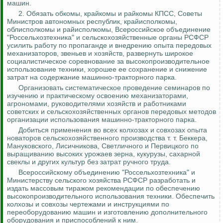
машин.
2.
Обязать обкомы, крайкомы и райкомы КПСС, Советы
Министров автономных республик, крайисполкомы,
облисполкомы и райисполкомы, Всероссийское объединение
"
Россельхозтехника
" и сельскохозяйственные органы РСФСР
усилить работу по пропаганде и внедрению опыта передовых
механизаторов, звеньев и хозяйств, развернуть широкое
социалистическое соревнование за высокопроизводительное
использование техники, хорошее ее сохранение и снижение
затрат на содержание машинно-тракторного парка.
Организовать систематическое проведение семинаров по
изучению и практическому освоению механизаторами,
агрономами, руководителями хозяйств и работниками
советских и сельскохозяйственных органов передовых методов
организации использования машинно-тракторного парка.
Добиться применения во всех колхозах и совхозах опыта
новаторов сельскохозяйственного производства т. т. Беккера,
Мануковского
,
Лисичникова
, Светличного и
Первицкого
по
выращиванию высоких урожаев зерна, кукурузы, сахарной
свеклы и других культур без затрат ручного труда.
Всероссийскому объединению "
Россельхозтехника
" и
Министерству сельского хозяйства РСФСР разработать и
издать массовым тиражом рекомендации по обеспечению
высокопроизводительного использования техники. Обеспечить
колхозы и совхозы чертежами и инструкциями по
переоборудованию машин и изготовлению дополнительного
оборудования и приспособлений к ним.