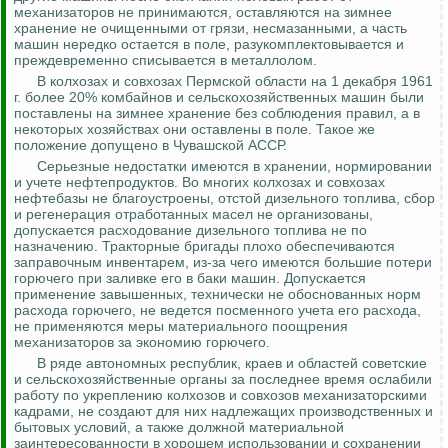
механизаторов не принимаются, оставляются на зимнее
хранение не очищенными от грязи, несмазанными, а часть
машин нередко остается в поле, разукомплектовывается и
преждевременно списывается в металлолом.
В колхозах и совхозах Пермской области на 1 декабря 1961
г. более 20% комбайнов и сельскохозяйственных машин были
поставлены на зимнее хранение без соблюдения правил, а в
некоторых хозяйствах они оставлены в поле. Такое же
положение допущено в Чувашской АССР.
Серьезные недостатки имеются в хранении, нормировании
и учете нефтепродуктов. Во многих колхозах и совхозах
нефтебазы не благоустроены, отстой дизельного топлива, сбор
и регенерация отработанных масел не организованы,
допускается расходование дизельного топлива не по
назначению. Тракторные бригады плохо обеспечиваются
заправочным инвентарем, из-за чего имеются большие потери
горючего при заливке его в баки машин. Допускается
применение завышенных, технически не обоснованных норм
расхода горючего, не ведется посменного учета его расхода,
не применяются меры материального поощрения
механизаторов за экономию горючего.
В ряде автономных республик, краев и областей советские
и сельскохозяйственные органы за последнее время ослабили
работу по укреплению колхозов и совхозов механизаторскими
кадрами, не создают для них надлежащих производственных и
бытовых условий, а также должной материальной
заинтересованности в хорошем использовании и сохранении