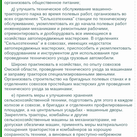
организовать общественное питание;
д) улучшить техническое обслуживание машинно-
тракторного парка во время полевых работ, организовать во
всех отделениях "Сельхозтехника" станции по техническому
обслуживанию, укомплектовать их до начала полевых работ
инженерами-механиками и ремонтными рабочими,
отремонтировать и дооборудовать все имеющиеся в
хозяйствах автопередвижные мастерские. В отделениях
"Сельхозтехника" и в совхозах, имеющих недостаток
автопередвижных мастерских, приспособить и укомплектовать
оборудованием и инструментом для использования при
проведении технического ухода грузовые автомобили.
Широко практиковать в хозяйствах, по опыту совхозов
Омской области, проведение технического ухода за машинами
и заправку тракторов специализированными звеньями.
Организовать строительство на бригадных полевых станах и в
отделениях совхозов простейших мастерских для проведения
технического ухода за машинами;
е) принять меры к улучшению хранения
сельскохозяйственной техники, подготовить для этого в каждом
колхозе и совхозе, в бригадах и отделениях профилированные
площадки, а на центральных усадьбах - машинные дворы.
Закреплять тракторы, комбайны и другие
сельскохозяйственные машины за механизаторами, не
допуская обезлички машин, применять меры материального
поощрения трактористов и комбайнеров за хорошую
сохранность техники, а виновных в преступно-небрежном