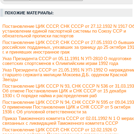
ПОХОЖИЕ МАТЕРИАЛЫ:
Постановление ЦИК СССР, СНК СССР от 27.12.1932 N 1917 О
установлении единой паспортной системы по Союзу ССР и
обязательной прописки паспортов
Постановление ЦИК СССР, СНК СССР от 27.05.1933 О бывши
российских подданных, уехавших за границу до 25 октября 19
г. и принявших иностранное граж
Указ Президента СССР от 05.11.1991 N УП-2810 О подготовке
советских спортсменов к Олимпийским играм 1992 года
Указ Президента СССР от 21.05.1991 N УП-1992 О награждени
старшего сержанта милиции Мокоева Д.Б. орденом Красной
Звезды
Постановление ЦИК СССР N 93, СНК СССР N 536 от 31.03.19
Об отмене Постановления ЦИК и СНК СССР от 15 декабря
1930 г. О порядке найма и распределения раб
Постановление ЦИК СССР N 94, СНК СССР N 595 от 09.04.19
О применении Постановления ЦИК и СНК СССР от 5 октября
1936 г. Об уголовной ответственности за
Приказ Таможенного комитета СССР от 02.01.1992 N 1 О мерах
связанных с ликвидацией Таможенного комитета СССР
Постановление ЦИК СССР, СНК СССР от 12.02.1926 О