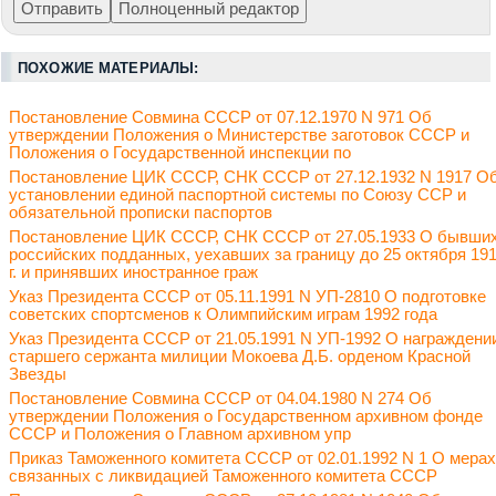
ПОХОЖИЕ МАТЕРИАЛЫ:
Постановление Совмина СССР от 07.12.1970 N 971 Об
утверждении Положения о Министерстве заготовок СССР и
Положения о Государственной инспекции по
Постановление ЦИК СССР, СНК СССР от 27.12.1932 N 1917 О
установлении единой паспортной системы по Союзу ССР и
обязательной прописки паспортов
Постановление ЦИК СССР, СНК СССР от 27.05.1933 О бывши
российских подданных, уехавших за границу до 25 октября 19
г. и принявших иностранное граж
Указ Президента СССР от 05.11.1991 N УП-2810 О подготовке
советских спортсменов к Олимпийским играм 1992 года
Указ Президента СССР от 21.05.1991 N УП-1992 О награждени
старшего сержанта милиции Мокоева Д.Б. орденом Красной
Звезды
Постановление Совмина СССР от 04.04.1980 N 274 Об
утверждении Положения о Государственном архивном фонде
СССР и Положения о Главном архивном упр
Приказ Таможенного комитета СССР от 02.01.1992 N 1 О мерах
связанных с ликвидацией Таможенного комитета СССР