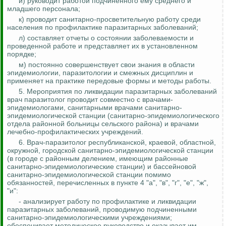
и) руководит работой подчиненного ему среднего и
младшего персонала;
к) проводит санитарно-просветительную работу среди
населения по профилактике паразитарных заболеваний;
л) составляет отчеты о состоянии заболеваемости и
проведенной работе и представляет их в установленном
порядке;
м) постоянно совершенствует свои знания в области
эпидемиологии, паразитологии и смежных дисциплин и
применяет на практике передовые формы и методы работы.
5. Мероприятия по ликвидации паразитарных заболеваний
врач паразитолог проводит совместно с врачами-
эпидемиологами, санитарными врачами санитарно-
эпидемиологической станции (санитарно-эпидемиологического
отдела районной больницы сельского района) и врачами
лечебно-профилактических учреждений.
6.
Врач-паразитолог республиканской, краевой, областной,
окружной, городской санитарно-эпидемиологической станции
(в городе с районным делением, имеющим районные
санитарно-эпидемиологические станции) и бассейновой
санитарно-эпидемиологической станции помимо
обязанностей, перечисленных в пункте 4 "а", "в", "г", "е", "ж",
"и":
- анализирует работу по профилактике и ликвидации
паразитарных заболеваний, проводимую подчиненными
санитарно-эпидемиологическими учреждениями;
обеспечивает методическое руководство и оказывает им