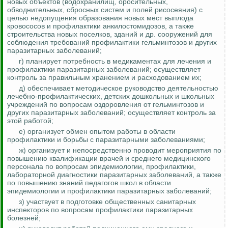
новых объектов (водохранилищ, оросительных,
обводнительных, сбросных систем и полей
рисосеяния
) с
целью недопущения образования новых мест
выплода
кровососов и профилактики анкилостомидозов, а также
строительства новых поселков, зданий и др. сооружений для
соблюдения требований профилактики гельминтозов и других
паразитарных заболеваний;
г) планирует потребность в медикаментах для лечения и
профилактики паразитарных заболеваний; осуществляет
контроль за
правильным хранением и расходованием их;
д) обеспечивает методическое руководство деятельностью
лечебно-профилактических, детских дошкольных и школьных
учреждений по вопросам оздоровления от гельминтозов и
других паразитарных заболеваний; осуществляет
контроль за
этой работой;
е) организует обмен опытом работы в области
профилактики и борьбы с паразитарными заболеваниями;
ж) организует и непосредственно проводит мероприятия по
повышению квалификации врачей и среднего медицинского
персонала по вопросам эпидемиологии, профилактики,
лабораторной диагностики паразитарных заболеваний, а также
по повышению знаний педагогов школ в области
эпидемиологии и профилактики паразитарных заболеваний;
з) участвует в подготовке общественных санитарных
инспекторов по вопросам профилактики паразитарных
болезней;