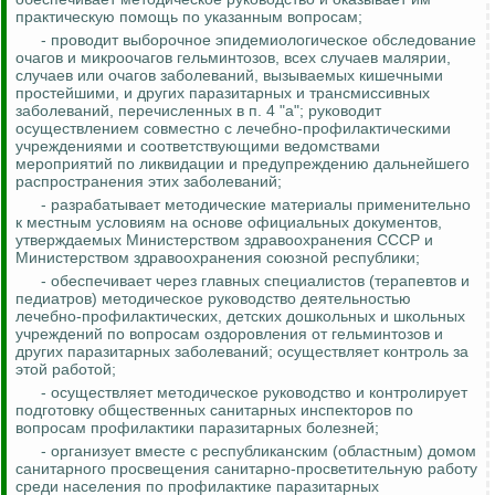
практическую помощь по указанным вопросам;
- проводит выборочное эпидемиологическое обследование
очагов и
микроочагов
гельминтозов, всех случаев малярии,
случаев или очагов заболеваний, вызываемых кишечными
простейшими, и других паразитарных и трансмиссивных
заболеваний, перечисленных в п. 4 "а"; руководит
осуществлением совместно с лечебно-профилактическими
учреждениями и соответствующими ведомствами
мероприятий по ликвидации и предупреждению дальнейшего
распространения этих заболеваний;
- разрабатывает методические материалы применительно
к местным условиям на основе официальных документов,
утверждаемых Министерством здравоохранения СССР и
Министерством здравоохранения союзной республики;
- обеспечивает через главных специалистов (терапевтов и
педиатров) методическое руководство деятельностью
лечебно-профилактических, детских дошкольных и школьных
учреждений по вопросам оздоровления от гельминтозов и
других паразитарных заболеваний; осуществляет
контроль за
этой работой;
- осуществляет методическое руководство и контролирует
подготовку общественных санитарных инспекторов по
вопросам профилактики паразитарных болезней;
- организует вместе с республиканским (областным) домом
санитарного просвещения санитарно-просветительную работу
среди населения по профилактике паразитарных