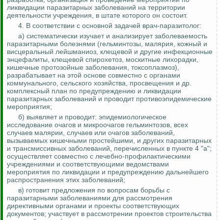
ликвидации паразитарных заболеваний на территории
деятельности учреждения, в штате которого он состоит.
4. В соответствии с основной задачей врач-паразитолог:
а) систематически изучает и анализирует заболеваемость
паразитарными болезнями (гельминтозы, малярия, кожный и
висцеральный лейшманиоз, клещевой и другие инфекционные
энцефалиты, клещевой спирохетоз, москитные лихорадки,
кишечные протозойные заболевания, токсоплазмоз),
разрабатывает на этой основе совместно с органами
коммунального, сельского хозяйства, просвещения и др.
комплексный план по предупреждению и ликвидации
паразитарных заболеваний и проводит противоэпидемические
мероприятия;
б) выявляет и проводит: эпидемиологическое
исследование очагов и
микроочагов
гельминтозов, всех
случаев малярии, случаев или очагов заболеваний,
вызываемых кишечными простейшими, и других паразитарных
и трансмиссивных заболеваний, перечисленных в пункте 4 "а";
осуществляет совместно с лечебно-профилактическими
учреждениями и соответствующими ведомствами
мероприятия по ликвидации и предупреждению дальнейшего
распространения этих заболеваний;
в) готовит предложения по вопросам борьбы с
паразитарными заболеваниями для рассмотрения
директивными органами и проекты соответствующих
документов;
участвует в рассмотрении проектов строительства