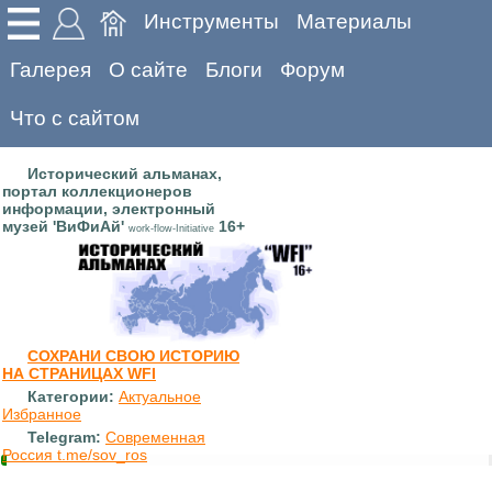
Инструменты
Материалы
Галерея
О сайте
Блоги
Форум
Что с сайтом
Исторический альманах,
портал коллекционеров
информации, электронный
музей 'ВиФиАй'
16+
work-flow-Initiative
СОХРАНИ СВОЮ ИСТОРИЮ
НА СТРАНИЦАХ WFI
Категории:
Актуальное
Избранное
Telegram:
Современная
Россия t.me/sov_ros