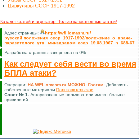
Циркуляры СССР 1917-1992
Каталог статей и агрегатор. Только качественные статьи!
Адрес страницы:
https://wfi.lomasm.ru/
русский.положения_ссср_1917-1992/положение_о_враче-
паразитологе_утв._минздравом_ссср_19.08.1967_n_688-67
Разработка страницы завершена на 0%
Как следует себя вести во время
БПЛА атаки?
Операции:
НА WFI.lomasm.ru МОЖНО:
Гостям:
Добавлять
собственные материалы
Пользовательское
Совет №
1:
Авторизованные пользователи имеют больше
привилегий