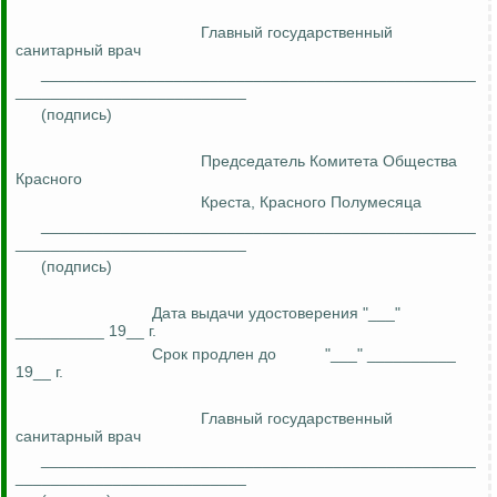
Главный государственный
санитарный врач
_________________________________________________
__________________________
(подпись)
Председатель Комитета Общества
Красного
Креста, Красного Полумесяца
_________________________________________________
__________________________
(подпись)
Дата выдачи удостоверения "___"
__________ 19__ г.
Срок продлен до
"___" __________
19__ г.
Главный государственный
санитарный врач
_________________________________________________
__________________________