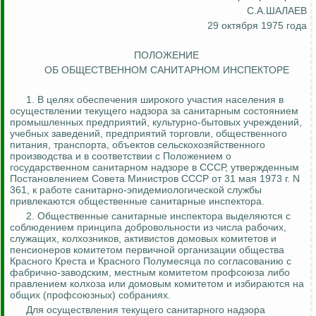
С.А.ШАЛАЕВ
29 октября 1975 года
ПОЛОЖЕНИЕ
ОБ ОБЩЕСТВЕННОМ САНИТАРНОМ ИНСПЕКТОРЕ
1.
В целях обеспечения широкого участия населения в
осуществлении текущего надзора за санитарным состоянием
промышленных предприятий, культурно-бытовых учреждений,
учебных заведений, предприятий торговли, общественного
питания, транспорта, объектов сельскохозяйственного
производства и в соответствии с Положением о
государственном санитарном надзоре в СССР, утвержденным
Постановлением Совета Министров СССР от 31 мая 1973 г. N
361, к работе санитарно-эпидемиологической службы
привлекаются общественные санитарные инспектора.
2. Общественные санитарные инспектора выделяются с
соблюдением принципа добровольности из числа рабочих,
служащих, колхозников, активистов домовых комитетов и
пенсионеров комитетом первичной организации общества
Красного Креста и Красного Полумесяца по согласованию с
фабрично-заводским, местным комитетом профсоюза либо
правлением колхоза или домовым комитетом и избираются на
общих (профсоюзных) собраниях.
Для осуществления текущего санитарного надзора