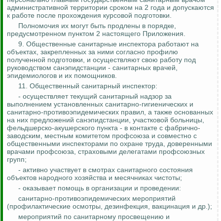
административной территории сроком на 2 года и допускаются
к работе после прохождения курсовой подготовки.
Полномочия их могут быть продлены в порядке,
предусмотренном пунктом 2 настоящего Приложения.
9. Общественные санитарные инспектора работают на
объектах, закрепленных за ними согласно профилю
полученной подготовки, и осуществляют свою работу под
руководством санэпидстанции - санитарных врачей,
эпидемиологов и их помощников.
11. Общественный санитарный инспектор:
- осуществляет текущий санитарный надзор за
выполнением установленных санитарно-гигиенических и
санитарно-противоэпидемических правил, а также основанных
на них предложений санэпидстанции, участковой больницы,
фельдшерско-акушерского пункта - в контакте с фабрично-
заводским, местным комитетом профсоюза и совместно с
общественными инспекторами по охране труда, доверенными
врачами профсоюза, страховыми делегатами профсоюзных
групп;
- активно участвует в смотрах санитарного состояния
объектов народного хозяйства и месячниках чистоты;
- оказывает помощь в организации и проведении:
санитарно-противоэпидемических мероприятий
(профилактические осмотры, дезинфекция, вакцинация и др.);
мероприятий по санитарному просвещению и