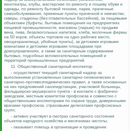
кинотеатры, клубы, мастерские по ремонту и пошиву обуви и
одежды, по ремонту бытовой техники, парки, прачечные
самообслуживания, приемные пункты прачечной и химчистки,
скверы, стадионы (без плавательных бассейнов), за
пищевыми
объектами (буфеты, бытовые помещения на предприятиях
пищевой промышленности, магазины (ларьки) по продаже
вина, пива, безалкогольных напитков, хлеба, молочные фермы
на 50 коров, объекты торговли на одно рабочее место,
овощехранилища, убойные пункты), за детскими игровыми
комнатами и детскими игровыми площадками при
домоуправлениях, а также за санитарным содержанием
бытовых, подсобных вспомогательных помещений и
территорий промышленных предприятий.
11. Общественный санитарный инспектор:
- осуществляет текущий санитарный надзор за
выполнением установленных санитарно-гигиенических и
санитарно-противоэпидемических правил, а также основанных
на них предложений санэпидстанции, участковой больницы,
фельдшерско-акушерского пункта - в контакте с фабрично-
заводским, местным комитетом профсоюза и совместно с
общественными инспекторами по охране труда, доверенными
врачами профсоюза, страховыми делегатами профсоюзных
групп;
- активно участвует в смотрах санитарного состояния
объектов народного хозяйства и месячниках чистоты;
- оказывает помощь в организации и проведении: