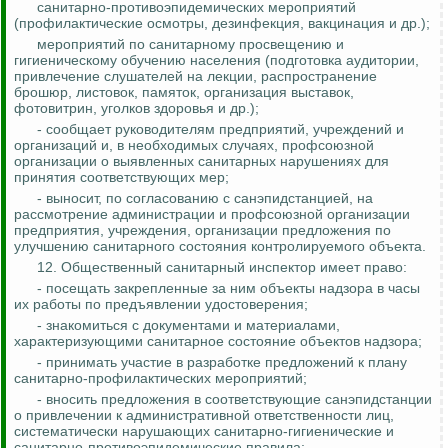
санитарно-противоэпидемических мероприятий
(профилактические осмотры, дезинфекция, вакцинация и др.);
мероприятий по санитарному просвещению и
гигиеническому обучению населения (подготовка аудитории,
привлечение слушателей на лекции, распространение
брошюр, листовок, памяток, организация выставок,
фотовитрин, уголков здоровья и др.);
- сообщает руководителям предприятий, учреждений и
организаций и, в необходимых случаях, профсоюзной
организации о выявленных санитарных нарушениях для
принятия соответствующих мер;
- выносит, по согласованию с санэпидстанцией, на
рассмотрение администрации и профсоюзной организации
предприятия, учреждения, организации предложения по
улучшению санитарного состояния контролируемого объекта.
12. Общественный санитарный инспектор имеет право:
- посещать закрепленные за ним объекты надзора в часы
их работы по предъявлении удостоверения;
- знакомиться с документами и материалами,
характеризующими санитарное состояние объектов надзора;
- принимать участие в разработке предложений к плану
санитарно-профилактических мероприятий;
- вносить предложения в соответствующие санэпидстанции
о привлечении к административной ответственности лиц,
систематически нарушающих санитарно-гигиенические и
санитарно-противоэпидемические правила;