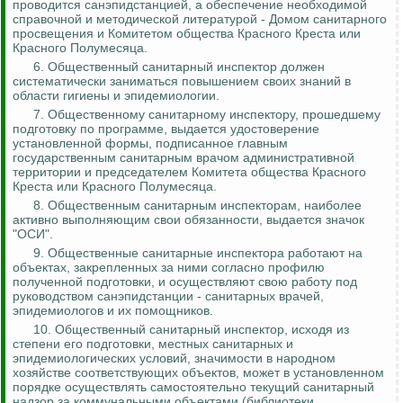
проводится санэпидстанцией, а обеспечение необходимой
справочной и методической литературой - Домом санитарного
просвещения и Комитетом общества Красного Креста или
Красного Полумесяца.
6. Общественный санитарный инспектор должен
систематически заниматься повышением своих знаний в
области гигиены и эпидемиологии.
7. Общественному санитарному инспектору, прошедшему
подготовку по программе, выдается удостоверение
установленной формы, подписанное главным
государственным санитарным врачом административной
территории и председателем Комитета общества Красного
Креста или Красного Полумесяца.
8. Общественным санитарным инспекторам, наиболее
активно выполняющим свои обязанности, выдается значок
"ОСИ".
9. Общественные санитарные инспектора работают на
объектах, закрепленных за ними согласно профилю
полученной подготовки, и осуществляют свою работу под
руководством санэпидстанции - санитарных врачей,
эпидемиологов и их помощников.
10.
Общественный санитарный инспектор, исходя из
степени его подготовки, местных санитарных и
эпидемиологических условий, значимости в народном
хозяйстве соответствующих объектов, может в установленном
порядке осуществлять самостоятельно текущий санитарный
надзор за коммунальными объектами (библиотеки,