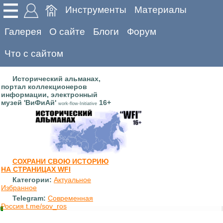
Инструменты
Материалы
Галерея
О сайте
Блоги
Форум
Что с сайтом
Исторический альманах,
портал коллекционеров
информации, электронный
музей 'ВиФиАй'
16+
work-flow-Initiative
СОХРАНИ СВОЮ ИСТОРИЮ
НА СТРАНИЦАХ WFI
Категории:
Актуальное
Избранное
Telegram:
Современная
Россия t.me/sov_ros