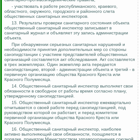
- участвовать в работе республиканского, краевого,
областного, окружного, городского и районного слета
общественных санитарных инспекторов.
13. Результаты проверки санитарного состояния объекта
общественный санитарный инспектор записывает в
санитарный журнал и объявляет эту запись администрации
объекта.
При обнаружении серьезных санитарных нарушений и
необходимости
принятия
дополнительных мер со стороны
санэпидстанции с участием представителей общественных
организаций составляется акт обследования. Акт составляется
в трех экземплярах. Один экземпляр акта передается
санэпидстанцию, второй - администрации объекта и третий - в
первичную организацию общества Красного Креста или
Красного Полумесяца.
14. Общественный санитарный инспектор выполняет свои
обязанности в свободное от работы время согласно плану,
утвержденному санэпидстанцией.
15. Общественный санитарный инспектор ежеквартально
отчитывается о
своей работе перед санэпидстанцией, под
руководством которой он работает, и перед комитетом
первичной организации общества Красного Креста или
Красного Полумесяца.
16. Общественный санитарный инспектор, наиболее
активно выполняющий свои обязанности, поощряется в
порядке, принятом Министерством здравоохранения союзной