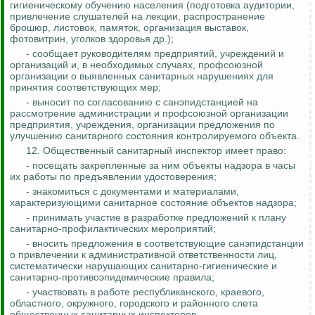
гигиеническому обучению населения (подготовка аудитории,
привлечение слушателей на лекции, распространение
брошюр, листовок, памяток, организация выставок,
фотовитрин, уголков здоровья др.);
- сообщает руководителям предприятий, учреждений и
организаций и, в необходимых случаях, профсоюзной
организации о выявленных санитарных нарушениях для
принятия соответствующих мер;
- выносит по согласованию с санэпидстанцией на
рассмотрение администрации и профсоюзной организации
предприятия, учреждения, организации предложения по
улучшению санитарного состояния контролируемого объекта.
12. Общественный санитарный инспектор имеет право:
- посещать закрепленные за ним объекты надзора в часы
их работы по предъявлении удостоверения;
- знакомиться с документами и материалами,
характеризующими санитарное состояние объектов надзора;
- принимать участие в разработке предложений к плану
санитарно-профилактических мероприятий;
- вносить предложения в соответствующие санэпидстанции
о привлечении к административной ответственности лиц,
систематически нарушающих санитарно-гигиенические и
санитарно-противоэпидемические правила;
- участвовать в работе республиканского, краевого,
областного, окружного, городского и районного слета
общественных санитарных инспекторов.