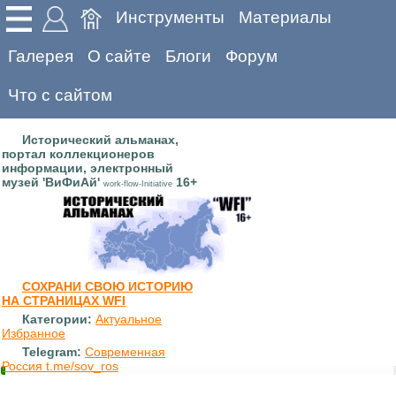
Инструменты
Материалы
Галерея
О сайте
Блоги
Форум
Что с сайтом
Исторический альманах,
портал коллекционеров
информации, электронный
музей 'ВиФиАй'
16+
work-flow-Initiative
СОХРАНИ СВОЮ ИСТОРИЮ
НА СТРАНИЦАХ WFI
Категории:
Актуальное
Избранное
Telegram:
Современная
Россия t.me/sov_ros