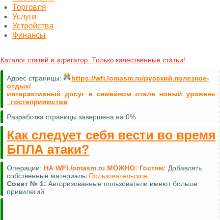
Торговля
Услуги
Устройства
Финансы
Каталог статей и агрегатор. Только качественные статьи!
Адрес страницы:
https://wfi.lomasm.ru/русский.полезное-
отдых/
интерактивный_досуг_в_семейном_отеле_новый_уровень
_гостеприимства
Разработка страницы завершена на 0%
Как следует себя вести во время
БПЛА атаки?
Операции:
НА WFI.lomasm.ru МОЖНО:
Гостям:
Комментировать (почти везде)
Совет №
2:
Для удобной навигации используйте
карту сайта