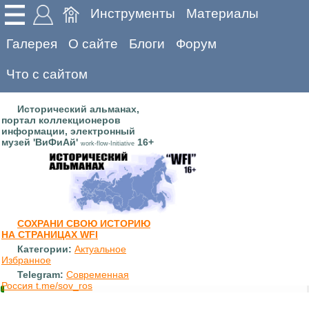
Инструменты
Материалы
Галерея
О сайте
Блоги
Форум
Что с сайтом
Исторический альманах,
портал коллекционеров
информации, электронный
музей 'ВиФиАй'
16+
work-flow-Initiative
СОХРАНИ СВОЮ ИСТОРИЮ
НА СТРАНИЦАХ WFI
Категории:
Актуальное
Избранное
Telegram:
Современная
Россия t.me/sov_ros