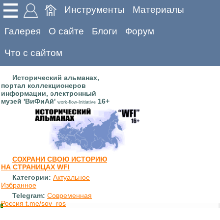
Инструменты
Материалы
Галерея
О сайте
Блоги
Форум
Что с сайтом
Исторический альманах,
портал коллекционеров
информации, электронный
музей 'ВиФиАй'
16+
work-flow-Initiative
СОХРАНИ СВОЮ ИСТОРИЮ
НА СТРАНИЦАХ WFI
Категории:
Актуальное
Избранное
Telegram:
Современная
Россия t.me/sov_ros