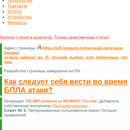
Технологии
Торговля
Услуги
Устройства
Финансы
Каталог статей и агрегатор. Только качественные статьи!
Адрес страницы:
https://wfi.lomasm.ru/русский.полезное-
бизнес/
огурец_кибрия_рц_f1_лучший_выбор_для_плёночных_теп
лиц
Разработка страницы завершена на 0%
Как следует себя вести во время
БПЛА атаки?
Операции:
НА WFI.lomasm.ru МОЖНО:
Гостям:
Добавлять
собственные материалы
Пользовательское
Совет №
1:
Авторизованные пользователи имеют больше
привилегий