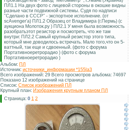
Производитель - завод "Мегомметр" , г.Умань (Украина)
ПЛ1.1 На двух фото с лицевой стороны в окошке видны
разные части подвижной системы. Судя по надписи
"Сделано в СССР" - экспортное исполнение. (от
scAvenger'а) ПЛ1.2 Образец от Владимира (г.Пермь) (с
аукциона Молоток.ру ) ПЛ2.1 У меня была возможность
разобратьэтот резистор и посмотреть, что же там
внутри: ПЛ2.2 Самый крупный резистор этого типа,
который мне доводилось встречать. Мало того,что он 5-
ваттный, так еще и сдвоенный. (фото с форума
Портативноеретрорадио ) (фото с форума
Портативноеретрорадио )
Альбом:
ПЛ
Источник:
источники_информации *155la3
Всего изображений: 29 Всего просмотров альбома: 74697
Показано 12 изображений на странице
Список:
Список изображений ПЛ
Крупный план:
Изображения крупным планом ПЛ
Страница:
0
1
2