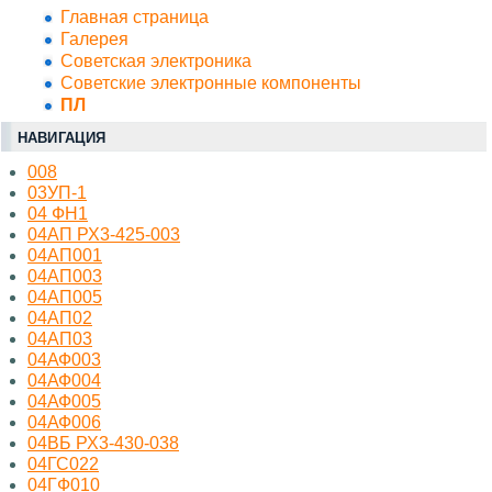
Главная страница
Галерея
Советская электроника
Советские электронные компоненты
ПЛ
НАВИГАЦИЯ
008
03УП-1
04 ФН1
04АП РХ3-425-003
04АП001
04АП003
04АП005
04АП02
04АП03
04АФ003
04АФ004
04АФ005
04АФ006
04ВБ РХ3-430-038
04ГС022
04ГФ010