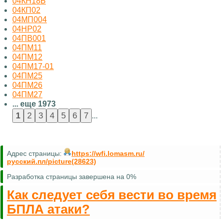
04КН18Б
04КП02
04МП004
04НР02
04ПВ001
04ПМ11
04ПМ12
04ПМ17-01
04ПМ25
04ПМ26
04ПМ27
... еще 1973
...
Адрес страницы:
https://wfi.lomasm.ru/
русский.пл/picture(28623)
Разработка страницы завершена на 0%
Как следует себя вести во время
БПЛА атаки?