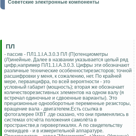
Советские электронные компоненты
ПЛ
- пассив - ПЛ1.1.I.А.3.0.3 ПЛ (П)отенциометры
(Л)инейные. Далее в названии указывается целый ряд
цифр,например ПЛ1.1.I.А.3.0.3. Цифры эти обозначают
различные технические особенностирезисторов; точной
расшифровки у меня, к сожалению, нет. По крайней
мере, перваяцифра, по всей вероятности - это
условный габарит (мощность); вторая же обозначает
количестворезистивных элементов на одном валу (я
встречал одиночные и сдвоенные варианты). Это
прецизионные однооборотные переменные резисторы,
вращение вала - двигателем.Есть ссылка в
фотогалерее IXBT ,где сказано, что они применялись в
системах отсчёта положения самолёта в
пространстве,в гировертикалях. А по свидетельству
очевидцев - и в измерительной аппаратуре.