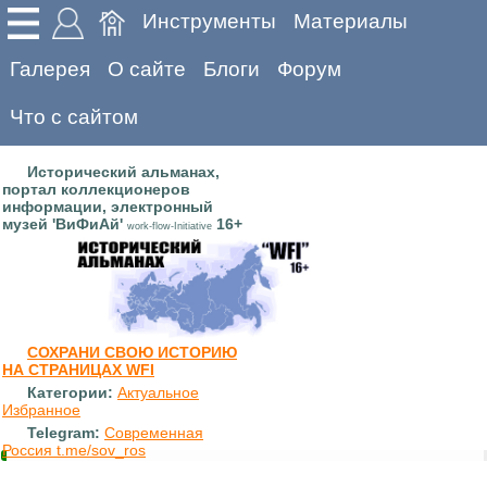
Инструменты
Материалы
Галерея
О сайте
Блоги
Форум
Что с сайтом
Исторический альманах,
портал коллекционеров
информации, электронный
музей 'ВиФиАй'
16+
work-flow-Initiative
СОХРАНИ СВОЮ ИСТОРИЮ
НА СТРАНИЦАХ WFI
Категории:
Актуальное
Избранное
Telegram:
Современная
Россия t.me/sov_ros