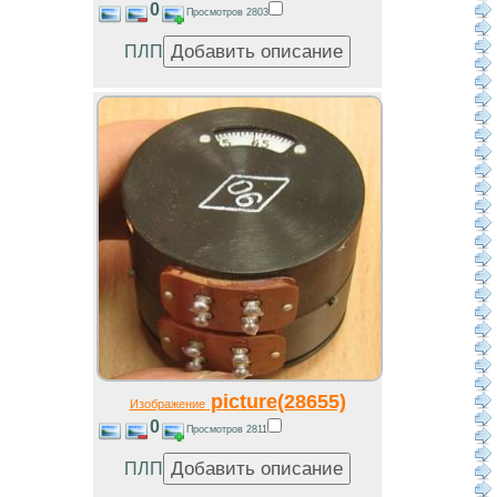
0
Просмотров 2803
ПЛП
picture(28655)
Изображение
0
Просмотров 2811
ПЛП