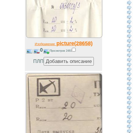
picture(28658)
Изображение
0
Просмотров 2481
ПЛП