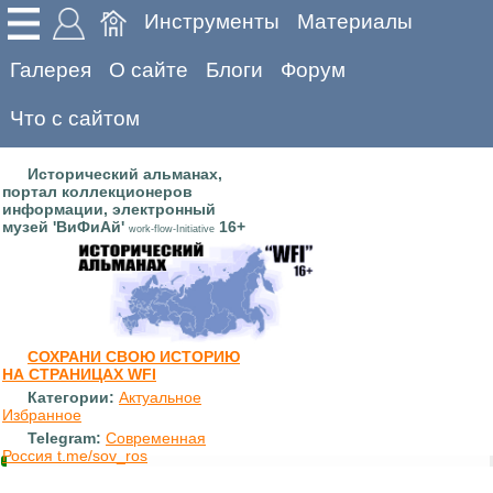
Инструменты
Материалы
Галерея
О сайте
Блоги
Форум
Что с сайтом
Исторический альманах,
портал коллекционеров
информации, электронный
музей 'ВиФиАй'
16+
work-flow-Initiative
СОХРАНИ СВОЮ ИСТОРИЮ
НА СТРАНИЦАХ WFI
Категории:
Актуальное
Избранное
Telegram:
Современная
Россия t.me/sov_ros