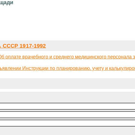
ощади
СССР 1917-1992
б оплате врачебного и среднего медицинского персонала з
ъявлении Инструкции по планированию. учету и калькулир