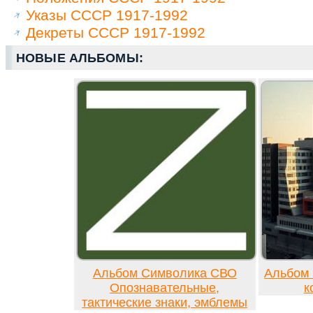
Указы СССР 1917-1992
Декреты СССР 1917-1992
НОВЫЕ АЛЬБОМЫ:
Альбом Символика СВО
Альбом 
Опознавательные,
к
тактические знаки, эмблемы