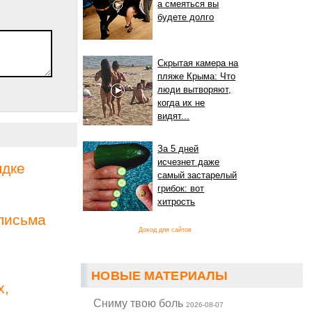
а смеяться вы
будете долго
Скрытая камера на
пляже Крыма: Что
люди вытворяют,
когда их не
видят...
За 5 дней
исчезнет даже
ядке
самый застарелый
грибок: вот
хитрость
письма
Доход для сайтов
НОВЫЕ МАТЕРИАЛЫ
х,
Cниму твою боль
2026-08-07