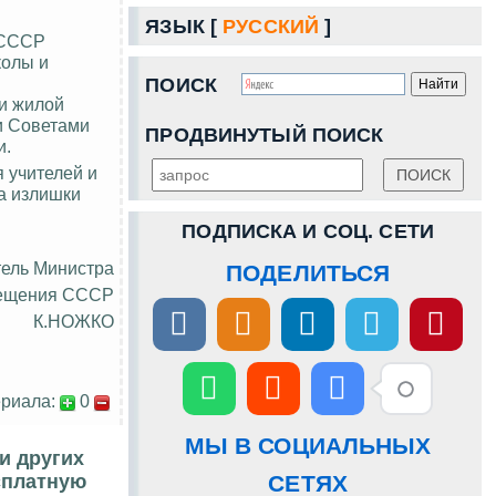
ЯЗЫК [
РУССКИЙ
]
 СССР
колы и
ПОИСК
и жилой
и Советами
ПРОДВИНУТЫЙ ПОИСК
и.
 учителей и
а излишки
ПОДПИСКА И СОЦ. СЕТИ
тель Министра
ПОДЕЛИТЬСЯ
ещения СССР
К.НОЖКО
риала:
0
МЫ В СОЦИАЛЬНЫХ
и других
сплатную
СЕТЯХ