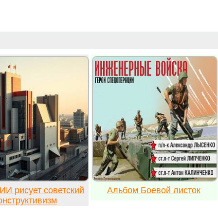
ИИ рисует советский
Альбом Боевой листок
онструктивизм