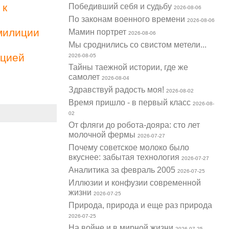
 к
Победивший себя и судьбу
2026-08-06
По законам военного времени
2026-08-06
милиции
Мамин портрет
2026-08-06
Мы сроднились со свистом метели...
ацией
2026-08-05
Тайны таежной истории, где же
самолет
2026-08-04
Здравствуй радость моя!
2026-08-02
Время пришло - в первый класс
2026-08-
02
От фляги до робота-дояра: сто лет
молочной фермы
2026-07-27
Почему советское молоко было
вкуснее: забытая технология
2026-07-27
Аналитика за февраль 2005
2026-07-25
Иллюзии и конфузии современной
жизни
2026-07-25
Природа, природа и еще раз природа
2026-07-25
На войне и в мирной жизни
2026-07-25