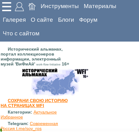
Инструменты
Материалы
Галерея
О сайте
Блоги
Форум
Что с сайтом
Исторический альманах,
портал коллекционеров
информации, электронный
музей 'ВиФиАй'
16+
work-flow-Initiative
СОХРАНИ СВОЮ ИСТОРИЮ
НА СТРАНИЦАХ WFI
Категории:
Актуальное
Избранное
Telegram:
Современная
Россия t.me/sov_ros