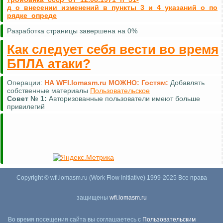
д_о_внесении_изменений_в_пункты_3_и_4_указаний_о_по
рядке_опреде
Разработка страницы завершена на 0%
Как следует себя вести во время
БПЛА атаки?
Операции:
НА WFI.lomasm.ru МОЖНО:
Гостям:
Добавлять
собственные материалы
Пользовательское
Совет №
1:
Авторизованные пользователи имеют больше
привилегий
Copyright © wfi.lomasm.ru (Work Flow Initiative) 1999-2025 Все права
защищены
wfi.lomasm.ru
Во время посещения сайта вы соглашаетесь с
Пользовательским