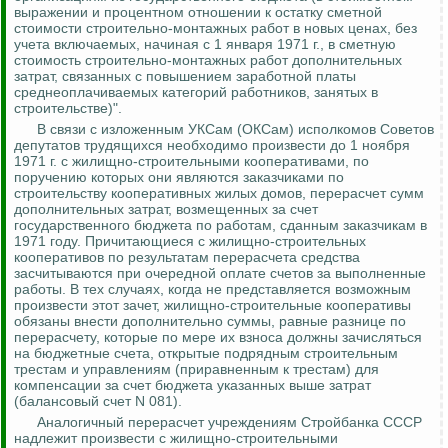
выражении и процентном отношении к остатку сметной
стоимости строительно-монтажных работ в новых ценах, без
учета включаемых, начиная с 1 января 1971 г., в сметную
стоимость строительно-монтажных работ дополнительных
затрат, связанных с повышением заработной платы
среднеоплачиваемых категорий работников, занятых в
строительстве)".
В связи с изложенным
УКСам
(
ОКСам
) исполкомов Советов
депутатов трудящихся необходимо произвести до 1 ноября
1971 г. с жилищно-строительными кооперативами, по
поручению которых они являются заказчиками по
строительству кооперативных жилых домов, перерасчет сумм
дополнительных затрат, возмещенных за счет
государственного бюджета по работам, сданным заказчикам в
1971 году.
Причитающиеся с жилищно-строительных
кооперативов по результатам перерасчета средства
засчитываются при очередной оплате счетов за выполненные
работы.
В тех случаях, когда не представляется возможным
произвести этот зачет, жилищно-строительные кооперативы
обязаны внести дополнительно суммы, равные разнице по
перерасчету, которые по мере их взноса должны зачисляться
на бюджетные счета, открытые подрядным строительным
трестам и управлениям (приравненным к трестам) для
компенсации за счет бюджета указанных выше затрат
(балансовый счет N 081).
Аналогичный перерасчет учреждениям Стройбанка СССР
надлежит произвести с жилищно-строительными