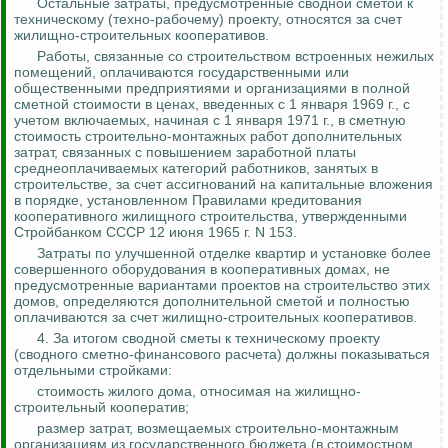
Остальные затраты, предусмотренные сводной сметой к
техническому (техно-рабочему) проекту, относятся за счет
жилищно-строительных кооперативов.
Работы, связанные со строительством встроенных нежилых
помещений, оплачиваются государственными или
общественными предприятиями и организациями в полной
сметной стоимости в ценах, введенных с 1 января 1969 г., с
учетом включаемых, начиная с 1 января 1971 г., в сметную
стоимость строительно-монтажных работ дополнительных
затрат, связанных с повышением заработной платы
среднеоплачиваемых категорий работников, занятых в
строительстве, за счет ассигнований на капитальные вложения
в
порядке
, установленном Правилами кредитования
кооперативного жилищного строительства, утвержденными
Стройбанком СССР 12 июня 1965 г. N 153.
Затраты по улучшенной отделке квартир и установке более
совершенного оборудования в кооперативных домах, не
предусмотренные вариантами проектов на строительство этих
домов, определяются дополнительной сметой и полностью
оплачиваются за счет жилищно-строительных кооперативов.
4. За итогом сводной сметы к техническому проекту
(сводного сметно-финансового расчета) должны показываться
отдельными стройками:
стоимость жилого дома, относимая на жилищно-
строительный кооператив;
размер затрат, возмещаемых строительно-монтажным
организациям из государственного бюджета (в стоимостном