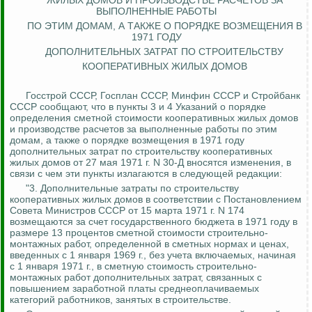
ЖИЛЫХ ДОМОВ И
ПРОИЗВОДСТВЕ
РАСЧЕТОВ ЗА
ВЫПОЛНЕННЫЕ РАБОТЫ
ПО ЭТИМ ДОМАМ, А ТАКЖЕ О ПОРЯДКЕ ВОЗМЕЩЕНИЯ В
1971 ГОДУ
ДОПОЛНИТЕЛЬНЫХ ЗАТРАТ ПО СТРОИТЕЛЬСТВУ
КООПЕРАТИВНЫХ ЖИЛЫХ ДОМОВ
Госстрой СССР, Госплан СССР, Минфин СССР и Стройбанк
СССР сообщают, что в пункты 3 и 4 Указаний о порядке
определения сметной стоимости кооперативных жилых домов
и производстве расчетов за выполненные работы по этим
домам, а также о порядке возмещения в 1971 году
дополнительных затрат по строительству кооперативных
жилых домов от 27 мая 1971 г. N 30-Д вносятся изменения, в
связи
с чем эти пункты излагаются в следующей редакции:
"3.
Дополнительные затраты по строительству
кооперативных жилых домов в соответствии с Постановлением
Совета Министров СССР от 15 марта 1971 г. N 174
возмещаются за счет государственного бюджета в 1971 году в
размере 13 процентов сметной стоимости строительно-
монтажных работ, определенной в сметных нормах и ценах,
введенных с 1 января 1969 г., без учета включаемых, начиная
с 1 января 1971 г., в сметную
стоимость строительно-
монтажных работ дополнительных затрат, связанных с
повышением заработной платы среднеоплачиваемых
категорий работников, занятых в строительстве.