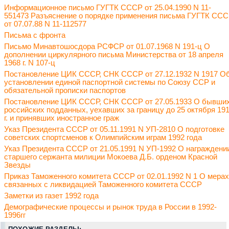
Информационное письмо ГУГТК СССР от 25.04.1990 N 11-
551473 Разъяснение о порядке применения письма ГУГТК СС
от 07.07.88 N 11-112577
Письма с фронта
Письмо Минавтошосдора РСФСР от 01.07.1968 N 191-ц О
дополнении циркулярного письма Министерства от 18 апреля
1968 г. N 107-ц
Постановление ЦИК СССР, СНК СССР от 27.12.1932 N 1917 О
установлении единой паспортной системы по Союзу ССР и
обязательной прописки паспортов
Постановление ЦИК СССР, СНК СССР от 27.05.1933 О бывши
российских подданных, уехавших за границу до 25 октября 19
г. и принявших иностранное граж
Указ Президента СССР от 05.11.1991 N УП-2810 О подготовке
советских спортсменов к Олимпийским играм 1992 года
Указ Президента СССР от 21.05.1991 N УП-1992 О награждени
старшего сержанта милиции Мокоева Д.Б. орденом Красной
Звезды
Приказ Таможенного комитета СССР от 02.01.1992 N 1 О мерах
связанных с ликвидацией Таможенного комитета СССР
Заметки из газет 1992 года
Демографические процессы и рынок труда в России в 1992-
1996гг