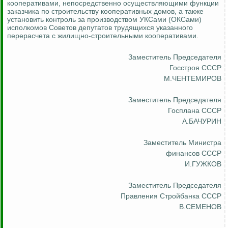
кооперативами, непосредственно осуществляющими функции
заказчика по строительству кооперативных домов, а также
установить
контроль за
производством
УКСами
(
ОКСами
)
исполкомов Советов депутатов трудящихся указанного
перерасчета с жилищно-строительными кооперативами.
Заместитель Председателя
Госстроя СССР
М.ЧЕНТЕМИРОВ
Заместитель Председателя
Госплана СССР
А.БАЧУРИН
Заместитель Министра
финансов СССР
И.ГУЖКОВ
Заместитель Председателя
Правления Стройбанка СССР
В.СЕМЕНОВ