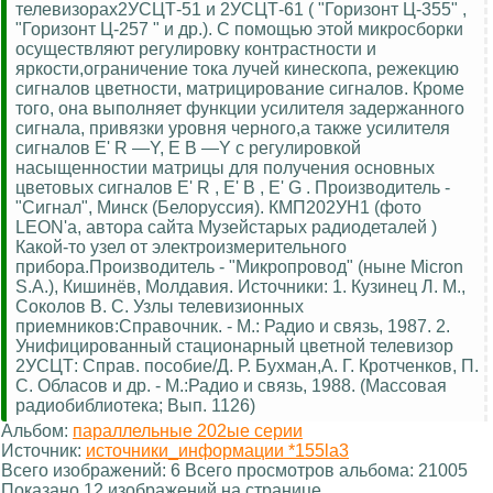
телевизорах2УСЦТ-51 и 2УСЦТ-61 ( "Горизонт Ц-355" ,
"Горизонт Ц-257 " и др.). С помощью этой микросборки
осуществляют регулировку контрастности и
яркости,ограничение тока лучей кинескопа, режекцию
сигналов цветности, матрицирование сигналов. Кроме
того, она выполняет функции усилителя задержанного
сигнала, привязки уровня черного,а также усилителя
сигналов E' R —Y, E B —Y с регулировкой
насыщенностии матрицы для получения основных
цветовых сигналов E' R , E' B , Е' G . Производитель -
"Сигнал", Минск (Белоруссия). КМП202УН1 (фото
LEON'а, автора сайта Музейстарых радиодеталей )
Какой-то узел от электроизмерительного
прибора.Производитель - "Микропровод" (ныне Micron
S.A.), Кишинёв, Молдавия. Источники: 1. Кузинец Л. М.,
Соколов В. С. Узлы телевизионных
приемников:Справочник. - М.: Радио и связь, 1987. 2.
Унифицированный стационарный цветной телевизор
2УСЦТ: Справ. пособие/Д. Р. Бухман,А. Г. Кротченков, П.
С. Обласов и др. - М.:Радио и связь, 1988. (Массовая
радиобиблиотека; Вып. 1126)
Альбом:
параллельные 202ые серии
Источник:
источники_информации *155la3
Всего изображений: 6 Всего просмотров альбома: 21005
Показано 12 изображений на странице