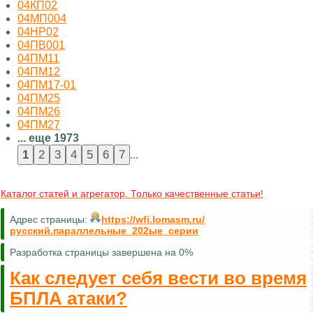
04КП02
04МП004
04НР02
04ПВ001
04ПМ11
04ПМ12
04ПМ17-01
04ПМ25
04ПМ26
04ПМ27
... еще 1973
...
Каталог статей и агрегатор. Только качественные статьи!
Адрес страницы:
https://wfi.lomasm.ru/
русский.параллельные_202ые_серии
Разработка страницы завершена на 0%
Как следует себя вести во время
БПЛА атаки?