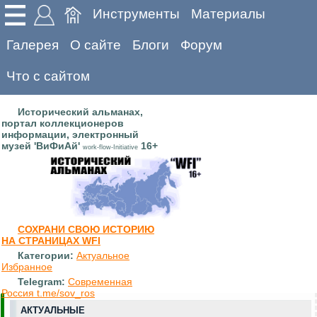
Инструменты
Материалы
Галерея
О сайте
Блоги
Форум
Что с сайтом
Исторический альманах,
портал коллекционеров
информации, электронный
музей 'ВиФиАй'
16+
work-flow-Initiative
СОХРАНИ СВОЮ ИСТОРИЮ
НА СТРАНИЦАХ WFI
Категории:
Актуальное
Избранное
Telegram:
Современная
Россия t.me/sov_ros
АКТУАЛЬНЫЕ