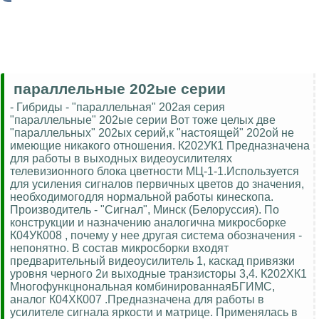
параллельные 202ые серии
- Гибриды - "параллельная" 202ая серия
"параллельные" 202ые серии Вот тоже целых две
"параллельных" 202ых серий,к "настоящей" 202ой не
имеющие никакого отношения. К202УК1 Предназначена
для работы в выходных видеоусилителях
телевизионного блока цветности МЦ-1-1.Используется
для усиления сигналов первичных цветов до значения,
необходимогодля нормальной работы кинескопа.
Производитель - "Сигнал", Минск (Белоруссия). По
конструкции и назначению аналогична микросборке
К04УК008 , почему у нее другая система обозначения -
непонятно. В состав микросборки входят
предварительный видеоусилитель 1, каскад привязки
уровня черного 2и выходные транзисторы 3,4. К202ХК1
Многофункцнональная комбинированнаяБГИМС,
аналог К04ХК007 .Предназначена для работы в
усилителе сигнала яркости и матрице. Применялась в