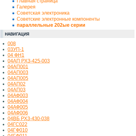
Главная страница
Галерея
Советская электроника
Советские электронные компоненты
параллельные 202ые серии
НАВИГАЦИЯ
008
03УП-1
04 ФН1
04АП РХ3-425-003
04АП001
04АП003
04АП005
04АП02
04АП03
04АФ003
04АФ004
04АФ005
04АФ006
04ВБ РХ3-430-038
04ГС022
04ГФ010
04ГФ011