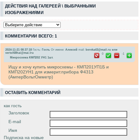
ДЕЙСТВИЯ НАД ГАЛЕРЕЕЙ \ ВЫБРАННЫМИ
ИЗОБРАЖЕНИЯМИ
КОММЕНТАРИИ ВСЕГО: 1
2024-11-21 08:37:18
Гость:
Гость
От имени:
Алексей
mail:
bereka43@mail.ru или
vertol68hai@mai.lru
0
-1
Микросхема КМП202 УН1 1шт.
Ищу и хочу купить микросхемы - КМП201УП1Б и
КМП202УН1 для измерит.прибора Ф4313
(АмперВольтОмметр)
ОСТАВИТЬ КОММЕНТАРИЙ
как гость
Заголовок
E-mail
Имя
Подписка на новые