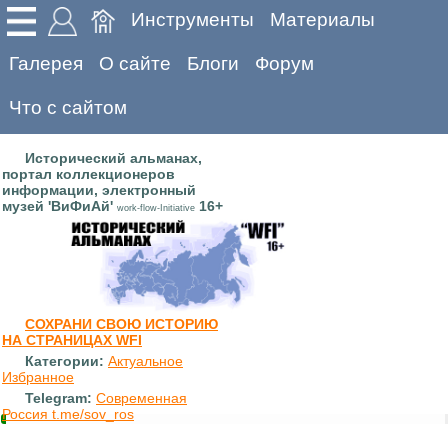
Инструменты
Материалы
Галерея
О сайте
Блоги
Форум
Что с сайтом
Исторический альманах,
портал коллекционеров
информации, электронный
музей 'ВиФиАй'
16+
work-flow-Initiative
СОХРАНИ СВОЮ ИСТОРИЮ
НА СТРАНИЦАХ WFI
Категории:
Актуальное
Избранное
Telegram:
Современная
Россия t.me/sov_ros