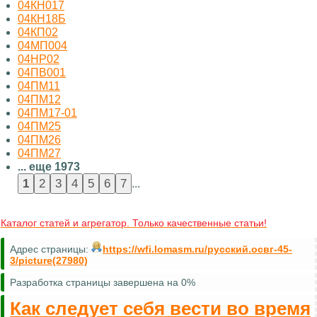
04КН017
04КН18Б
04КП02
04МП004
04НР02
04ПВ001
04ПМ11
04ПМ12
04ПМ17-01
04ПМ25
04ПМ26
04ПМ27
... еще 1973
...
Каталог статей и агрегатор. Только качественные статьи!
Адрес страницы:
https://wfi.lomasm.ru/русский.освг-45-
3/picture(27980)
Разработка страницы завершена на 0%
Как следует себя вести во время