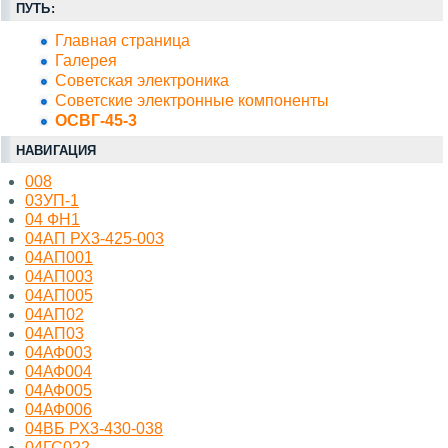
ПУТЬ:
Главная страница
Галерея
Советская электроника
Советские электронные компоненты
ОСВГ-45-3
НАВИГАЦИЯ
008
03УП-1
04 ФН1
04АП РХ3-425-003
04АП001
04АП003
04АП005
04АП02
04АП03
04АФ003
04АФ004
04АФ005
04АФ006
04ВБ РХ3-430-038
04ГС022