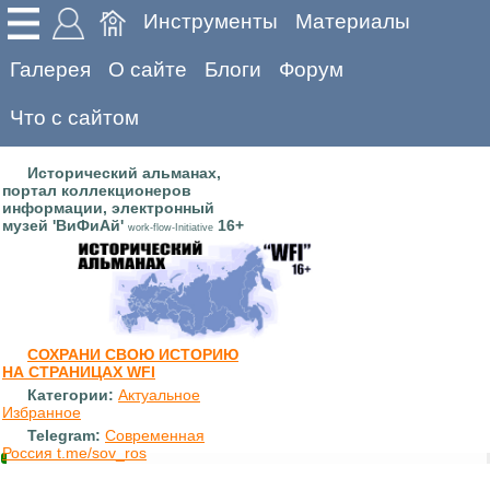
Инструменты
Материалы
Галерея
О сайте
Блоги
Форум
Что с сайтом
Исторический альманах,
портал коллекционеров
информации, электронный
музей 'ВиФиАй'
16+
work-flow-Initiative
СОХРАНИ СВОЮ ИСТОРИЮ
НА СТРАНИЦАХ WFI
Категории:
Актуальное
Избранное
Telegram:
Современная
Россия t.me/sov_ros