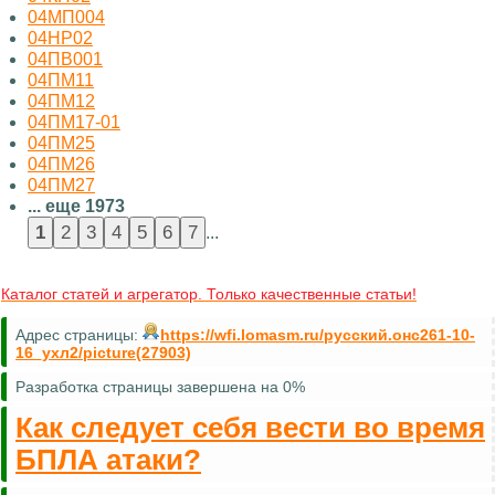
04МП004
04НР02
04ПВ001
04ПМ11
04ПМ12
04ПМ17-01
04ПМ25
04ПМ26
04ПМ27
... еще 1973
...
Каталог статей и агрегатор. Только качественные статьи!
Адрес страницы:
https://wfi.lomasm.ru/русский.онс261-10-
16_ухл2/picture(27903)
Разработка страницы завершена на 0%
Как следует себя вести во время
БПЛА атаки?