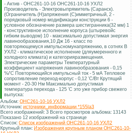
- Актив - ОНС261-10-16 ОНС261-10-16 УХЛ2
Производитель - Электровыпрямитель (Саранск).
(Ограничитель (Н)апряжения (С)имметричный, 2 -
порядковый номер модификации конструкции 6 -
условное обозначение размера шестигранника(32 мм) 1
- конструктивное исполнение корпуса (штыревойс
гибким выводом) 10 - максимально допустимая энергия
лавинообразования,10 Дж 16 - класс по
повторяющемуся импульсномунапряжению, в сотнях В
УХЛ2 - климатическое исполнение (дляумеренного и
холодного климата) и категорияразмещения.
Электрические параметры Температурный
коэффициент напряжения лавинообразования - 0,15
%/'C Повторяющийся импульсный ток - 5 мА Тепловое
сопротивление переход-корпус - 0,12 'C/Вт Крутящий
момент - 20-30 Нм Максимально допустимая
температура перехода - 125 'C это уже прибор свежего
выпуска:
Альбом:
ОНС261-10-16 УХЛ2
Источник:
источники_информации *155la3
Всего изображений: 3 Всего просмотров альбома: 13143
Показано 12 изображений на странице
Список:
Список изображений ОНС261-10-16 УХЛ2
Крупный план:
Изображения крупным планом ОНС261-10-