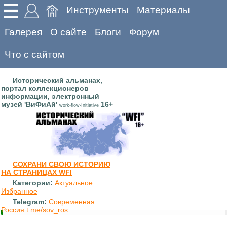
Инструменты
Материалы
Галерея
О сайте
Блоги
Форум
Что с сайтом
Исторический альманах,
портал коллекционеров
информации, электронный
музей 'ВиФиАй'
16+
work-flow-Initiative
СОХРАНИ СВОЮ ИСТОРИЮ
НА СТРАНИЦАХ WFI
Категории:
Актуальное
Избранное
Telegram:
Современная
Россия t.me/sov_ros