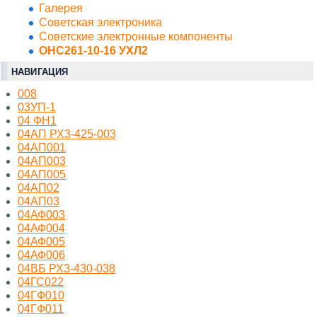
Галерея
Советская электроника
Советские электронные компоненты
ОНС261-10-16 УХЛ2
НАВИГАЦИЯ
008
03УП-1
04 ФН1
04АП РХ3-425-003
04АП001
04АП003
04АП005
04АП02
04АП03
04АФ003
04АФ004
04АФ005
04АФ006
04ВБ РХ3-430-038
04ГС022
04ГФ010
04ГФ011