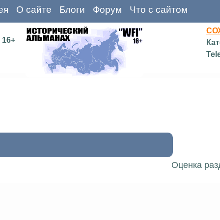
ея
О сайте
Блоги
Форум
Что с сайтом
СО
16+
Кат
Tel
Оценка раз