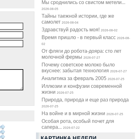
Мы сроднились со свистом метели...
2026-08-05
Тайны таежной истории, где же
самолет
2026-08-04
Здравствуй радость моя!
2026-08-02
Время пришло - в первый класс
2026-08-
02
От фляги до робота-дояра: сто лет
молочной фермы
2026-07-27
Почему советское молоко было
вкуснее: забытая технология
2026-07-27
Аналитика за февраль 2005
2026-07-25
Иллюзии и конфузии современной
жизни
2026-07-25
Природа, природа и еще раз природа
2026-07-25
На войне и в мирной жизни
2026-07-25
Особая рота, особый почет для
сапера...
2026-07-22
КАРТИНКА НЕДЕЛИ