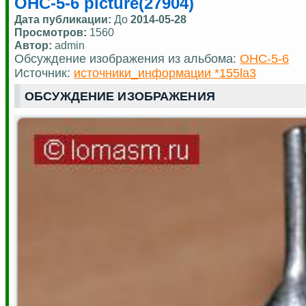
ОНС-5-6 picture(27904)
Дата публикации:
До
2014-05-28
Просмотров:
1560
Автор:
admin
Обсуждение изображения из альбома:
ОНС-5-6
Источник:
источники_информации *155la3
ОБСУЖДЕНИЕ ИЗОБРАЖЕНИЯ