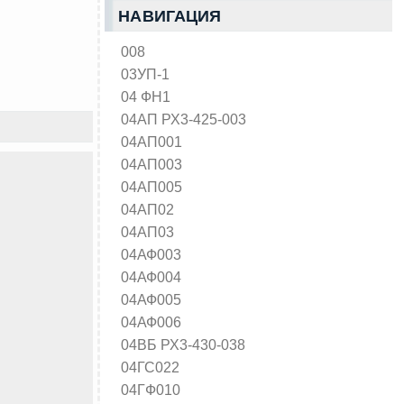
НАВИГАЦИЯ
008
03УП-1
04 ФН1
04АП РХ3-425-003
04АП001
04АП003
04АП005
04АП02
04АП03
04АФ003
04АФ004
04АФ005
04АФ006
04ВБ РХ3-430-038
04ГС022
04ГФ010