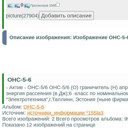
0
Просмотров 1560
picture(27904)
Описание изображения:
Изображение ОНС-5-
ОНС-5-6
- Актив - ОНС-5/6 ОНС-5/6 (О) граничитель (Н) а
энергия рассеяния (в Дж);6 -класс по номинальн
"Электротехника",г.Таллинн, Эстония (ныне фирма 
Альбом:
ОНС-5-6
Источник:
источники_информации *155la3
Всего изображений: 2 Всего просмотров альбома: 9
Показано 12 изображений на странице