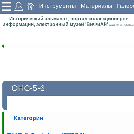
Инструменты
Материалы
Галер
Исторический альманах, портал коллекционеров
информации, электронный музей 'ВиФиАй'
work-flow-Initiative
ОНС-5-6
Категории