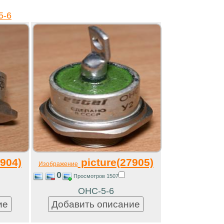
5-6
904)
picture(27905)
Изображение
0
Просмотров 1507
ОНС-5-6