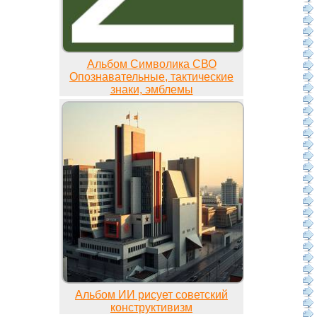
Альбом Символика СВО
Опознавательные, тактические
знаки, эмблемы
Альбом ИИ рисует советский
конструктивизм