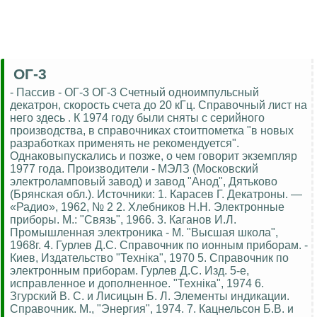
ОГ-3
- Пассив - ОГ-3 ОГ-3 Счетный одноимпульсный
декатрон, скорость счета до 20 кГц. Справочный лист на
него здесь . К 1974 году были сняты с серийного
производства, в справочниках стоитпометка "в новых
разработках применять не рекомендуется".
Однаковыпускались и позже, о чем говорит экземпляр
1977 года. Производители - МЭЛЗ (Московский
электроламповый завод) и завод "Анод", Дятьково
(Брянская обл.). Источники: 1. Карасев Г. Декатроны. —
«Радио», 1962, № 2 2. Хлебников Н.Н. Электронные
приборы. М.: "Связь", 1966. 3. Каганов И.Л.
Промышленная электроника - М. "Высшая школа",
1968г. 4. Гурлев Д.С. Справочник по ионным приборам. -
Киев, Издательство "Технiка", 1970 5. Справочник по
электронным приборам. Гурлев Д.С. Изд. 5-е,
исправленное и дополненное. "Технiка", 1974 6.
Згурский В. С. и Лисицын Б. Л. Элементы индикации.
Справочник. М., "Энергия", 1974. 7. Кацнельсон Б.В. и