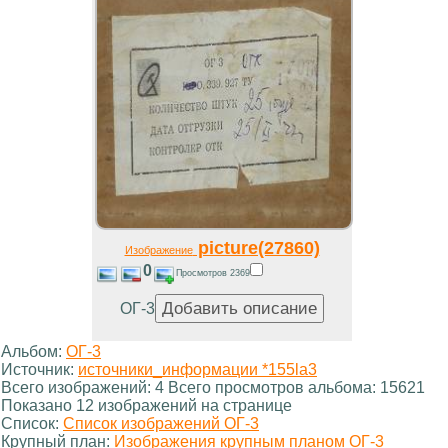
picture(27860)
Изображение
0
Просмотров 2369
ОГ-3
Альбом:
ОГ-3
Источник:
источники_информации *155la3
Всего изображений: 4 Всего просмотров альбома: 15621
Показано 12 изображений на странице
Список:
Список изображений ОГ-3
Крупный план:
Изображения крупным планом ОГ-3