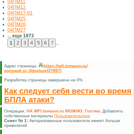
04ПМ11
04ПМ12
04ПМ17-01
04ПМ25
04ПМ26
04ПМ27
... еще 1973
...
Адрес страницы:
https://wfi.lomasm.ru/
русский.ог-3/picture(27857)
Разработка страницы завершена на 0%
Как следует себя вести во время
БПЛА атаки?
Операции:
НА WFI.lomasm.ru МОЖНО:
Гостям:
Добавлять
собственные материалы
Пользовательское
Совет №
1:
Авторизованные пользователи имеют больше
привилегий