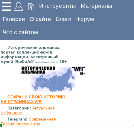
Инструменты
Материалы
Галерея
О сайте
Блоги
Форум
Что с сайтом
Исторический альманах,
портал коллекционеров
информации, электронный
музей 'ВиФиАй'
16+
work-flow-Initiative
СОХРАНИ СВОЮ ИСТОРИЮ
НА СТРАНИЦАХ WFI
Категории:
Актуальное
Избранное
Telegram:
Современная
Россия t.me/sov_ros