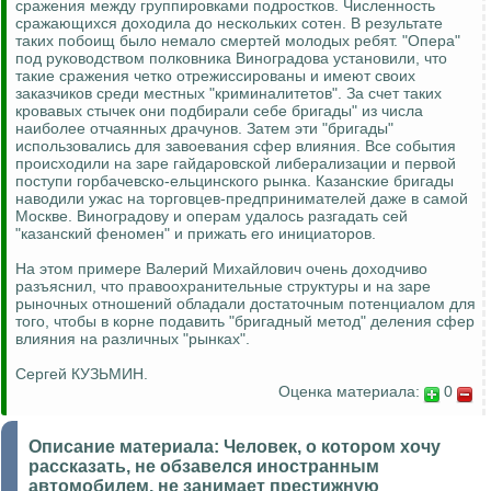
сражения между группировками подростков. Численность
сражающихся доходила до нескольких сотен. В результате
таких побоищ было немало смертей молодых ребят. "Опера"
под руководством полковника Виноградова установили, что
такие сражения четко отрежиссированы и имеют своих
заказчиков среди местных "криминалитетов". За счет таких
кровавых стычек они подбирали себе бригады" из числа
наиболее отчаянных драчунов. Затем эти "бригады"
использовались для завоевания сфер влияния. Все события
происходили на заре гайдаровской либерализации и первой
поступи горбачевско-ельцинского рынка. Казанские бригады
наводили ужас на торговцев-предпринимателей даже в самой
Москве. Виноградову и операм удалось разгадать сей
"казанский феномен" и прижать его инициаторов.
На этом примере Валерий Михайлович очень доходчиво
разъяснил, что правоохранительные структуры и на заре
рыночных отношений обладали достаточным потенциалом для
того, чтобы в корне подавить "бригадный метод" деления сфер
влияния на различных "рынках".
Сергей КУЗЬМИН.
Оценка материала:
0
Описание материала:
Человек, о котором хочу
рассказать, не обзавелся иностранным
автомобилем, не занимает престижную