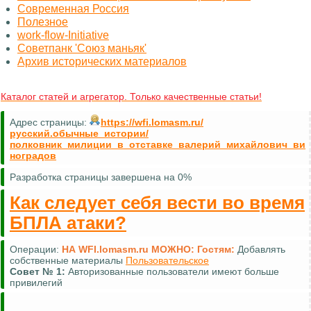
Современная Россия
Полезное
work-flow-Initiative
Советпанк 'Союз маньяк'
Архив исторических материалов
Каталог статей и агрегатор. Только качественные статьи!
Адрес страницы:
https://wfi.lomasm.ru/
русский.обычные_истории/
полковник_милиции_в_отставке_валерий_михайлович_ви
ноградов
Разработка страницы завершена на 0%
Как следует себя вести во время
БПЛА атаки?
Операции:
НА WFI.lomasm.ru МОЖНО:
Гостям:
Добавлять
собственные материалы
Пользовательское
Совет №
1:
Авторизованные пользователи имеют больше
привилегий