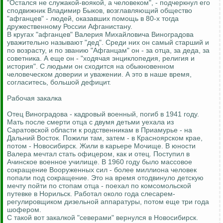
"Остался не служакой-воякой, а человеком", - подчеркнул его
сподвижник Владимир Быков, возглавляющий общество
"афганцев" - людей, оказавших помощь в 80-х тогда
дружественному России Афганистану.
В кругах "афганцев" Валерия Михайловича Виноградова
уважительно называют "дед". Среди них он самый старший и
по возрасту, и по званию "Афганцам" он - за отца, за деда, за
советника. А еще он - "ходячая энциклопедия, религия и
история". С людьми он сходится на обыкновенном
человеческом доверии и уважении. А это в наше время,
согласитесь, большой дефицит.
Рабочая закалка
Отец Виноградова - кадровый военный, погиб в 1941 году.
Мать после смерти отца с двумя детьми уехала из
Саратовской области к родственникам в Приамурье - на
Дальний Восток. Пожили там, затем - в Красноярском крае,
потом - Новосибирск. Жили в карьере Мочище. В юности
Валера мечтал стать офицером, как и отец. Поступил в
Ачинское военное училище. В 1960 году было массовое
сокращение Вооруженных сил - более миллиона человек
попали под сокращение. Это на время отодвинуло детскую
мечту пойти по стопам отца - поехал по комсомольской
путевке в Норильск. Работал около года слесарем-
регулировщиком дизельной аппаратуры, потом еще три года
шофером.
С такой вот закалкой "северами" вернулся в Новосибирск.