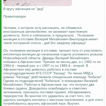
В кругу афганцев он "дед"
Правопорядок
Человек, о котором хочу рассказать, не обзавелся
иностранным автомобилем, не занимает престижную
должность. Хотя и соблазняли, и предлагали... Полковник
милиции в отставке Валерий Михайлович Виноградов имеет
такой послужной список - дай Бог каждому офицеру!
Он, полковник милиции в отставке, прошел путь от участкового
инспектора милиции до начальника отдела уголовного розыска
Новосибирской области. Дважды Валерий Михайлович
побывал в Афганистане. Причем не месяц-два, а с 1982-го по
1984-й - первый раз, и с 1987-го по 1989-й - второй. В
Афганистане ему довелось работать в составе
спецподразделения КГБ СССР "Каскад". По линии МВД в
рамках "Каскада" действовала специальная команда "Кобальт".
Одним из подразделений "Кобальта" и командовал Валерий
Михайлович. Работал в Афганистане так, что получил два
боевых ордена. Доводилось освобождать и советских
заложников, пресекать поставки оружия, обезвреживать
террористов. Во многом это удавалось за счет того, что
удалось наладить контакты с местным населением, а для этого
потребовалось выучить афганский язык. Выучил.