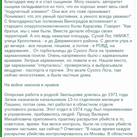
Благодаря ему я и стал сыщиком. Могу сказать: авторитет
сыщика складывается из того, что он хорошо знает весь свой
"подучетный элемент". Они все это тоже принимают.
Понимают, что это умный противник, а умного всегда уважают".
С благодарностью полковник Виноградов вспоминает и
старшего оперуполномоченного Колю Карасева. Говорит: "Как
братья, мы с ним были. Вместе делали обходы своих
территорий. А это ведь немалая площадь: Сухой Лог, НИИЖТ,
улица Кропоткина - и до Дзержинского района. С десяти утра и
до вечера - все пешком, пешком, а потом - в РОВД, на
задержания... От горбольницы до Сухого Лога на трамваях
карманников гоняли. Очень напряженно было с карманными
кражами. Хитрые карманники, но ловили и их. Нашли место,
где карманники "откупались", проверялись и выбрасывали
вещдоки - паспорта и прочее. Это возле Сухого Лога, там
сейчас многоэтажки, а были частные дома.
На войне законов и нравов
Оперская работа в родной Заельцовке длилась до 1971 года.
Затем назначили начальником 13-го отделения милиции в
Пашино, потом семь лет работал в областном отделе
уголовного розыска. Этот отдел в 1974 году был переименован
в управление, прибавилось людей. Прошу Валерия
Михайловича припомнить практику раскрытия убийств в то,
советское, время. Как велся контроль, были ли случаи убийств
такими частыми, как сейчас? Отвечает: "В наше время каждое
раскрытие убийства контролировалось из Москвы. В областном