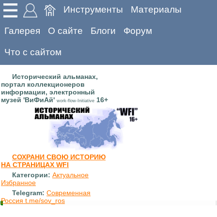
Инструменты
Материалы
Галерея
О сайте
Блоги
Форум
Что с сайтом
Исторический альманах,
портал коллекционеров
информации, электронный
музей 'ВиФиАй'
16+
work-flow-Initiative
СОХРАНИ СВОЮ ИСТОРИЮ
НА СТРАНИЦАХ WFI
Категории:
Актуальное
Избранное
Telegram:
Современная
Россия t.me/sov_ros