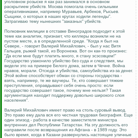
уголовном розыске я как раз занимался в основном
раскрытием убийств. Москва помогала очень сильными
оперативниками, например Муравьев, Арбеков, Рысьев.
Сыщики, о которых в наших кругах ходили легенды".
Затрагиваю тему нынешних "заказных" убийств.
Полковник милиции в отставке Виноградов подходит к этой
теме как аналитик, признает, что киллеры возникли не на
пустом месте, а в определенной среде. "Когда я был на
Севере, - говорит Валерий Михайлович, - был у нас Витя
Гальцев, рыжий такой, из Воронежа. Вот он как-то произнес:
"Да если мне будут платить много, я стану эсэсовцем!"
Государство узаконило убийство без суда и следствия, мы
видели это на примере Белого дома, затем в Чечне. Война
нравов, морали. Отсюда и убийства, самоубийства из-за денег.
Этой войне способствует обман со стороны государства -
взять, например, те же ваучеры. Те, кто совершает тяжкие
преступления, оправдывают себя очень просто: если
государство совершает такое, почему мне нельзя? Такая
аргументация находит поддержку довольно широкого слоя
населения".
Валерий Михайлович имеет право на столь суровый вывод.
Это право ему дала вся его честная трудовая биография. Еще
один эпизод - работа в качестве заместителя министра
внутренних дел Республики Татарстан. На эту должность его
направили после возвращения из Афгана - в 1989 году. Это
было время, когда в Казани развернулись настоящие уличные