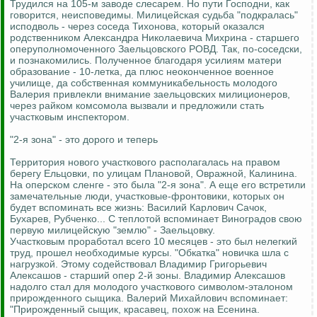
Трудился на 105-м заводе слесарем. Но пути Господни, как
говорится, неисповедимы. Милицейская судьба "подкралась"
исподволь - через соседа Тихонова, который оказался
родственником Александра Николаевича Михрина - старшего
оперуполномоченного Заельцовского РОВД. Так, по-соседски,
и познакомились. Полученное благодаря усилиям матери
образование - 10-летка, да плюс неоконченное военное
училище, да собственная коммуникабельность молодого
Валерия привлекли внимание заельцовских милиционеров,
через райком комсомола вызвали и предложили стать
участковым инспектором.
"2-я зона" - это дорого и теперь
Территория нового участкового располагалась на правом
берегу Ельцовки, по улицам Плановой, Овражной, Калинина.
На оперском сленге - это была "2-я зона". А еще его встретили
замечательные люди, участковые-фронтовики, которых он
будет вспоминать все жизнь: Василий Карлович Сачок,
Бухарев, Рубченко... С теплотой вспоминает Виноградов свою
первую милицейскую "землю" - Заельцовку.
Участковым проработал всего 10 месяцев - это был нелегкий
труд, прошел необходимые курсы. "Обкатка" новичка шла с
нагрузкой. Этому содействовал Владимир Григорьевич
Алексашов - старший опер 2-й зоны. Владимир Алексашов
надолго стал для молодого участкового символом-эталоном
прирожденного сыщика. Валерий Михайлович вспоминает:
"Прирожденный сыщик, красавец, похож на Есенина.