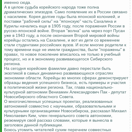
именно сюда.
А в целом судьба корейского народа тоже полна
драматических эпизодов. Само появление их в России связано
с насилием. Корея долгие годы была японской колонией, и
поставки "рабочей силы" на "японскую" часть Сахалина и
Курилы начались еще в 1905 году, после поражения России в
русско-японской войне. Вторая "волна" шла через порт Пусан
уже в 1943 году, а после окончания Второй мировой войны
корейцы остались на Сахалине, и вот их дети со временем
стали студентами российских вузов. И если многие родители к
тому времени еще не имели гражданства, были "поражены" в
правах, то новое поколение вписалось не только в учебный
процесс, но и в экономику развивающегося Сибирского
региона.
На сегодня корейские фамилии давно перестали быть
экзотикой в самых динамично развивающихся отраслях
экономики области. Корейцы во многих сферах демонстрируют
образцы ведения успешного бизнеса, есть примеры и участия
в политической жизни региона. Так, глава национально-
культурной автономии Вениамин Александрович Пак - депутат
Новосибирского областного Совета.
О многочисленных успешных проектах, реализованных
автономией совместно с научными, образовательными и
культурными организациями Новосибирска, рассказал Михаил
Николаевич Ким, член генерального совета автономии,
резюмируя свой рассказ словами, которые я вынесла в
заголовок данной публикации.
Боюсь утомить читателей сухим перечнем совместных