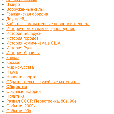
В мире
Вооруженные силы
Гражданская оборона
Даунгрейд
Забытые компьютерные новости интернета
Исторические заметки, краеведение
История Беларуси
История городов
История коммунизма в США
История Руси
История Украины
Кавказ
Космос
Миp искусства
Наука
Новости спорта
Образовательные учебные материалы
Общество
Обычные истории
Политика
Развал СССР, Перестройка, 80е, 90е
События 2000х
События 90х