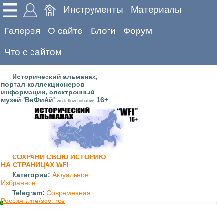
Инструменты
Материалы
Галерея
О сайте
Блоги
Форум
Что с сайтом
Исторический альманах,
портал коллекционеров
информации, электронный
музей 'ВиФиАй'
16+
work-flow-Initiative
СОХРАНИ СВОЮ ИСТОРИЮ
НА СТРАНИЦАХ WFI
Категории:
Актуальное
Избранное
Telegram:
Современная
Россия t.me/sov_ros