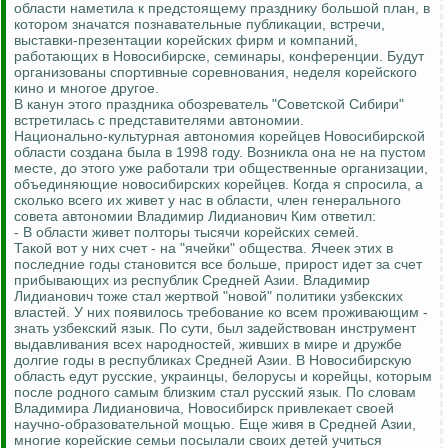
области наметила к предстоящему празднику большой план, в
котором значатся познавательные публикации, встречи,
выставки-презентации корейских фирм и компаний,
работающих в Новосибирске, семинары, конференции. Будут
организованы спортивные соревнования, неделя корейского
кино и многое другое.
В канун этого праздника обозреватель "Советской Сибири"
встретилась с представителями автономии.
Национально-культурная автономия корейцев Новосибирской
области создана была в 1998 году. Возникла она не на пустом
месте, до этого уже работали три общественные организации,
объединяющие новосибирских корейцев. Когда я спросила, а
сколько всего их живет у нас в области, член генерального
совета автономии Владимир Лидианович Ким ответил:
- В области живет полторы тысячи корейских семей.
Такой вот у них счет - на "ячейки" общества. Ячеек этих в
последние годы становится все больше, прирост идет за счет
прибывающих из республик Средней Азии. Владимир
Лидианович тоже стал жертвой "новой" политики узбекских
властей. У них появилось требование ко всем проживающим -
знать узбекский язык. По сути, был задействован инструмент
выдавливания всех народностей, живших в мире и дружбе
долгие годы в республиках Средней Азии. В Новосибирскую
область едут русские, украинцы, белорусы и корейцы, которым
после родного самым близким стал русский язык. По словам
Владимира Лидиановича, Новосибирск привлекает своей
научно-образовательной мощью. Еще живя в Средней Азии,
многие корейские семьи посылали своих детей учиться