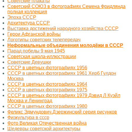
Советские плакаты
Советский СОЮЗ в фотографиях Семена Фридлянда
полная коллекция
Эпоха СССР
Архитектура СССР
Выставка достижений народного хозяйства СССР
Герои Афганской войны
Логотипы советских телепередач
Неформальные объединения молодёжи в СССР
Парад победы 9 мая 1945
Советская школа-иллюстрации
Советские Девушки
СССР в цветных фотографиях 1956
СССР в цветных фотографиях 1961 Херб Гулдон
Москва
СССР в цветных фотографиях 1964
СССР в цветных фотографиях 1975
СССР в цветных фотографиях 1979 Дэвид Л Куэйл
Москва и Ленинград
СССР в цветных фотографиях 1980
Феликс Эдмундович Дзержинский серия рисунков
Физкультура в ссср
Фото Великая Отечественная война
Шедевры советской архитектуры