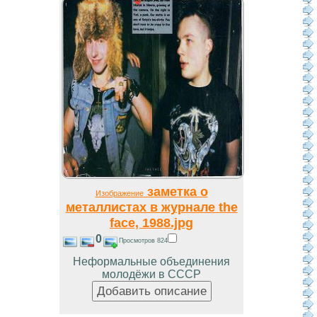
заметка о
Изображение
металлистах в журнале the
face, 1988.jpg
0
Просмотров 824
Неформальные объединения
молодёжи в СССР