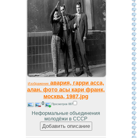
авария, гарри асса,
Изображение
алан. фото асы кари франк,
москва, 1987.jpg
0
Просмотров 887
Неформальные объединения
молодёжи в СССР