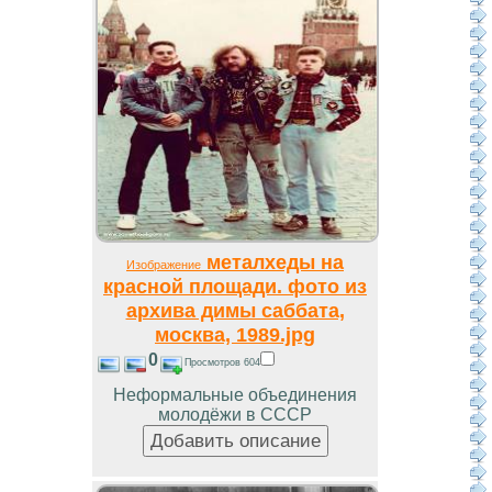
металхеды на
Изображение
красной площади. фото из
архива димы саббата,
москва, 1989.jpg
0
Просмотров 604
Неформальные объединения
молодёжи в СССР