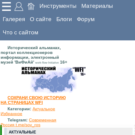
Инструменты
Материалы
Галерея
О сайте
Блоги
Форум
Что с сайтом
Исторический альманах,
портал коллекционеров
информации, электронный
музей 'ВиФиАй'
16+
work-flow-Initiative
СОХРАНИ СВОЮ ИСТОРИЮ
НА СТРАНИЦАХ WFI
Категории:
Актуальное
Избранное
Telegram:
Современная
Россия t.me/sov_ros
АКТУАЛЬНЫЕ