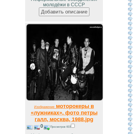
молодёжи в СССР
моторокеры в
Изображение
«лужниках». фото петры
галл, москва, 1988.jpg
0
Просмотров 603