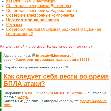
Каталог Схем и инструкций
Советская электроника-Дозиметры
Советская электроника-Радиостанции
Советские электронные компоненты
Неотсортированная папка
Реклама
Советская ламповая судовая радионавигационная
система кпф-2
Каталог статей и агрегатор. Только качественные статьи!
Адрес страницы:
https://wfi.lomasm.ru/
русский.неотсортированная_папка/picture(33039)
Разработка страницы завершена на 0%
Как следует себя вести во время
БПЛА атаки?
Операции:
НА WFI.lomasm.ru МОЖНО:
Гостям:
Общаться на
форуме
Форум
Совет №
3:
Для связи с автором используйте
форму обратной
связи