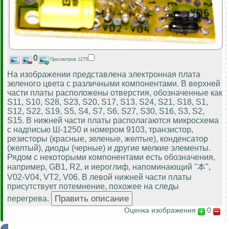
0
Просмотров 1275
На изображении представлена электронная плата
зеленого цвета с различными компонентами. В верхней
части платы расположены отверстия, обозначенные как
S11, S10, S28, S23, S20, S17, S13, S24, S21, S18, S1,
S12, S22, S19, S5, S4, S7, S6, S27, S30, S16, S3, S2,
S15. В нижней части платы располагаются микросхема
с надписью Ш-1250 и номером 9103, транзистор,
резисторы (красные, зеленые, желтые), конденсатор
(желтый), диоды (черные) и другие мелкие элементы.
Рядом с некоторыми компонентами есть обозначения,
например, GB1, R2, и иероглиф, напоминающий "本",
V02-V04, VT2, V06. В левой нижней части платы
присутствует потемнение, похожее на следы
перегрева.
Оценка изображения
0