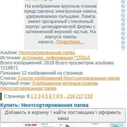
На изображении крупным планом
представлена электронная лампа,
удерживаемая пальцами. Лампа
имеет прозрачный стеклянный
корпус цилиндрической формы с
затемненной верхней частью. На
корпусе лампы
нанесе...
Подробнее...
Альбом:
Неотсортированная папка
Источник:
источники_информации *155la3
Всего изображений: 2618 Всего просмотров альбома:
7218871
Показано 12 изображений на странице
Список:
Список изображений Неотсортированная папка
Крупный план:
Изображения крупным планом
Неотсортированная папка
Страница:
0
1
2
3
4
5
6
7
8
9
...
216
217
218
Купить:
Неотсортированная папка