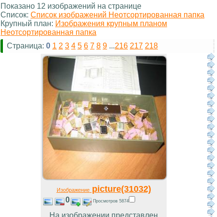
Показано 12 изображений на странице
Список:
Список изображений Неотсортированная папка
Крупный план:
Изображения крупным планом
Неотсортированная папка
Страница:
0
1
2
3
4
5
6
7
8
9
...
216
217
218
picture(31032)
Изображение
0
Просмотров 5874
На изображении представлен