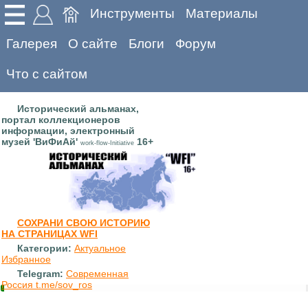
Инструменты
Материалы
Галерея
О сайте
Блоги
Форум
Что с сайтом
Исторический альманах,
портал коллекционеров
информации, электронный
музей 'ВиФиАй'
16+
work-flow-Initiative
СОХРАНИ СВОЮ ИСТОРИЮ
НА СТРАНИЦАХ WFI
Категории:
Актуальное
Избранное
Telegram:
Современная
Россия t.me/sov_ros