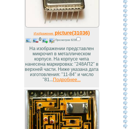
picture(31036)
Изображение
0
Просмотров 8236
На изображении представлен
микрочип в металлическом
корпусе. На корпусе чипа
нанесена маркировка: "248АП2" в
верхней части. Ниже указана дата
изготовления: "11-84" и число
"81...
Подробнее...