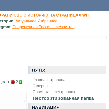
ХРАНИ СВОЮ ИСТОРИЮ НА СТРАНИЦАХ WFI
егории:
Актуальное
Избранное
egram:
Современная Россия t.me/sov_ros
ПУТЬ:
Главная страница
дела:
2
Галерея
Советская электроника
Неотсортированная папка
НАВИГАЦИЯ