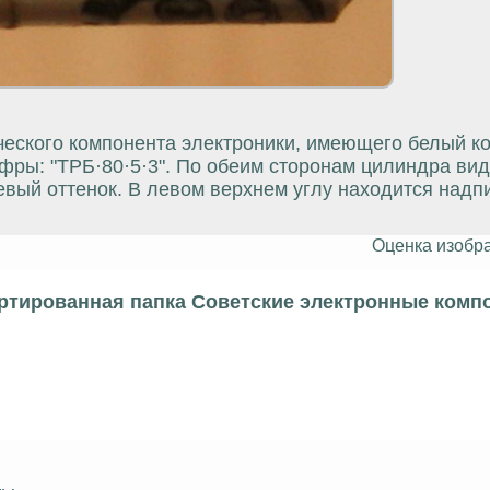
еского компонента электроники, имеющего белый ко
фры: "TPБ·80·5·3". По обеим сторонам цилиндра ви
вый оттенок. В левом верхнем углу находится надп
Оценка изобр
ртированная папка Советские электронные комп