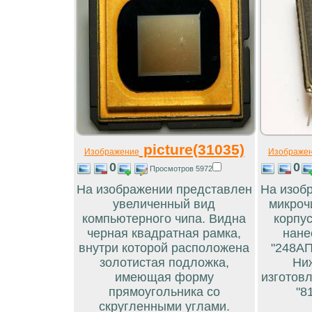
picture(31035)
Изображение
Изображе
0
0
Просмотров 5972
На изображении представлен
На изоб
увеличенный вид
микроч
компьютерного чипа. Видна
корпус
черная квадратная рамка,
нане
внутри которой расположена
"248АП
золотистая подложка,
Ни
имеющая форму
изготовл
прямоугольника со
"81
скругленными углами.