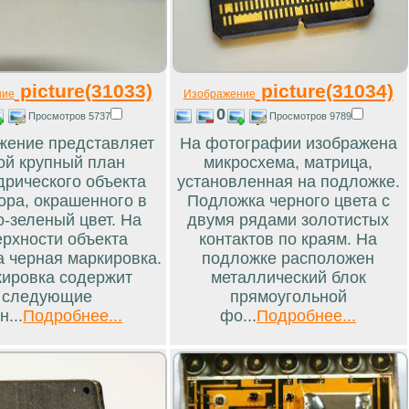
picture(31033)
picture(31034)
ние
Изображение
0
Просмотров 5737
Просмотров 9789
жение представляет
На фотографии изображена
ой крупный план
микросхема, матрица,
рического объекта
установленная на подложке.
ора, окрашенного в
Подложка черного цвета с
о-зеленый цвет. На
двумя рядами золотистых
ерхности объекта
контактов по краям. На
а черная маркировка.
подложке расположен
ировка содержит
металлический блок
следующие
прямоугольной
н...
Подробнее...
фо...
Подробнее...