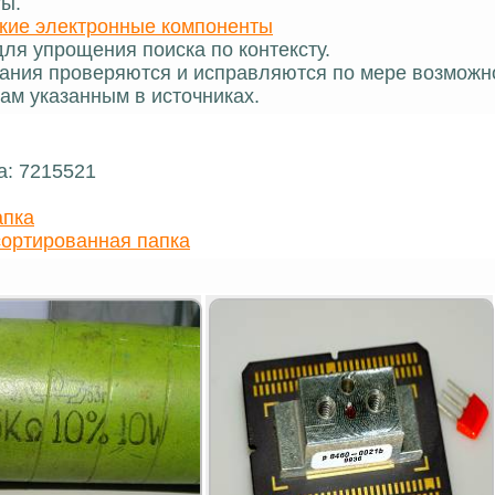
ты.
кие электронные компоненты
ля упрощения поиска по контексту.
ания проверяются и исправляются по мере возможн
ам указанным в источниках.
а: 7215521
апка
ортированная папка