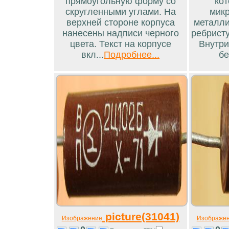
прямоугольную форму со
кот
скругленными углами. На
микр
верхней стороне корпуса
металли
нанесены надписи черного
ребристу
цвета. Текст на корпусе
Внутри
вкл...
Подробнее...
бе
picture(31041)
Изображение
Изображе