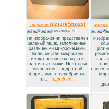
picture(31032)
Изображение
Изображе
0
0
Просмотров 5874
На изображении представлен
Изобра
зеленый ящик, заполненный
соб
различными микросхемами.
цилинд
Большинство микросхем
резист
имеют розовые корпуса и
светл
золотистые ножки. Некоторые
пов
микросхемы квадратной
нанесен
формы имеют серебристые
Марк
ил...
Подробнее...
дан