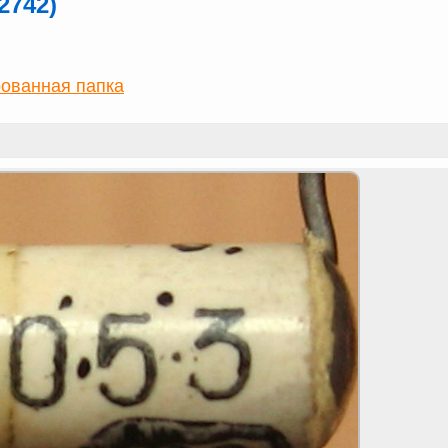
2742)
ованная папка