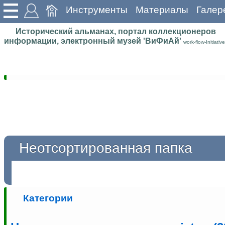
Инструменты
Материалы
Галер
Исторический альманах, портал коллекционеров
информации, электронный музей 'ВиФиАй'
work-flow-Initiative
Неотсортированная папка
Категории