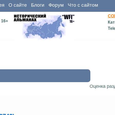
ея
О сайте
Блоги
Форум
Что с сайтом
СО
16+
Кат
Tel
Оценка раз