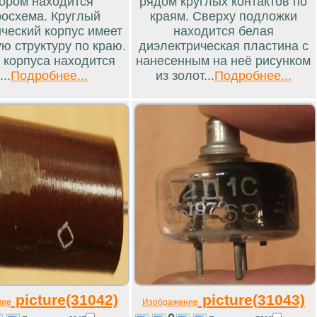
ором находится
рядом круглых контактов по
осхема. Круглый
краям. Сверху подложки
ческий корпус имеет
находится белая
ю структуру по краю.
диэлектрическая пластина с
 корпуса находится
нанесенным на неё рисунком
...
Подробнее...
из золот...
Подробнее...
picture(31042)
picture(31043)
ние
Изображение