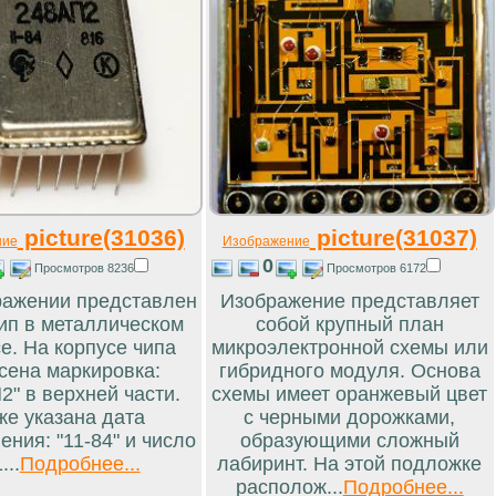
picture(31036)
picture(31037)
ние
Изображение
0
Просмотров 8236
Просмотров 6172
ражении представлен
Изображение представляет
ип в металлическом
собой крупный план
е. На корпусе чипа
микроэлектронной схемы или
сена маркировка:
гибридного модуля. Основа
2" в верхней части.
схемы имеет оранжевый цвет
же указана дата
с черными дорожками,
ения: "11-84" и число
образующими сложный
...
Подробнее...
лабиринт. На этой подложке
располож...
Подробнее...