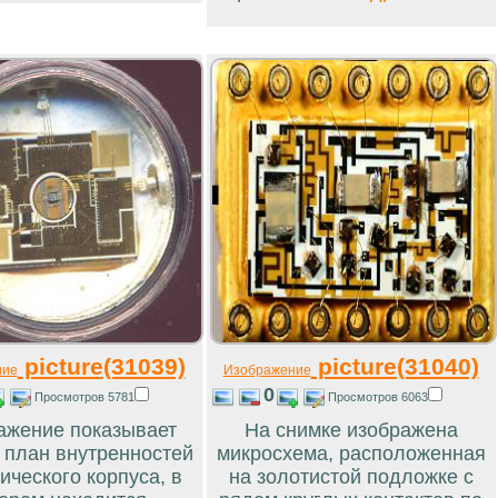
picture(31039)
picture(31040)
ние
Изображение
0
Просмотров 5781
Просмотров 6063
ажение показывает
На снимке изображена
 план внутренностей
микросхема, расположенная
ического корпуса, в
на золотистой подложке с