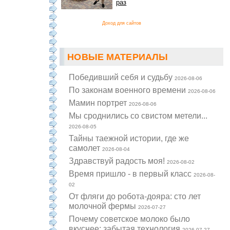
раз
Доход для сайтов
НОВЫЕ МАТЕРИАЛЫ
Победивший себя и судьбу
2026-08-06
По законам военного времени
2026-08-06
Мамин портрет
2026-08-06
Мы сроднились со свистом метели...
2026-08-05
Тайны таежной истории, где же
самолет
2026-08-04
Здравствуй радость моя!
2026-08-02
Время пришло - в первый класс
2026-08-
02
От фляги до робота-дояра: сто лет
молочной фермы
2026-07-27
Почему советское молоко было
вкуснее: забытая технология
2026-07-27