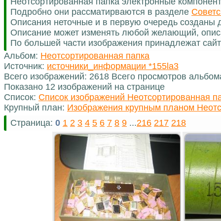
Неотсортированная папка электронные компонен
Подробно они рассматирваются в разделе
Советс
Описания неточные и в первую очередь созданы д
Описание может изменять любой желающий, опис
По большей части изображения принадлежат сайт
Альбом:
Неотсортированная папка
Источник:
источники_информации *155la3
Всего изображений: 2618 Всего просмотров альбом
Показано 12 изображений на странице
Список:
Список изображений Неотсортированная п
Крупный план:
Изображения крупным планом Неотс
Страница:
0
1
2
3
4
5
6
7
8
9
...
216
217
218