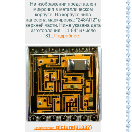
На изображении представлен
микрочип в металлическом
корпусе. На корпусе чипа
нанесена маркировка: "248АП2" в
верхней части. Ниже указана дата
изготовления: "11-84" и число
"81...
Подробнее...
picture(31037)
Изображение