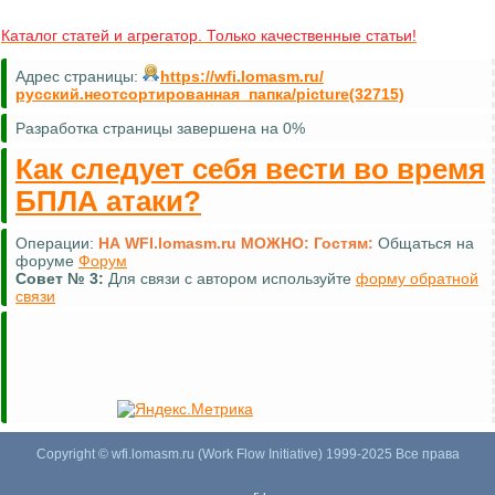
Каталог статей и агрегатор. Только качественные статьи!
Адрес страницы:
https://wfi.lomasm.ru/
русский.неотсортированная_папка/picture(32715)
Разработка страницы завершена на 0%
Как следует себя вести во время
БПЛА атаки?
Операции:
НА WFI.lomasm.ru МОЖНО:
Гостям:
Общаться на
форуме
Форум
Совет №
3:
Для связи с автором используйте
форму обратной
связи
Copyright © wfi.lomasm.ru (Work Flow Initiative) 1999-2025 Все права