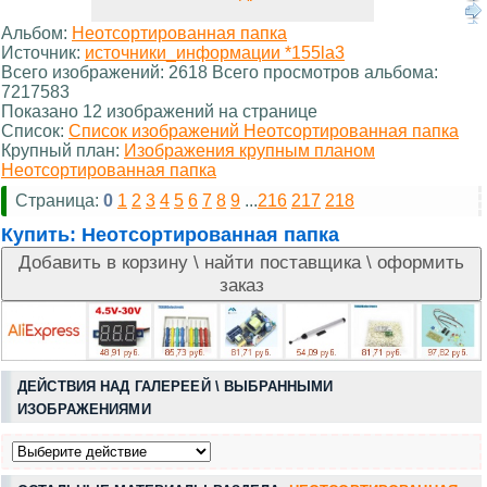
Альбом:
Неотсортированная папка
Источник:
источники_информации *155la3
Всего изображений: 2618 Всего просмотров альбома:
7217583
Показано 12 изображений на странице
Список:
Список изображений Неотсортированная папка
Крупный план:
Изображения крупным планом
Неотсортированная папка
Страница:
0
1
2
3
4
5
6
7
8
9
...
216
217
218
Купить:
Неотсортированная папка
ДЕЙСТВИЯ НАД ГАЛЕРЕЕЙ \ ВЫБРАННЫМИ
ИЗОБРАЖЕНИЯМИ