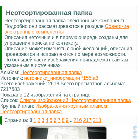
Неотсортированная папка
Неотсортированная папка электронные компоненты.
Подробно они рассматирваются в разделе
Советские
электронные компоненты
Описания неточные и в первую очередь созданы для
упрощения поиска по контексту.
Описание может изменять любой желающий, описания
проверяются и исправляются по мере возможности.
По большей части изображения принадлежат сайтам
указанным в источниках.
Альбом:
Неотсортированная папка
Источник:
источники_информации *155la3
Всего изображений: 2618 Всего просмотров альбома:
7217583
Показано 12 изображений на странице
Список:
Список изображений Неотсортированная папка
Крупный план:
Изображения крупным планом
Неотсортированная папка
Страница:
0
1
2
3
4
5
6
7
8
9
...
216
217
218