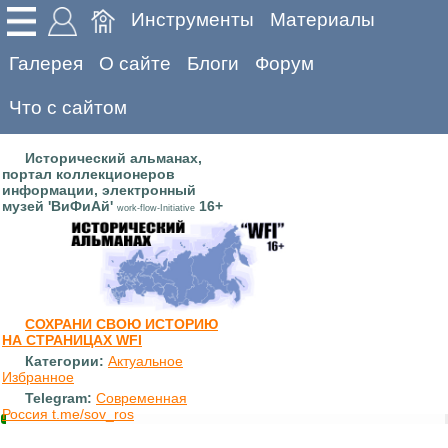
Инструменты
Материалы
Галерея
О сайте
Блоги
Форум
Что с сайтом
Исторический альманах,
портал коллекционеров
информации, электронный
музей 'ВиФиАй'
16+
work-flow-Initiative
СОХРАНИ СВОЮ ИСТОРИЮ
НА СТРАНИЦАХ WFI
Категории:
Актуальное
Избранное
Telegram:
Современная
Россия t.me/sov_ros