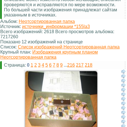
проверяются и исправляются по мере возможности.
По большей части изображения принадлежат сайтам
указанным в источниках.
Альбом:
Неотсортированная папка
Источник:
источники_информации *155la3
Всего изображений: 2618 Всего просмотров альбома:
7217260
Показано 12 изображений на странице
Список:
Список изображений Неотсортированная папка
Крупный план:
Изображения крупным планом
Неотсортированная папка
Страница:
0
1
2
3
4
5
6
7
8
9
...
216
217
218