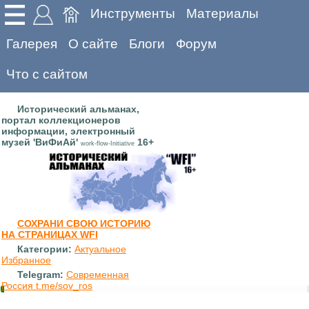
Инструменты
Материалы
Галерея
О сайте
Блоги
Форум
Что с сайтом
Исторический альманах,
портал коллекционеров
информации, электронный
музей 'ВиФиАй'
16+
work-flow-Initiative
СОХРАНИ СВОЮ ИСТОРИЮ
НА СТРАНИЦАХ WFI
Категории:
Актуальное
Избранное
Telegram:
Современная
Россия t.me/sov_ros