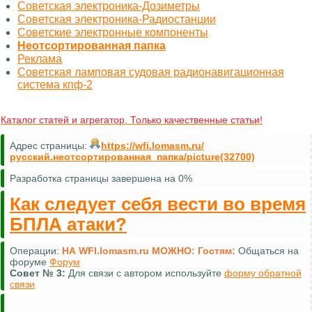
Советская электроника-Дозиметры
Советская электроника-Радиостанции
Советские электронные компоненты
Неотсортированная папка
Реклама
Советская ламповая судовая радионавигационная
система кпф-2
Каталог статей и агрегатор. Только качественные статьи!
Адрес страницы:
https://wfi.lomasm.ru/
русский.неотсортированная_папка/picture(32700)
Разработка страницы завершена на 0%
Как следует себя вести во время
БПЛА атаки?
Операции:
НА WFI.lomasm.ru МОЖНО:
Гостям:
Общаться на
форуме
Форум
Совет №
3:
Для связи с автором используйте
форму обратной
связи