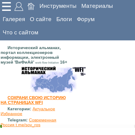
Инструменты
Материалы
Галерея
О сайте
Блоги
Форум
Что с сайтом
Исторический альманах,
портал коллекционеров
информации, электронный
музей 'ВиФиАй'
16+
work-flow-Initiative
СОХРАНИ СВОЮ ИСТОРИЮ
НА СТРАНИЦАХ WFI
Категории:
Актуальное
Избранное
Telegram:
Современная
Россия t.me/sov_ros