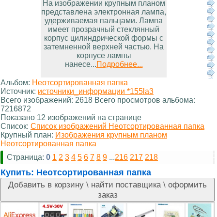
На изображении крупным планом
представлена электронная лампа,
удерживаемая пальцами. Лампа
имеет прозрачный стеклянный
корпус цилиндрической формы с
затемненной верхней частью. На
корпусе лампы
нанесе...
Подробнее...
Альбом:
Неотсортированная папка
Источник:
источники_информации *155la3
Всего изображений: 2618 Всего просмотров альбома:
7216872
Показано 12 изображений на странице
Список:
Список изображений Неотсортированная папка
Крупный план:
Изображения крупным планом
Неотсортированная папка
Страница:
0
1
2
3
4
5
6
7
8
9
...
216
217
218
Купить:
Неотсортированная папка