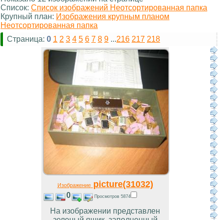
Список:
Список изображений Неотсортированная папка
Крупный план:
Изображения крупным планом
Неотсортированная папка
Страница:
0
1
2
3
4
5
6
7
8
9
...
216
217
218
picture(31032)
Изображение
0
Просмотров 5874
На изображении представлен
зеленый ящик, заполненный