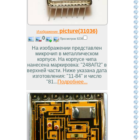
picture(31036)
Изображение
0
Просмотров 8236
На изображении представлен
микрочип в металлическом
корпусе. На корпусе чипа
нанесена маркировка: "248АП2" в
верхней части. Ниже указана дата
изготовления: "11-84" и число
"81...
Подробнее...