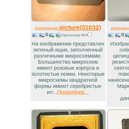
picture(31032)
Изображение
Изображе
0
0
Просмотров 5874
На изображении представлен
Изобра
зеленый ящик, заполненный
соб
различными микросхемами.
цилинд
Большинство микросхем
резист
имеют розовые корпуса и
светл
золотистые ножки. Некоторые
пов
микросхемы квадратной
нанесен
формы имеют серебристые
Марк
ил...
Подробнее...
дан