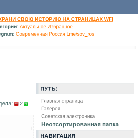
ХРАНИ СВОЮ ИСТОРИЮ НА СТРАНИЦАХ WFI
егории:
Актуальное
Избранное
egram:
Современная Россия t.me/sov_ros
ПУТЬ:
Главная страница
дела:
2
Галерея
Советская электроника
Неотсортированная папка
НАВИГАЦИЯ