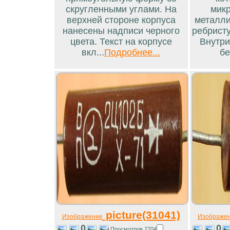
скругленными углами. На
микр
верхней стороне корпуса
металли
нанесены надписи черного
ребристу
цвета. Текст на корпусе
Внутри
вкл...
Подробнее...
бе
picture(31041)
Изображение
Изображе
0
0
Просмотров 7704