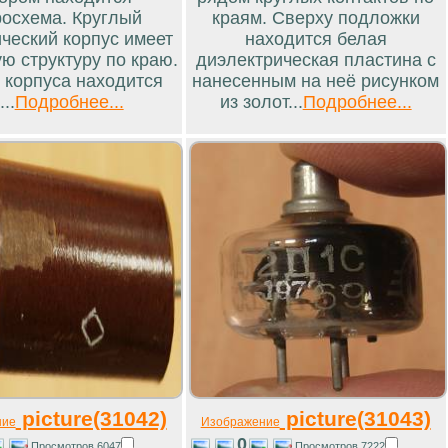
осхема. Круглый
краям. Сверху подложки
ческий корпус имеет
находится белая
ю структуру по краю.
диэлектрическая пластина с
 корпуса находится
нанесенным на неё рисунком
...
Подробнее...
из золот...
Подробнее...
picture(31042)
picture(31043)
ние
Изображение
0
Просмотров 6047
Просмотров 7222