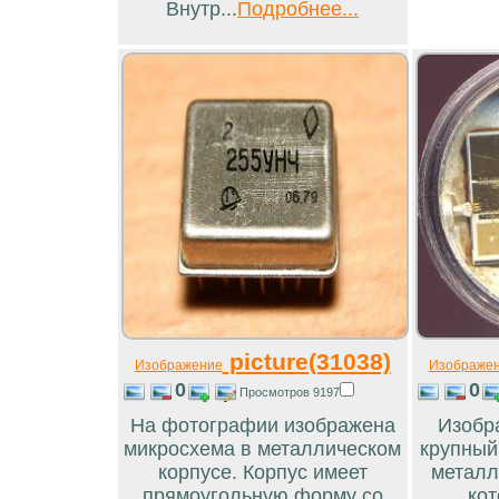
Внутр...
Подробнее...
picture(31038)
Изображение
Изображе
0
0
Просмотров 9197
На фотографии изображена
Изобр
микросхема в металлическом
крупный
корпусе. Корпус имеет
металл
прямоугольную форму со
кот