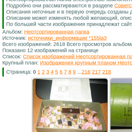
Подробно они рассматирваются в разделе
Советс
Описания неточные и в первую очередь созданы д
Описание может изменять любой желающий, опис
По большей части изображения принадлежат сайт
Альбом:
Неотсортированная папка
Источник:
источники_информации *155la3
Всего изображений: 2618 Всего просмотров альбом
Показано 12 изображений на странице
Список:
Список изображений Неотсортированная п
Крупный план:
Изображения крупным планом Неотс
Страница:
0
1
2
3
4
5
6
7
8
9
...
216
217
218