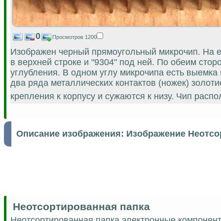
0
Просмотров 1200
Изображен черный прямоугольный микрочип. На е
в верхней строке и "9304" под ней. По обеим ст
углубления. В одном углу микрочипа есть выемк
два ряда металлических контактов (ножек) золот
крепления к корпусу и сужаются к низу. Чип рас
Описание изображения:
Изображение Неотсо
Неотсортированная папка
Неотсортированная папка электронные компонен