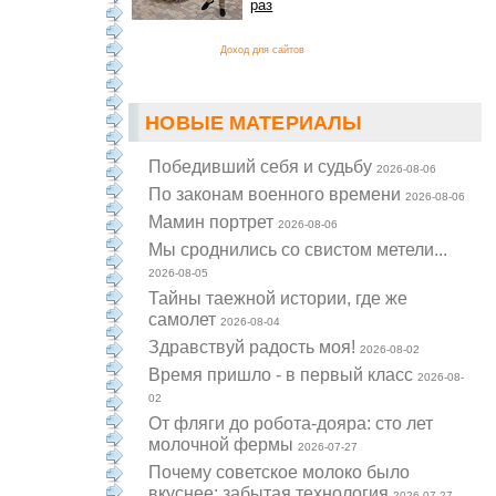
раз
Доход для сайтов
НОВЫЕ МАТЕРИАЛЫ
Победивший себя и судьбу
2026-08-06
По законам военного времени
2026-08-06
Мамин портрет
2026-08-06
Мы сроднились со свистом метели...
2026-08-05
Тайны таежной истории, где же
самолет
2026-08-04
Здравствуй радость моя!
2026-08-02
Время пришло - в первый класс
2026-08-
02
От фляги до робота-дояра: сто лет
молочной фермы
2026-07-27
Почему советское молоко было
вкуснее: забытая технология
2026-07-27