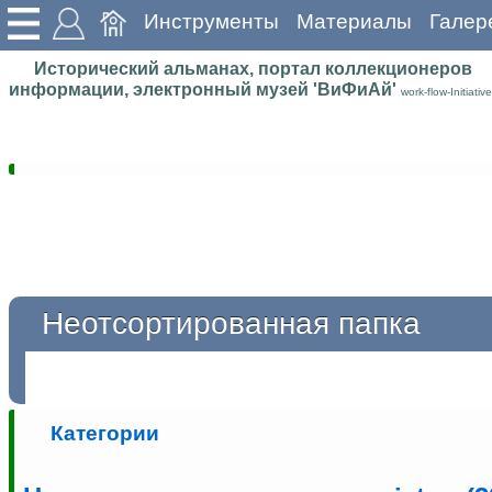
Инструменты
Материалы
Галер
Исторический альманах, портал коллекционеров
информации, электронный музей 'ВиФиАй'
work-flow-Initiative
Неотсортированная папка
Категории