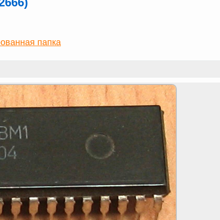
2666)
ованная папка