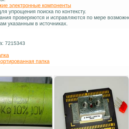
кие электронные компоненты
ля упрощения поиска по контексту.
ания проверяются и исправляются по мере возможн
ам указанным в источниках.
а: 7215343
апка
ортированная папка