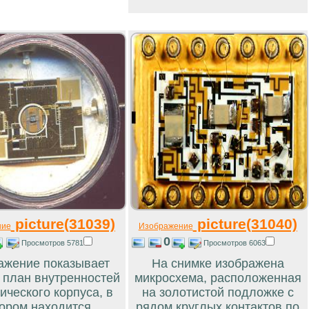
picture(31039)
picture(31040)
ние
Изображение
0
Просмотров 5781
Просмотров 6063
ажение показывает
На снимке изображена
 план внутренностей
микросхема, расположенная
ического корпуса, в
на золотистой подложке с
ором находится
рядом круглых контактов по