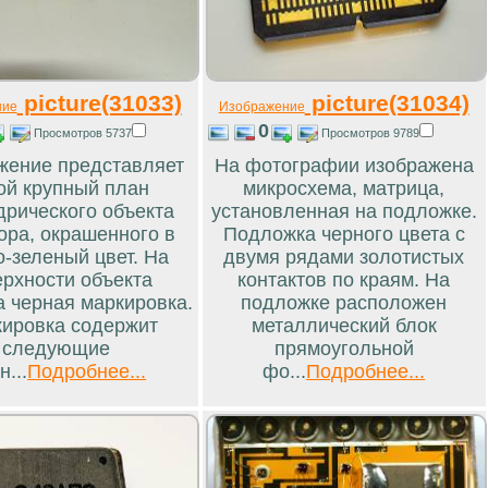
picture(31033)
picture(31034)
ние
Изображение
0
Просмотров 5737
Просмотров 9789
жение представляет
На фотографии изображена
ой крупный план
микросхема, матрица,
рического объекта
установленная на подложке.
ора, окрашенного в
Подложка черного цвета с
о-зеленый цвет. На
двумя рядами золотистых
ерхности объекта
контактов по краям. На
а черная маркировка.
подложке расположен
ировка содержит
металлический блок
следующие
прямоугольной
н...
Подробнее...
фо...
Подробнее...