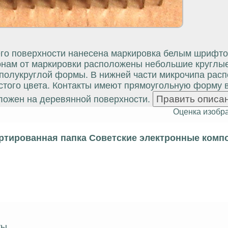
го поверхности нанесена маркировка белым шрифто
оронам от маркировки расположены небольшие круглы
а полукруглой формы. В нижней части микрочипа рас
истого цвета. Контакты имеют прямоугольную форму 
положен на деревянной поверхности.
Оценка изобр
ртированная папка Советские электронные комп
ты.