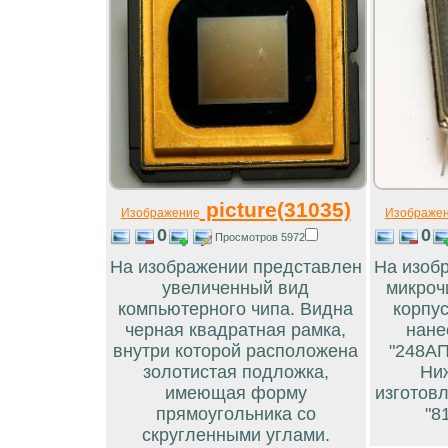
picture(31035)
Изображение
Изображе
0
0
Просмотров 5972
На изображении представлен
На изоб
увеличенный вид
микроч
компьютерного чипа. Видна
корпус
черная квадратная рамка,
нане
внутри которой расположена
"248АП
золотистая подложка,
Ни
имеющая форму
изготовл
прямоугольника со
"81
скругленными углами.