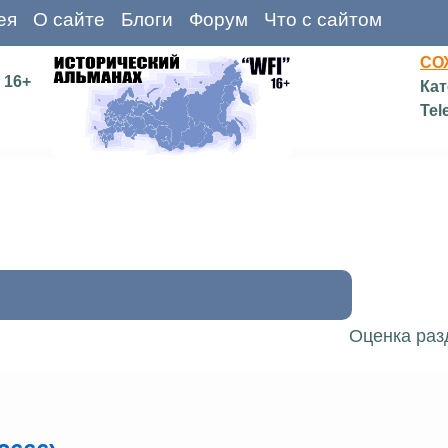
ея
О сайте
Блоги
Форум
Что с сайтом
СО
16+
Кат
Tel
Оценка раз