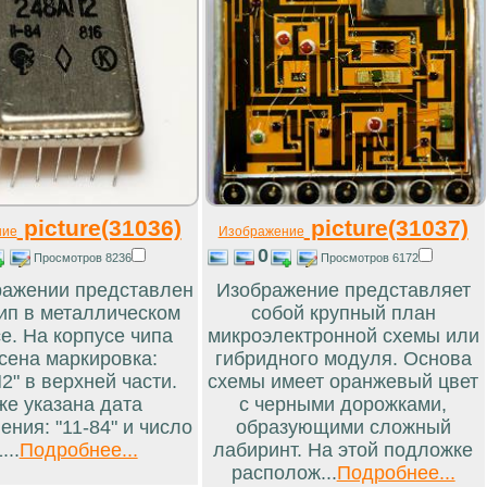
picture(31036)
picture(31037)
ние
Изображение
0
Просмотров 8236
Просмотров 6172
ражении представлен
Изображение представляет
ип в металлическом
собой крупный план
е. На корпусе чипа
микроэлектронной схемы или
сена маркировка:
гибридного модуля. Основа
2" в верхней части.
схемы имеет оранжевый цвет
же указана дата
с черными дорожками,
ения: "11-84" и число
образующими сложный
...
Подробнее...
лабиринт. На этой подложке
располож...
Подробнее...