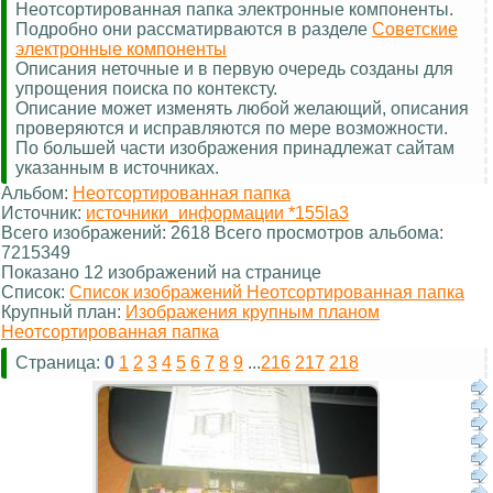
Неотсортированная папка электронные компоненты.
Подробно они рассматирваются в разделе
Советские
электронные компоненты
Описания неточные и в первую очередь созданы для
упрощения поиска по контексту.
Описание может изменять любой желающий, описания
проверяются и исправляются по мере возможности.
По большей части изображения принадлежат сайтам
указанным в источниках.
Альбом:
Неотсортированная папка
Источник:
источники_информации *155la3
Всего изображений: 2618 Всего просмотров альбома:
7215349
Показано 12 изображений на странице
Список:
Список изображений Неотсортированная папка
Крупный план:
Изображения крупным планом
Неотсортированная папка
Страница:
0
1
2
3
4
5
6
7
8
9
...
216
217
218