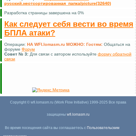
русский.неотсортированная_папка/picture(32640)
Разработка страницы завершена на 0%
Как следует себя вести во время
БПЛА атаки?
Операции:
НА WFI.lomasm.ru МОЖНО:
Гостям:
Общаться на
форуме
Форум
Совет №
3:
Для связи с автором используйте
форму обратной
связи
Copyright © wfi.lomasm.ru (Work Flow Initiative) 1999-2025 Все права
защищены
wfi.lomasm.ru
Во время посещения сайта вы соглашаетесь с
Пользовательским