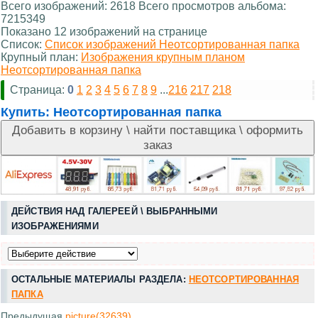
Всего изображений: 2618 Всего просмотров альбома:
7215349
Показано 12 изображений на странице
Список:
Список изображений Неотсортированная папка
Крупный план:
Изображения крупным планом
Неотсортированная папка
Страница:
0
1
2
3
4
5
6
7
8
9
...
216
217
218
Купить:
Неотсортированная папка
ДЕЙСТВИЯ НАД ГАЛЕРЕЕЙ \ ВЫБРАННЫМИ
ИЗОБРАЖЕНИЯМИ
ОСТАЛЬНЫЕ МАТЕРИАЛЫ РАЗДЕЛА:
НЕОТСОРТИРОВАННАЯ
ПАПКА
Предыдущая
picture(32639)