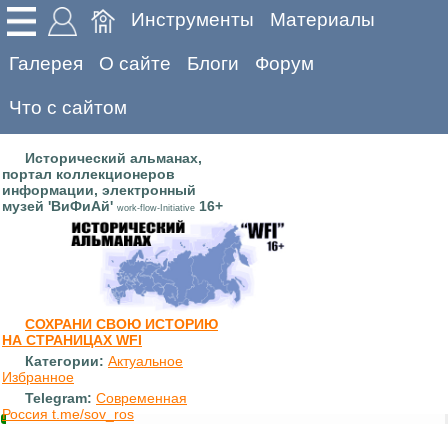
Инструменты
Материалы
Галерея
О сайте
Блоги
Форум
Что с сайтом
Исторический альманах,
портал коллекционеров
информации, электронный
музей 'ВиФиАй'
16+
work-flow-Initiative
СОХРАНИ СВОЮ ИСТОРИЮ
НА СТРАНИЦАХ WFI
Категории:
Актуальное
Избранное
Telegram:
Современная
Россия t.me/sov_ros