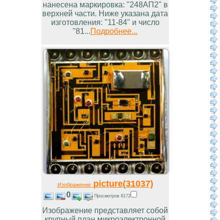
нанесена маркировка: "248АП2" в
верхней части. Ниже указана дата
изготовления: "11-84" и число
"81...
Подробнее...
picture(31037)
Изображение
0
Просмотров 6172
Изображение представляет собой
крупный план микроэлектронной