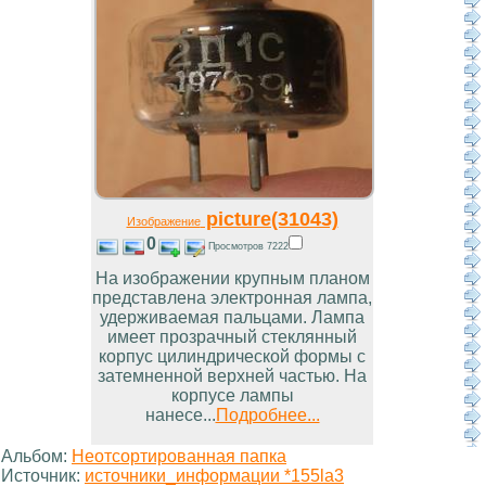
picture(31043)
Изображение
0
Просмотров 7222
На изображении крупным планом
представлена электронная лампа,
удерживаемая пальцами. Лампа
имеет прозрачный стеклянный
корпус цилиндрической формы с
затемненной верхней частью. На
корпусе лампы
нанесе...
Подробнее...
Альбом:
Неотсортированная папка
Источник:
источники_информации *155la3