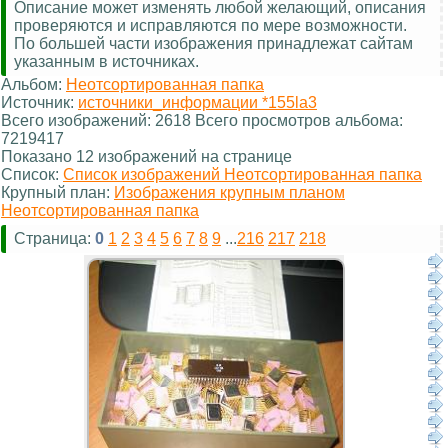
Описание может изменять любой желающий, описания
проверяются и исправляются по мере возможности.
По большей части изображения принадлежат сайтам
указанным в источниках.
Альбом:
Неотсортированная папка
Источник:
источники_информации *155la3
Всего изображений: 2618 Всего просмотров альбома:
7219417
Показано 12 изображений на странице
Список:
Список изображений Неотсортированная папка
Крупный план:
Изображения крупным планом
Неотсортированная папка
Страница:
0
1
2
3
4
5
6
7
8
9
...
216
217
218