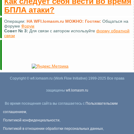
Как следует себя вести во время
БПЛА атаки?
Операции:
НА WFI.lomasm.ru МОЖНО:
Гостям:
Общаться на
форуме
Форум
Совет №
3:
Для связи с автором используйте
форму обратной
связи
Copyright © wfi.lomasm.ru (Work Flow Initiative) 1999-2025 Все права
защищены
wfi.lomasm.ru
Во время посещения сайта вы соглашаетесь с
Пользовательским
соглашением
,
Политикой конфиденциальности
,
Политикой в отношении обработки персональных данных
,