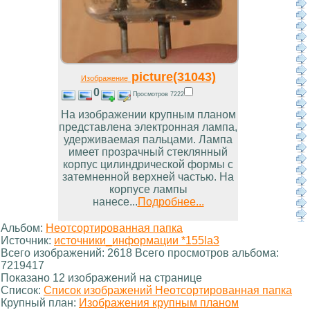
picture(31043)
Изображение
0
Просмотров 7222
На изображении крупным планом
представлена электронная лампа,
удерживаемая пальцами. Лампа
имеет прозрачный стеклянный
корпус цилиндрической формы с
затемненной верхней частью. На
корпусе лампы
нанесе...
Подробнее...
Альбом:
Неотсортированная папка
Источник:
источники_информации *155la3
Всего изображений: 2618 Всего просмотров альбома:
7219417
Показано 12 изображений на странице
Список:
Список изображений Неотсортированная папка
Крупный план:
Изображения крупным планом