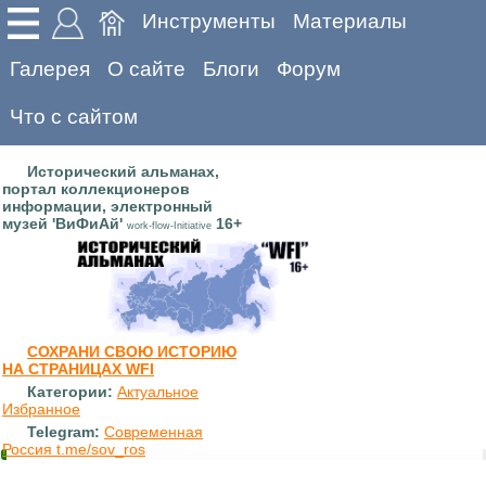
Инструменты
Материалы
Галерея
О сайте
Блоги
Форум
Что с сайтом
Исторический альманах,
портал коллекционеров
информации, электронный
музей 'ВиФиАй'
16+
work-flow-Initiative
СОХРАНИ СВОЮ ИСТОРИЮ
НА СТРАНИЦАХ WFI
Категории:
Актуальное
Избранное
Telegram:
Современная
Россия t.me/sov_ros