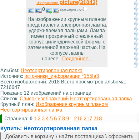
picture(31043)
Изображение
0
Просмотров 7222
На изображении крупным планом
представлена электронная лампа,
удерживаемая пальцами. Лампа
имеет прозрачный стеклянный
корпус цилиндрической формы с
затемненной верхней частью. На
корпусе лампы
нанесе...
Подробнее...
Альбом:
Неотсортированная папка
Источник:
источники_информации *155la3
Всего изображений: 2618 Всего просмотров альбома:
7216647
Показано 12 изображений на странице
Список:
Список изображений Неотсортированная папка
Крупный план:
Изображения крупным планом
Неотсортированная папка
Страница:
0
1
2
3
4
5
6
7
8
9
...
216
217
218
Купить:
Неотсортированная папка