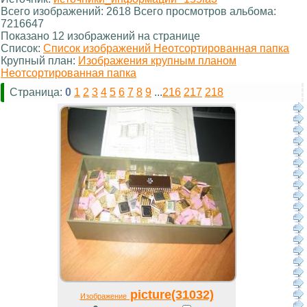
Всего изображений: 2618 Всего просмотров альбома:
7216647
Показано 12 изображений на странице
Список:
Список изображений Неотсортированная папка
Крупный план:
Изображения крупным планом
Неотсортированная папка
Страница:
0
1
2
3
4
5
6
7
8
9
...
216
217
218
picture(31032)
Изображение