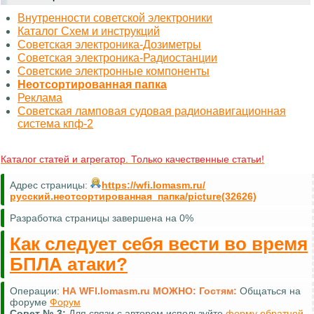
Внутренности советской электроники
Каталог Схем и инструкций
Советская электроника-Дозиметры
Советская электроника-Радиостанции
Советские электронные компоненты
Неотсортированная папка
Реклама
Советская ламповая судовая радионавигационная
система кпф-2
Каталог статей и агрегатор. Только качественные статьи!
Адрес страницы:
https://wfi.lomasm.ru/
русский.неотсортированная_папка/picture(32626)
Разработка страницы завершена на 0%
Как следует себя вести во время
БПЛА атаки?
Операции:
НА WFI.lomasm.ru МОЖНО:
Гостям:
Общаться на
форуме
Форум
Совет №
3:
Для связи с автором используйте
форму обратной