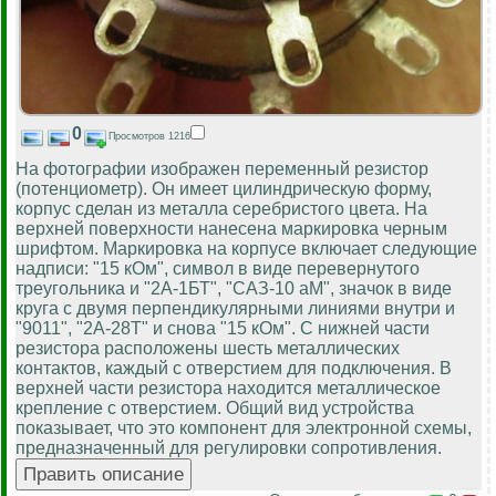
0
Просмотров 1216
На фотографии изображен переменный резистор
(потенциометр). Он имеет цилиндрическую форму,
корпус сделан из металла серебристого цвета. На
верхней поверхности нанесена маркировка черным
шрифтом. Маркировка на корпусе включает следующие
надписи: "15 кОм", символ в виде перевернутого
треугольника и "2А-1БТ", "САЗ-10 аМ", значок в виде
круга с двумя перпендикулярными линиями внутри и
"9011", "2А-28Т" и снова "15 кОм". С нижней части
резистора расположены шесть металлических
контактов, каждый с отверстием для подключения. В
верхней части резистора находится металлическое
крепление с отверстием. Общий вид устройства
показывает, что это компонент для электронной схемы,
предназначенный для регулировки сопротивления.