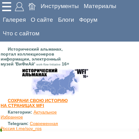
Инструменты
Материалы
Галерея
О сайте
Блоги
Форум
Что с сайтом
Исторический альманах,
портал коллекционеров
информации, электронный
музей 'ВиФиАй'
16+
work-flow-Initiative
СОХРАНИ СВОЮ ИСТОРИЮ
НА СТРАНИЦАХ WFI
Категории:
Актуальное
Избранное
Telegram:
Современная
Россия t.me/sov_ros