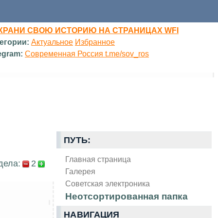
ХРАНИ СВОЮ ИСТОРИЮ НА СТРАНИЦАХ WFI
егории:
Актуальное
Избранное
egram:
Современная Россия t.me/sov_ros
ПУТЬ:
Главная страница
дела:
2
Галерея
Советская электроника
Неотсортированная папка
НАВИГАЦИЯ