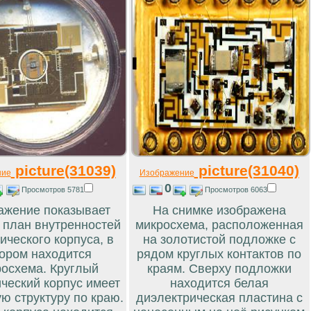
picture(31039)
picture(31040)
ние
Изображение
0
Просмотров 5781
Просмотров 6063
ажение показывает
На снимке изображена
 план внутренностей
микросхема, расположенная
ического корпуса, в
на золотистой подложке с
ором находится
рядом круглых контактов по
осхема. Круглый
краям. Сверху подложки
ческий корпус имеет
находится белая
ю структуру по краю.
диэлектрическая пластина с