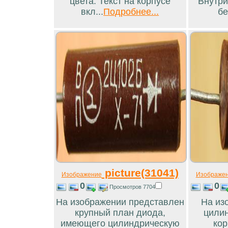
цвета. Текст на корпусе
Внутри
вкл...
Подробнее...
бе
picture(31041)
Изображение
Изображе
0
0
Просмотров 7704
На изображении представлен
На из
крупный план диода,
цилин
имеющего цилиндрическую
кор