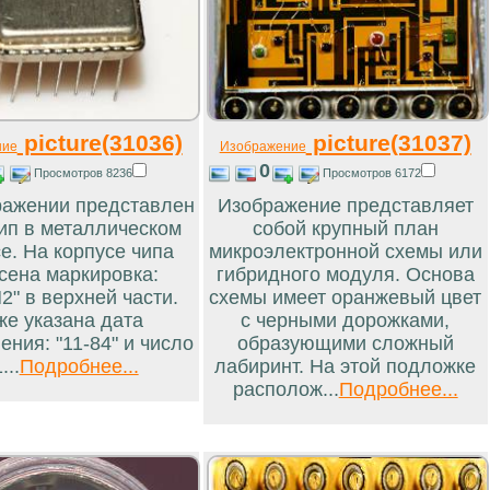
picture(31036)
picture(31037)
ние
Изображение
0
Просмотров 8236
Просмотров 6172
ражении представлен
Изображение представляет
ип в металлическом
собой крупный план
е. На корпусе чипа
микроэлектронной схемы или
сена маркировка:
гибридного модуля. Основа
2" в верхней части.
схемы имеет оранжевый цвет
же указана дата
с черными дорожками,
ения: "11-84" и число
образующими сложный
...
Подробнее...
лабиринт. На этой подложке
располож...
Подробнее...