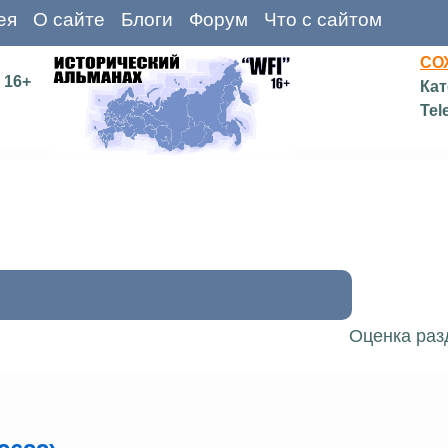
ея
О сайте
Блоги
Форум
Что с сайтом
СО
16+
Кат
Tel
Оценка раз