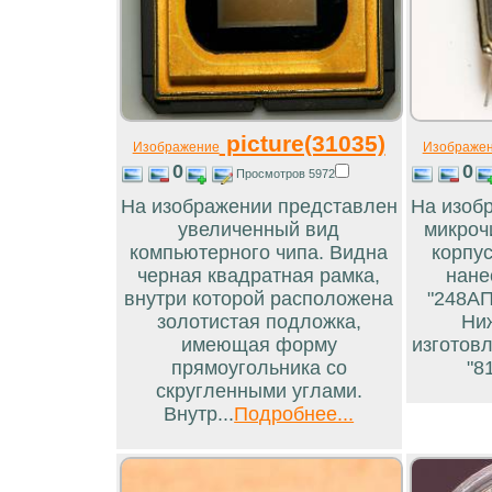
picture(31035)
Изображение
Изображе
0
0
Просмотров 5972
На изображении представлен
На изоб
увеличенный вид
микроч
компьютерного чипа. Видна
корпус
черная квадратная рамка,
нане
внутри которой расположена
"248АП
золотистая подложка,
Ни
имеющая форму
изготовл
прямоугольника со
"81
скругленными углами.
Внутр...
Подробнее...