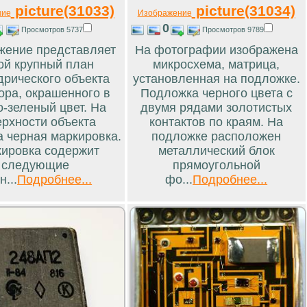
picture(31033)
picture(31034)
ние
Изображение
0
Просмотров 5737
Просмотров 9789
жение представляет
На фотографии изображена
ой крупный план
микросхема, матрица,
рического объекта
установленная на подложке.
ора, окрашенного в
Подложка черного цвета с
о-зеленый цвет. На
двумя рядами золотистых
ерхности объекта
контактов по краям. На
а черная маркировка.
подложке расположен
ировка содержит
металлический блок
следующие
прямоугольной
н...
Подробнее...
фо...
Подробнее...