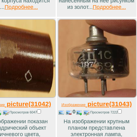
 корпуса находится
нанесенным на неё рисунком
...
Подробнее...
из золот...
Подробнее...
picture(31042)
picture(31043)
ние
Изображение
0
Просмотров 6047
Просмотров 7222
ображении показан
На изображении крупным
дрический объект
планом представлена
ичневого цвета,
электронная лампа,