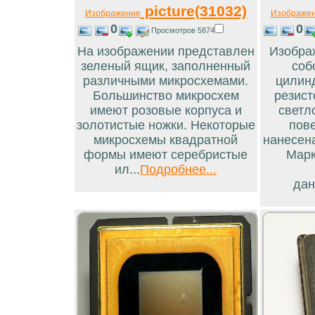
picture(31032)
Изображение
Изображе
0
0
Просмотров 5874
На изображении представлен
Изобра
зеленый ящик, заполненный
соб
различными микросхемами.
цилинд
Большинство микросхем
резист
имеют розовые корпуса и
светл
золотистые ножки. Некоторые
пов
микросхемы квадратной
нанесен
формы имеют серебристые
Марк
ил...
Подробнее...
дан