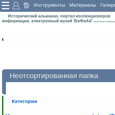
Инструменты
Материалы
Галер
Исторический альманах, портал коллекционеров
информации, электронный музей 'ВиФиАй'
work-flow-Initiative
Неотсортированная папка
Категории