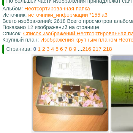
По большей части изображения принадлежат сайт
Альбом:
Неотсортированная папка
Источник:
источники_информации *155la3
Всего изображений: 2618 Всего просмотров альбом
Показано 12 изображений на странице
Список:
Список изображений Неотсортированная п
Крупный план:
Изображения крупным планом Неотс
Страница:
0
1
2
3
4
5
6
7
8
9
...
216
217
218