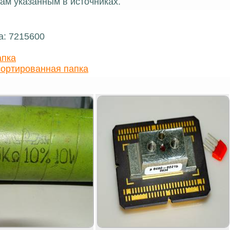
ам указанным в источниках.
а: 7215600
апка
ортированная папка