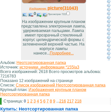
picture(31043)
Изображение
0
Просмотров 7222
На изображении крупным планом
представлена электронная лампа,
удерживаемая пальцами. Лампа
имеет прозрачный стеклянный
корпус цилиндрической формы с
затемненной верхней частью. На
корпусе лампы
нанесе...
Подробнее...
Альбом:
Неотсортированная папка
Источник:
источники_информации *155la3
Всего изображений: 2618 Всего просмотров альбома:
7216783
Показано 12 изображений на странице
Список:
Список изображений Неотсортированная папка
Крупный план:
Изображения крупным планом
Неотсортированная папка
Страница:
0
1
2
3
4
5
6
7
8
9
...
216
217
218
Купить:
Неотсортированная папка