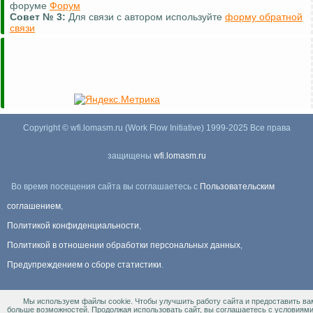
описание изображений (почти везде)
Совет №
4:
Вы можете добавлять свои материалы в разделе
пользовательское
Copyright © wfi.lomasm.ru (Work Flow Initiative) 1999-2025 Все права
защищены
wfi.lomasm.ru
Во время посещения сайта вы соглашаетесь с
Пользовательским
соглашением
,
Политикой конфиденциальности
,
Политикой в отношении обработки персональных данных
,
Предупреждением о сборе статистики
.
Мы используем файлы cookie. Чтобы улучшить работу сайта и предоставить ва
Информация Для правообладателей
.
больше возможностей. Продолжая использовать сайт, вы соглашаетесь с условиям