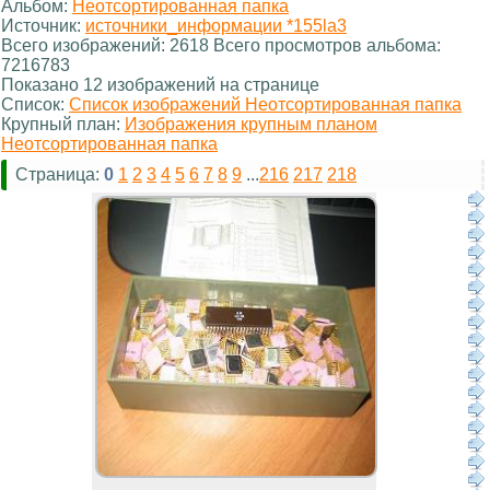
Альбом:
Неотсортированная папка
Источник:
источники_информации *155la3
Всего изображений: 2618 Всего просмотров альбома:
7216783
Показано 12 изображений на странице
Список:
Список изображений Неотсортированная папка
Крупный план:
Изображения крупным планом
Неотсортированная папка
Страница:
0
1
2
3
4
5
6
7
8
9
...
216
217
218