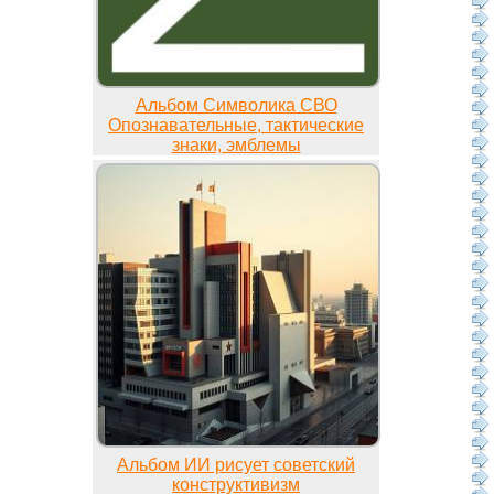
Альбом Символика СВО
Опознавательные, тактические
знаки, эмблемы
Альбом ИИ рисует советский
конструктивизм