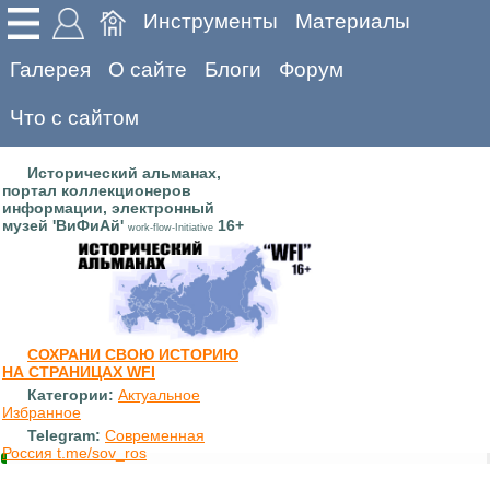
Инструменты
Материалы
Галерея
О сайте
Блоги
Форум
Что с сайтом
Исторический альманах,
портал коллекционеров
информации, электронный
музей 'ВиФиАй'
16+
work-flow-Initiative
СОХРАНИ СВОЮ ИСТОРИЮ
НА СТРАНИЦАХ WFI
Категории:
Актуальное
Избранное
Telegram:
Современная
Россия t.me/sov_ros