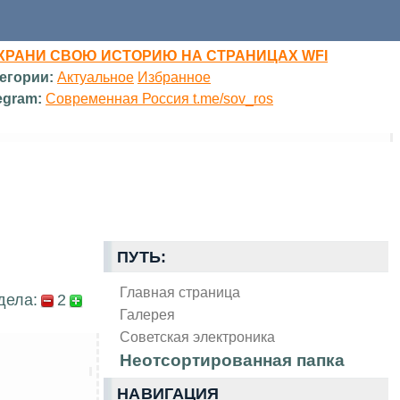
ХРАНИ СВОЮ ИСТОРИЮ НА СТРАНИЦАХ WFI
егории:
Актуальное
Избранное
egram:
Современная Россия t.me/sov_ros
ПУТЬ:
Главная страница
дела:
2
Галерея
Советская электроника
Неотсортированная папка
НАВИГАЦИЯ