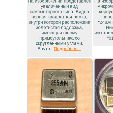
На изображении представлен
На изоб
увеличенный вид
микроч
компьютерного чипа. Видна
корпус
черная квадратная рамка,
нане
внутри которой расположена
"248АП
золотистая подложка,
Ни
имеющая форму
изготовл
прямоугольника со
"81
скругленными углами.
Внутр...
Подробнее...