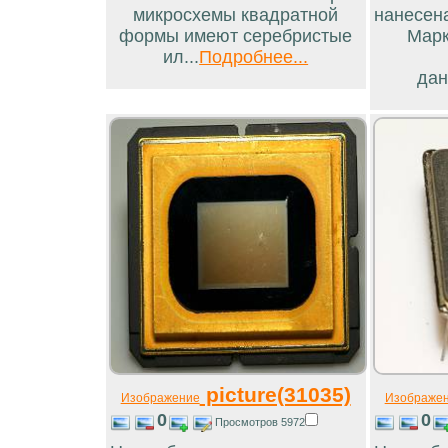
микросхемы квадратной
нанесен
формы имеют серебристые
Марк
ил...
Подробнее...
дан
picture(31035)
Изображение
Изображе
0
0
Просмотров 5972