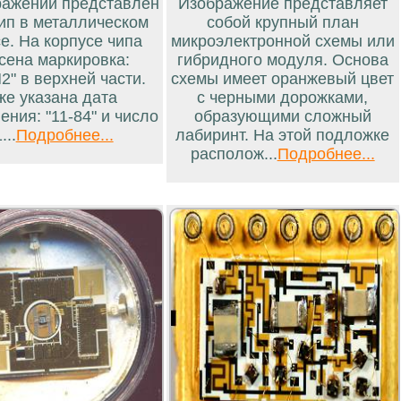
ражении представлен
Изображение представляет
ип в металлическом
собой крупный план
е. На корпусе чипа
микроэлектронной схемы или
сена маркировка:
гибридного модуля. Основа
2" в верхней части.
схемы имеет оранжевый цвет
же указана дата
с черными дорожками,
ения: "11-84" и число
образующими сложный
...
Подробнее...
лабиринт. На этой подложке
располож...
Подробнее...