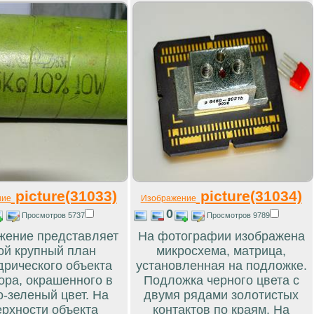
picture(31033)
picture(31034)
ние
Изображение
0
Просмотров 5737
Просмотров 9789
жение представляет
На фотографии изображена
ой крупный план
микросхема, матрица,
рического объекта
установленная на подложке.
ора, окрашенного в
Подложка черного цвета с
о-зеленый цвет. На
двумя рядами золотистых
ерхности объекта
контактов по краям. На