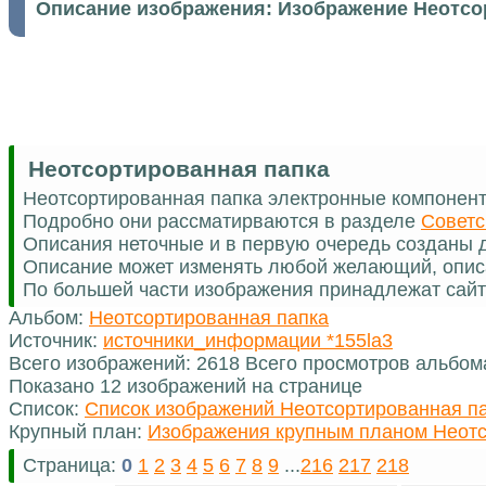
Описание изображения:
Изображение Неотсо
Неотсортированная папка
Неотсортированная папка электронные компонен
Подробно они рассматирваются в разделе
Советс
Описания неточные и в первую очередь созданы д
Описание может изменять любой желающий, опис
По большей части изображения принадлежат сайт
Альбом:
Неотсортированная папка
Источник:
источники_информации *155la3
Всего изображений: 2618 Всего просмотров альбом
Показано 12 изображений на странице
Список:
Список изображений Неотсортированная п
Крупный план:
Изображения крупным планом Неотс
Страница:
0
1
2
3
4
5
6
7
8
9
...
216
217
218