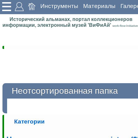
Инструменты
Материалы
Галер
Исторический альманах, портал коллекционеров
информации, электронный музей 'ВиФиАй'
work-flow-Initiative
Неотсортированная папка
Категории