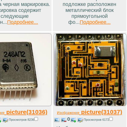
а черная маркировка.
подложке расположен
ировка содержит
металлический блок
следующие
прямоугольной
н...
Подробнее...
фо...
Подробнее...
picture(31036)
picture(31037)
ние
Изображение
0
Просмотров 8236
Просмотров 6172