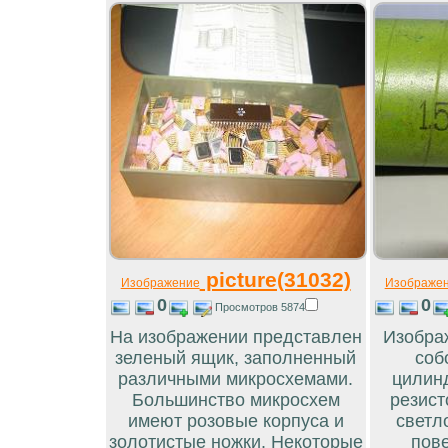
picture(31032)
Изображение
Изображе
0
0
Просмотров 5874
На изображении представлен
Изобра
зеленый ящик, заполненный
соб
различными микросхемами.
цилинд
Большинство микросхем
резист
имеют розовые корпуса и
светл
золотистые ножки. Некоторые
пов