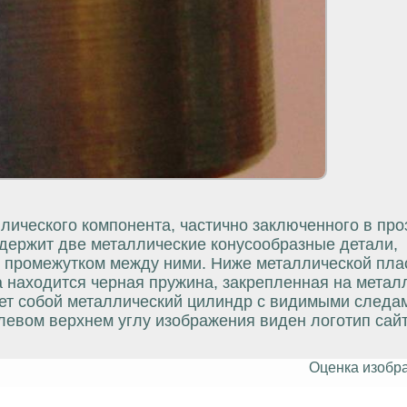
лического компонента, частично заключенного в пр
одержит две металлические конусообразные детали,
 промежутком между ними. Ниже металлической пла
а находится черная пружина, закрепленная на метал
яет собой металлический цилиндр с видимыми следам
левом верхнем углу изображения виден логотип сай
Оценка изобр