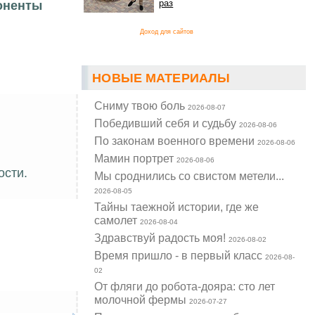
раз
оненты
Доход для сайтов
НОВЫЕ МАТЕРИАЛЫ
Cниму твою боль
2026-08-07
Победивший себя и судьбу
2026-08-06
По законам военного времени
2026-08-06
Мамин портрет
2026-08-06
ости.
Мы сроднились со свистом метели...
2026-08-05
Тайны таежной истории, где же
самолет
2026-08-04
Здравствуй радость моя!
2026-08-02
Время пришло - в первый класс
2026-08-
02
От фляги до робота-дояра: сто лет
молочной фермы
2026-07-27