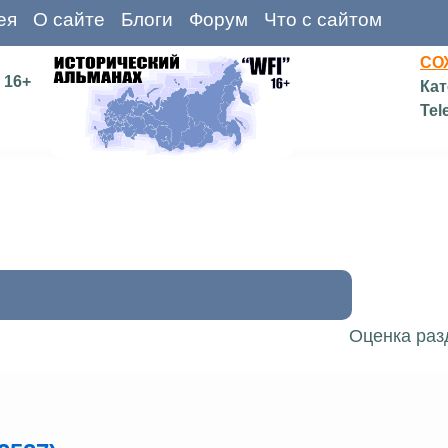
ея
О сайте
Блоги
Форум
Что с сайтом
СО
16+
Кат
Tel
Оценка раз