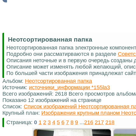
Неотсортированная папка
Неотсортированная папка электронные компонен
Подробно они рассматирваются в разделе
Советс
Описания неточные и в первую очередь созданы д
Описание может изменять любой желающий, опис
По большей части изображения принадлежат сайт
Альбом:
Неотсортированная папка
Источник:
источники_информации *155la3
Всего изображений: 2618 Всего просмотров альбом
Показано 12 изображений на странице
Список:
Список изображений Неотсортированная п
Крупный план:
Изображения крупным планом Неотс
Страница:
0
1
2
3
4
5
6
7
8
9
...
216
217
218