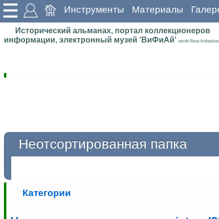
Инструменты
Материалы
Галер
Исторический альманах, портал коллекционеров
информации, электронный музей 'ВиФиАй'
work-flow-Initiative
Неотсортированная папка
Категории