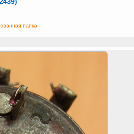
2439)
ованная папка