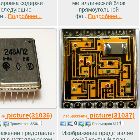
ировка содержит
металлический блок
следующие
прямоугольной
н...
Подробнее...
фо...
Подробнее...
picture(31036)
picture(31037)
ние
Изображение
0
Просмотров 8236
Просмотров 6172
ражении представлен
Изображение представляет
ип в металлическом
собой крупный план