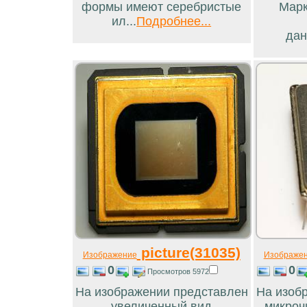
формы имеют серебристые
Марк
ил...
Подробнее...
дан
picture(31035)
Изображение
Изображе
0
0
Просмотров 5972
На изображении представлен
На изоб
увеличенный вид
микроч