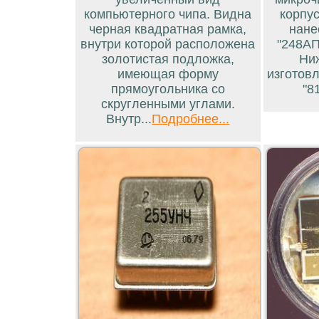
компьютерного чипа. Видна
корпус
черная квадратная рамка,
нане
внутри которой расположена
"248АП
золотистая подложка,
Ни
имеющая форму
изготовл
прямоугольника со
"81
скругленными углами.
Внутр...
Подробнее...