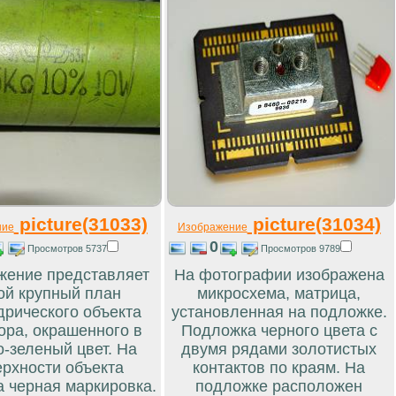
picture(31033)
picture(31034)
ние
Изображение
0
Просмотров 5737
Просмотров 9789
жение представляет
На фотографии изображена
ой крупный план
микросхема, матрица,
рического объекта
установленная на подложке.
ора, окрашенного в
Подложка черного цвета с
о-зеленый цвет. На
двумя рядами золотистых
ерхности объекта
контактов по краям. На
а черная маркировка.
подложке расположен