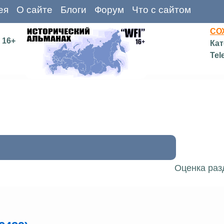
ея
О сайте
Блоги
Форум
Что с сайтом
СО
16+
Кат
Tel
Оценка раз