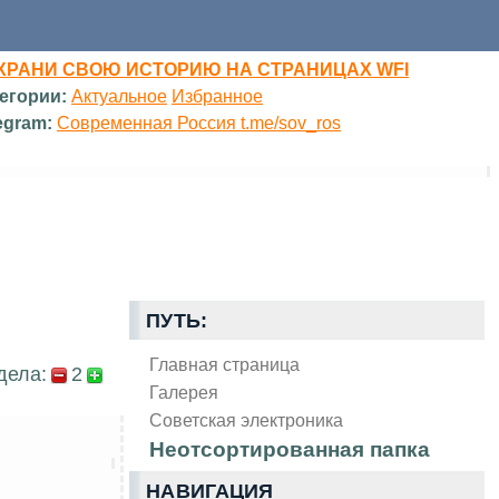
ХРАНИ СВОЮ ИСТОРИЮ НА СТРАНИЦАХ WFI
егории:
Актуальное
Избранное
egram:
Современная Россия t.me/sov_ros
ПУТЬ:
Главная страница
дела:
2
Галерея
Советская электроника
Неотсортированная папка
НАВИГАЦИЯ