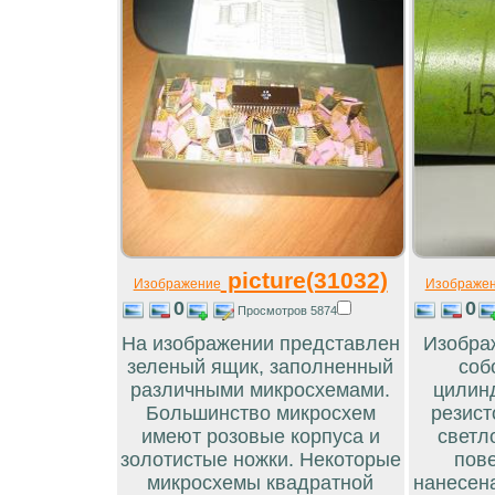
picture(31032)
Изображение
Изображе
0
0
Просмотров 5874
На изображении представлен
Изобра
зеленый ящик, заполненный
соб
различными микросхемами.
цилинд
Большинство микросхем
резист
имеют розовые корпуса и
светл
золотистые ножки. Некоторые
пов
микросхемы квадратной
нанесен