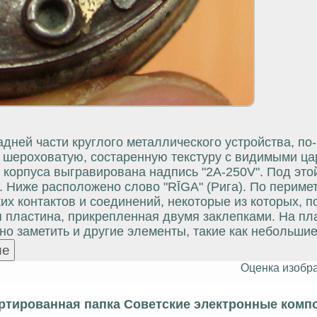
дней части круглого металлического устройства, по
т шероховатую, состаренную текстуру с видимыми ц
 корпуса выгравирована надпись "2A-250V". Под это
. Ниже расположено слово "RĪGA" (Рига). По периме
х контактов и соединений, некоторые из которых, п
 пластина, прикрепленная двумя заклепками. На пл
но заметить и другие элементы, такие как небольши
Оценка изобр
ртированная папка Советские электронные комп