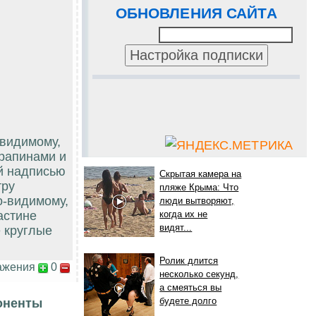
ОБНОВЛЕНИЯ САЙТА
-видимому,
арапинами и
й надписью
Скрытая камера на
тру
пляже Крыма: Что
о-видимому,
люди вытворяют,
астине
когда их не
видят...
е круглые
Ролик длится
ажения
0
несколько секунд,
а смеяться вы
будете долго
оненты