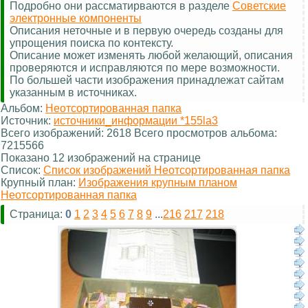
Подробно они рассматирваются в разделе
Советские
электронные компоненты
Описания неточные и в первую очередь созданы для
упрощения поиска по контексту.
Описание может изменять любой желающий, описания
проверяются и исправляются по мере возможности.
По большей части изображения принадлежат сайтам
указанным в источниках.
Альбом:
Неотсортированная папка
Источник:
источники_информации *155la3
Всего изображений: 2618 Всего просмотров альбома:
7215566
Показано 12 изображений на странице
Список:
Список изображений Неотсортированная папка
Крупный план:
Изображения крупным планом
Неотсортированная папка
Страница:
0
1
2
3
4
5
6
7
8
9
...
216
217
218