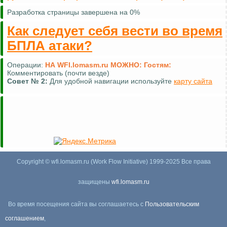
Разработка страницы завершена на 0%
Как следует себя вести во время
БПЛА атаки?
Операции:
НА WFI.lomasm.ru МОЖНО:
Гостям:
Комментировать (почти везде)
Совет №
2:
Для удобной навигации используйте
карту сайта
Copyright © wfi.lomasm.ru (Work Flow Initiative) 1999-2025 Все права
защищены
wfi.lomasm.ru
Во время посещения сайта вы соглашаетесь с
Пользовательским
соглашением
,