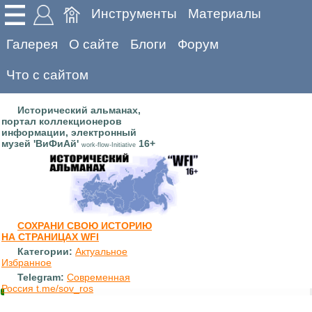
Инструменты
Материалы
Галерея
О сайте
Блоги
Форум
Что с сайтом
Исторический альманах,
портал коллекционеров
информации, электронный
музей 'ВиФиАй'
16+
work-flow-Initiative
СОХРАНИ СВОЮ ИСТОРИЮ
НА СТРАНИЦАХ WFI
Категории:
Актуальное
Избранное
Telegram:
Современная
Россия t.me/sov_ros