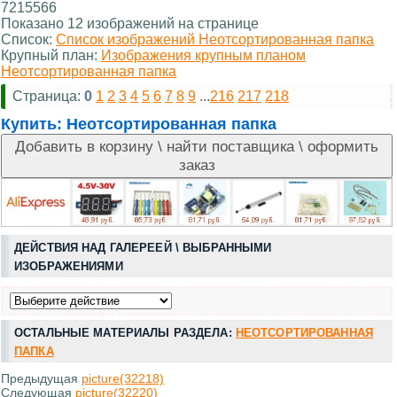
7215566
Показано 12 изображений на странице
Список:
Список изображений Неотсортированная папка
Крупный план:
Изображения крупным планом
Неотсортированная папка
Страница:
0
1
2
3
4
5
6
7
8
9
...
216
217
218
Купить:
Неотсортированная папка
ДЕЙСТВИЯ НАД ГАЛЕРЕЕЙ \ ВЫБРАННЫМИ
ИЗОБРАЖЕНИЯМИ
ОСТАЛЬНЫЕ МАТЕРИАЛЫ РАЗДЕЛА:
НЕОТСОРТИРОВАННАЯ
ПАПКА
Предыдущая
picture(32218)
Следующая
picture(32220)