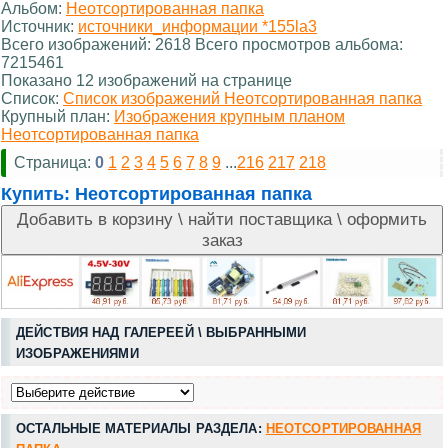
Альбом:
Неотсортированная папка
Источник:
источники_информации *155la3
Всего изображений: 2618 Всего просмотров альбома:
7215461
Показано 12 изображений на странице
Список:
Список изображений Неотсортированная папка
Крупный план:
Изображения крупным планом
Неотсортированная папка
Страница:
0
1
2
3
4
5
6
7
8
9
...
216
217
218
Купить:
Неотсортированная папка
ДЕЙСТВИЯ НАД ГАЛЕРЕЕЙ \ ВЫБРАННЫМИ
ИЗОБРАЖЕНИЯМИ
ОСТАЛЬНЫЕ МАТЕРИАЛЫ РАЗДЕЛА:
НЕОТСОРТИРОВАННАЯ