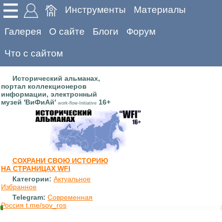
Инструменты
Материалы
Галерея
О сайте
Блоги
Форум
Что с сайтом
Исторический альманах,
портал коллекционеров
информации, электронный
музей 'ВиФиАй'
16+
work-flow-Initiative
СОХРАНИ СВОЮ ИСТОРИЮ
НА СТРАНИЦАХ WFI
Категории:
Актуальное
Избранное
Telegram:
Современная
Россия t.me/sov_ros