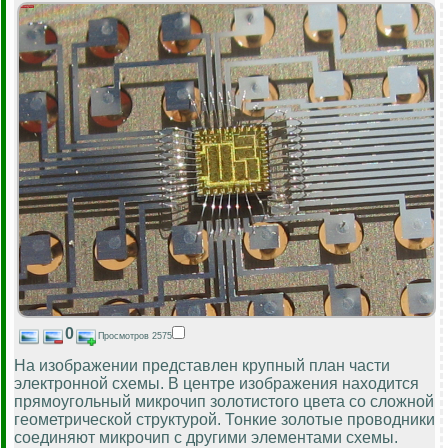
0
Просмотров 2575
На изображении представлен крупный план части
электронной схемы. В центре изображения находится
прямоугольный микрочип золотистого цвета со сложной
геометрической структурой. Тонкие золотые проводники
соединяют микрочип с другими элементами схемы.