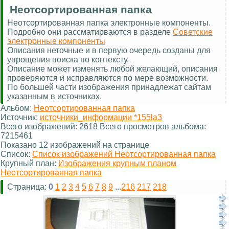
Неотсортированная папка
Неотсортированная папка электронные компоненты.
Подробно они рассматирваются в разделе
Советские
электронные компоненты
Описания неточные и в первую очередь созданы для
упрощения поиска по контексту.
Описание может изменять любой желающий, описания
проверяются и исправляются по мере возможности.
По большей части изображения принадлежат сайтам
указанным в источниках.
Альбом:
Неотсортированная папка
Источник:
источники_информации *155la3
Всего изображений: 2618 Всего просмотров альбома:
7215461
Показано 12 изображений на странице
Список:
Список изображений Неотсортированная папка
Крупный план:
Изображения крупным планом
Неотсортированная папка
Страница:
0
1
2
3
4
5
6
7
8
9
...
216
217
218