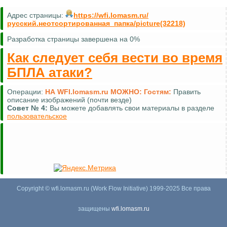
Адрес страницы:
https://wfi.lomasm.ru/
русский.неотсортированная_папка/picture(32218)
Разработка страницы завершена на 0%
Как следует себя вести во время
БПЛА атаки?
Операции:
НА WFI.lomasm.ru МОЖНО:
Гостям:
Править
описание изображений (почти везде)
Совет №
4:
Вы можете добавлять свои материалы в разделе
пользовательское
Copyright © wfi.lomasm.ru (Work Flow Initiative) 1999-2025 Все права
защищены
wfi.lomasm.ru