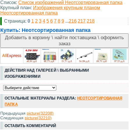
Список:
Список изображений Неотсортированная папка
Крупный план:
Изображения крупным планом
Неотсортированная папка
Страница:
0
1
2
3
4
5
6
7
8
9
...
216
217
218
Купить:
Неотсортированная папка
ДЕЙСТВИЯ НАД ГАЛЕРЕЕЙ \ ВЫБРАННЫМИ
ИЗОБРАЖЕНИЯМИ
ОСТАЛЬНЫЕ МАТЕРИАЛЫ РАЗДЕЛА:
НЕОТСОРТИРОВАННАЯ
ПАПКА
Предыдущая
picture(32208)
Следующая
picture(32210)
ОСТАВИТЬ КОММЕНТАРИЙ