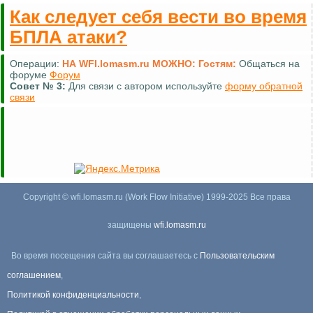
Как следует себя вести во время
БПЛА атаки?
Операции:
НА WFI.lomasm.ru МОЖНО:
Гостям:
Общаться на
форуме
Форум
Совет №
3:
Для связи с автором используйте
форму обратной
связи
Copyright © wfi.lomasm.ru (Work Flow Initiative) 1999-2025 Все права
защищены
wfi.lomasm.ru
Во время посещения сайта вы соглашаетесь с
Пользовательским
соглашением
,
Политикой конфиденциальности
,