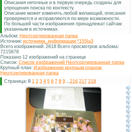
Описания неточные и в первую очередь созданы для
упрощения поиска по контексту.
Описание может изменять любой желающий, описания
проверяются и исправляются по мере возможности.
По большей части изображения принадлежат сайтам
указанным в источниках.
Альбом:
Неотсортированная папка
Источник:
источники_информации *155la3
Всего изображений: 2618 Всего просмотров альбома:
7215878
Показано 12 изображений на странице
Список:
Список изображений Неотсортированная папка
Крупный план:
Изображения крупным планом
Неотсортированная папка
Страница:
0
1
2
3
4
5
6
7
8
9
...
216
217
218