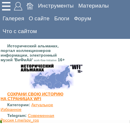
Инструменты
Материалы
Галерея
О сайте
Блоги
Форум
Что с сайтом
Исторический альманах,
портал коллекционеров
информации, электронный
музей 'ВиФиАй'
16+
work-flow-Initiative
СОХРАНИ СВОЮ ИСТОРИЮ
НА СТРАНИЦАХ WFI
Категории:
Актуальное
Избранное
Telegram:
Современная
Россия t.me/sov_ros