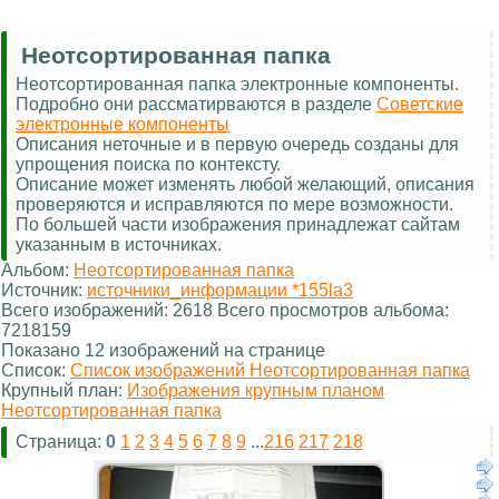
Неотсортированная папка
Неотсортированная папка электронные компоненты.
Подробно они рассматирваются в разделе
Советские
электронные компоненты
Описания неточные и в первую очередь созданы для
упрощения поиска по контексту.
Описание может изменять любой желающий, описания
проверяются и исправляются по мере возможности.
По большей части изображения принадлежат сайтам
указанным в источниках.
Альбом:
Неотсортированная папка
Источник:
источники_информации *155la3
Всего изображений: 2618 Всего просмотров альбома:
7218159
Показано 12 изображений на странице
Список:
Список изображений Неотсортированная папка
Крупный план:
Изображения крупным планом
Неотсортированная папка
Страница:
0
1
2
3
4
5
6
7
8
9
...
216
217
218