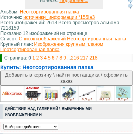
нанесе...
Подробнее...
Альбом:
Неотсортированная папка
Источник:
источники_информации *155la3
Всего изображений: 2618 Всего просмотров альбома:
7218159
Показано 12 изображений на странице
Список:
Список изображений Неотсортированная папка
Крупный план:
Изображения крупным планом
Неотсортированная папка
Страница:
0
1
2
3
4
5
6
7
8
9
...
216
217
218
Купить:
Неотсортированная папка
ДЕЙСТВИЯ НАД ГАЛЕРЕЕЙ \ ВЫБРАННЫМИ
ИЗОБРАЖЕНИЯМИ