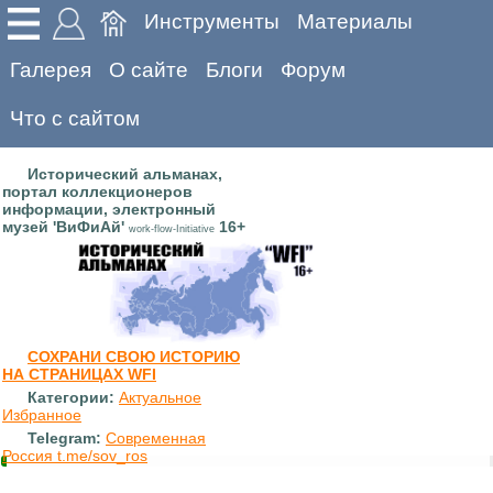
Инструменты
Материалы
Галерея
О сайте
Блоги
Форум
Что с сайтом
Исторический альманах,
портал коллекционеров
информации, электронный
музей 'ВиФиАй'
16+
work-flow-Initiative
СОХРАНИ СВОЮ ИСТОРИЮ
НА СТРАНИЦАХ WFI
Категории:
Актуальное
Избранное
Telegram:
Современная
Россия t.me/sov_ros