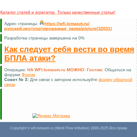
Каталог статей и агрегатор. Только качественные статьи!
Адрес страницы:
https://wfi.lomasm.ru/
русский.неотсортированная_папка/picture(32031)
Разработка страницы завершена на 0%
Как следует себя вести во время
БПЛА атаки?
Операции:
НА WFI.lomasm.ru МОЖНО:
Гостям:
Общаться на
форуме
Форум
Совет №
3:
Для связи с автором используйте
форму обратной
связи
Copyright © wfi.lomasm.ru (Work Flow Initiative) 1999-2025 Все права