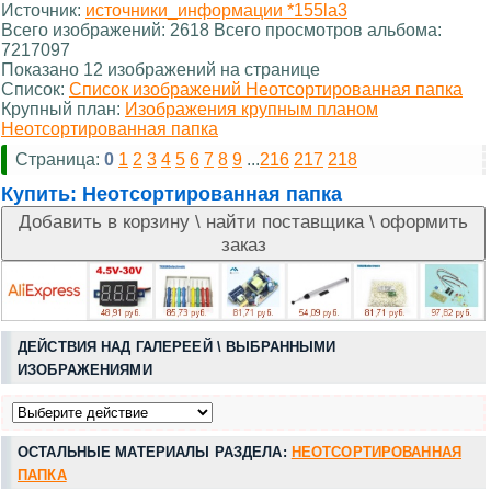
Источник:
источники_информации *155la3
Всего изображений: 2618 Всего просмотров альбома:
7217097
Показано 12 изображений на странице
Список:
Список изображений Неотсортированная папка
Крупный план:
Изображения крупным планом
Неотсортированная папка
Страница:
0
1
2
3
4
5
6
7
8
9
...
216
217
218
Купить:
Неотсортированная папка
ДЕЙСТВИЯ НАД ГАЛЕРЕЕЙ \ ВЫБРАННЫМИ
ИЗОБРАЖЕНИЯМИ
ОСТАЛЬНЫЕ МАТЕРИАЛЫ РАЗДЕЛА:
НЕОТСОРТИРОВАННАЯ
ПАПКА