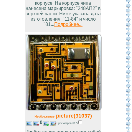
корпусе. На корпусе чипа
нанесена маркировка: "248АП2" в
верхней части. Ниже указана дата
изготовления: "11-84" и число
"81...
Подробнее...
picture(31037)
Изображение
0
Просмотров 6172
Изображение представляет собой