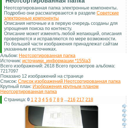
Неотсортированная папка
Неотсортированная папка электронные компоненты.
Подробно они рассматирваются в разделе
Советские
электронные компоненты
Описания неточные и в первую очередь созданы для
упрощения поиска по контексту.
Описание может изменять любой желающий, описания
проверяются и исправляются по мере возможности.
По большей части изображения принадлежат сайтам
указанным в источниках.
Альбом:
Неотсортированная папка
Источник:
источники_информации *155la3
Всего изображений: 2618 Всего просмотров альбома:
7217097
Показано 12 изображений на странице
Список:
Список изображений Неотсортированная папка
Крупный план:
Изображения крупным планом
Неотсортированная папка
Страница:
0
1
2
3
4
5
6
7
8
9
...
216
217
218