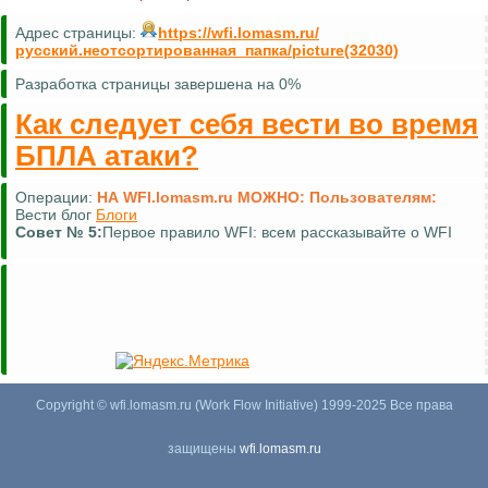
Адрес страницы:
https://wfi.lomasm.ru/
русский.неотсортированная_папка/picture(32030)
Разработка страницы завершена на 0%
Как следует себя вести во время
БПЛА атаки?
Операции:
НА WFI.lomasm.ru МОЖНО:
Пользователям:
Добавлять собственные материалы
Пользовательское
Совет №
6:
Второе правило WFI: всем рассказывайте о WFI :-)
Copyright © wfi.lomasm.ru (Work Flow Initiative) 1999-2025 Все права
защищены
wfi.lomasm.ru