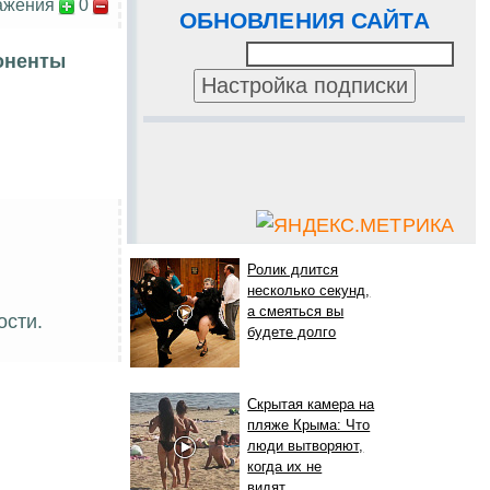
ажения
0
ОБНОВЛЕНИЯ САЙТА
оненты
Ролик длится
несколько секунд,
а смеяться вы
ости.
будете долго
Скрытая камера на
пляже Крыма: Что
люди вытворяют,
когда их не
видят...