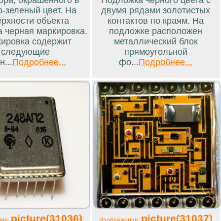
о-зеленый цвет. На
двумя рядами золотистых
ерхности объекта
контактов по краям. На
а черная маркировка.
подложке расположен
ировка содержит
металлический блок
следующие
прямоугольной
н...
Подробнее...
фо...
Подробнее...
picture(31036)
picture(31037)
ние
Изображение