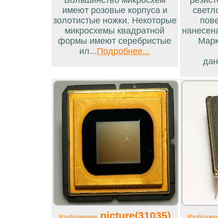
имеют розовые корпуса и
светл
золотистые ножки. Некоторые
пов
микросхемы квадратной
нанесен
формы имеют серебристые
Марк
ил...
Подробнее...
дан
picture(31035)
Изображение
Изображе