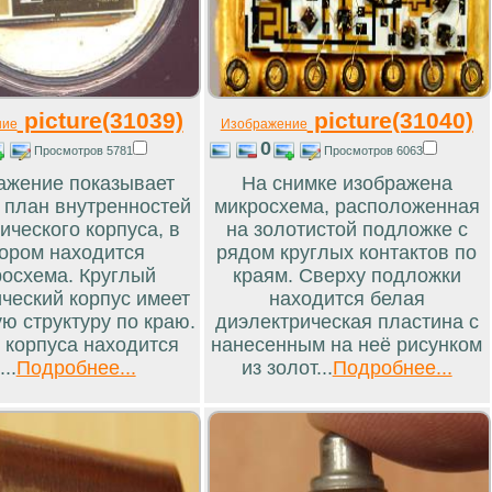
picture(31039)
picture(31040)
ние
Изображение
0
Просмотров 5781
Просмотров 6063
ажение показывает
На снимке изображена
 план внутренностей
микросхема, расположенная
ического корпуса, в
на золотистой подложке с
ором находится
рядом круглых контактов по
осхема. Круглый
краям. Сверху подложки
ческий корпус имеет
находится белая
ю структуру по краю.
диэлектрическая пластина с
 корпуса находится
нанесенным на неё рисунком
...
Подробнее...
из золот...
Подробнее...