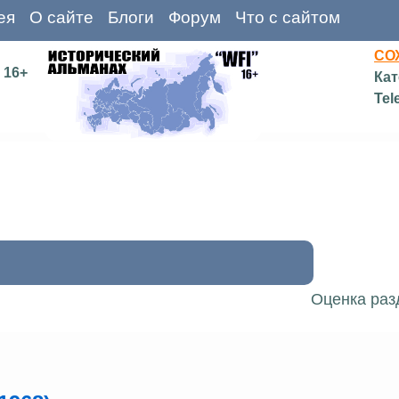
ея
О сайте
Блоги
Форум
Что с сайтом
СО
16+
Кат
Tel
Оценка раз