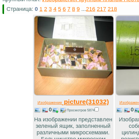
Страница:
0
1
2
3
4
5
6
7
8
9
...
216
217
218
picture(31032)
Изображение
Изображе
0
0
Просмотров 5874
На изображении представлен
Изобра
зеленый ящик, заполненный
соб
различными микросхемами.
цилинд
Большинство микросхем
резист