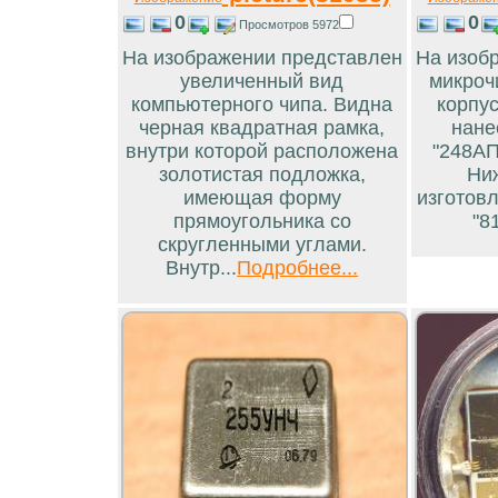
0
0
Просмотров 5972
На изображении представлен
На изоб
увеличенный вид
микроч
компьютерного чипа. Видна
корпус
черная квадратная рамка,
нане
внутри которой расположена
"248АП
золотистая подложка,
Ни
имеющая форму
изготовл
прямоугольника со
"81
скругленными углами.
Внутр...
Подробнее...