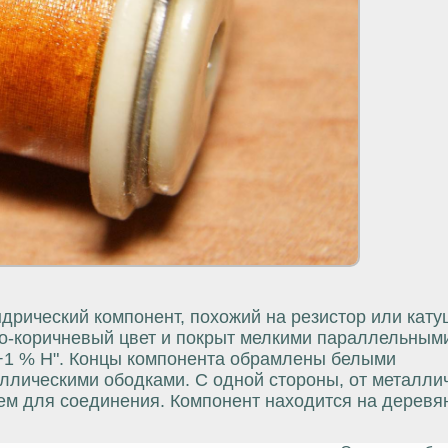
рический компонент, похожий на резистор или кату
во-коричневый цвет и покрыт мелкими параллельным
+1 % H". Концы компонента обрамлены белыми
лическими ободками. С одной стороны, от металли
ием для соединения. Компонент находится на деревя