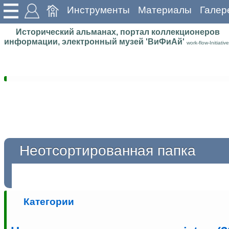
Инструменты
Материалы
Галер
Исторический альманах, портал коллекционеров
информации, электронный музей 'ВиФиАй'
work-flow-Initiative
Неотсортированная папка
Категории