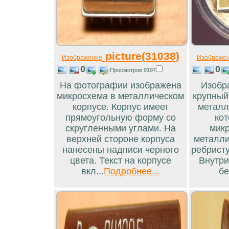
picture(31038)
Изображение
Изображе
0
0
Просмотров 9197
На фотографии изображена
Изобр
микросхема в металлическом
крупный
корпусе. Корпус имеет
металл
прямоугольную форму со
кот
скругленными углами. На
микр
верхней стороне корпуса
металли
нанесены надписи черного
ребристу
цвета. Текст на корпусе
Внутри
вкл...
Подробнее...
бе