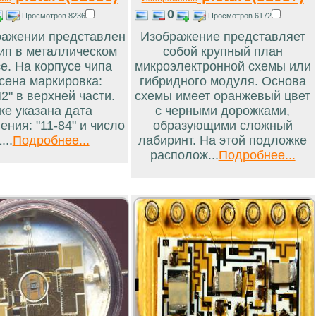
0
Просмотров 8236
Просмотров 6172
ражении представлен
Изображение представляет
ип в металлическом
собой крупный план
е. На корпусе чипа
микроэлектронной схемы или
сена маркировка:
гибридного модуля. Основа
2" в верхней части.
схемы имеет оранжевый цвет
же указана дата
с черными дорожками,
ения: "11-84" и число
образующими сложный
...
Подробнее...
лабиринт. На этой подложке
располож...
Подробнее...