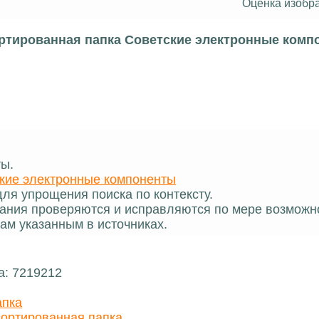
Оценка изобр
ртированная папка Советские электронные комп
ты.
кие электронные компоненты
ля упрощения поиска по контексту.
ания проверяются и исправляются по мере возможн
ам указанным в источниках.
а: 7219212
апка
ортированная папка