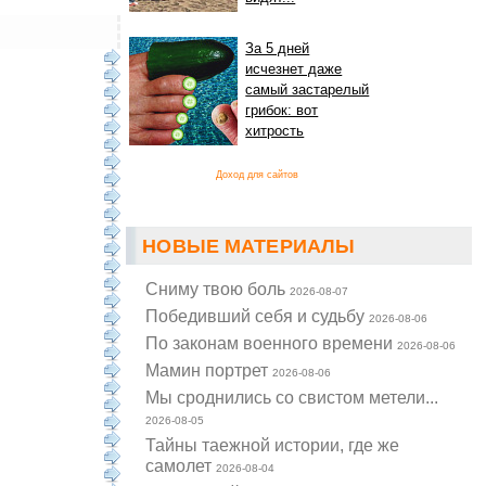
За 5 дней
исчезнет даже
самый застарелый
грибок: вот
хитрость
Доход для сайтов
НОВЫЕ МАТЕРИАЛЫ
Cниму твою боль
2026-08-07
Победивший себя и судьбу
2026-08-06
По законам военного времени
2026-08-06
Мамин портрет
2026-08-06
Мы сроднились со свистом метели...
2026-08-05
Тайны таежной истории, где же
самолет
2026-08-04