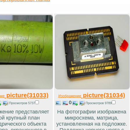
picture(31033)
picture(31034)
ние
Изображение
0
Просмотров 5737
Просмотров 9789
жение представляет
На фотографии изображена
ой крупный план
микросхема, матрица,
рического объекта
установленная на подложке.
ора, окрашенного в
Подложка черного цвета с