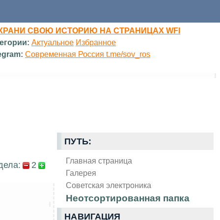
ХРАНИ СВОЮ ИСТОРИЮ НА СТРАНИЦАХ WFI
егории:
Актуальное
Избранное
egram:
Современная Россия t.me/sov_ros
ПУТЬ:
Главная страница
дела:
2
Галерея
Советская электроника
Неотсортированная папка
НАВИГАЦИЯ