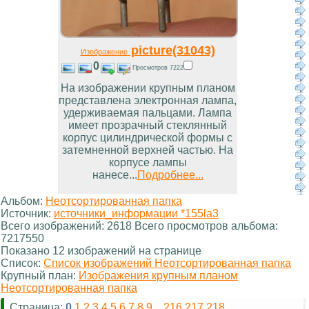
picture(31043)
Изображение
0
Просмотров 7222
На изображении крупным планом
представлена электронная лампа,
удерживаемая пальцами. Лампа
имеет прозрачный стеклянный
корпус цилиндрической формы с
затемненной верхней частью. На
корпусе лампы
нанесе...
Подробнее...
Альбом:
Неотсортированная папка
Источник:
источники_информации *155la3
Всего изображений: 2618 Всего просмотров альбома:
7217550
Показано 12 изображений на странице
Список:
Список изображений Неотсортированная папка
Крупный план:
Изображения крупным планом
Неотсортированная папка
Страница:
0
1
2
3
4
5
6
7
8
9
...
216
217
218