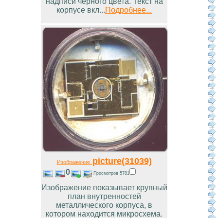
надписи черного цвета. Текст на
корпусе вкл...
Подробнее...
picture(31039)
Изображение
0
Просмотров 5781
Изображение показывает крупный
план внутренностей
металлического корпуса, в
котором находится микросхема.