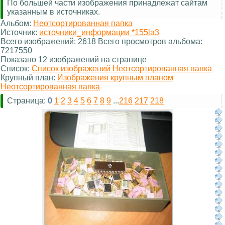
По большей части изображения принадлежат сайтам
указанным в источниках.
Альбом:
Неотсортированная папка
Источник:
источники_информации *155la3
Всего изображений: 2618 Всего просмотров альбома:
7217550
Показано 12 изображений на странице
Список:
Список изображений Неотсортированная папка
Крупный план:
Изображения крупным планом
Неотсортированная папка
Страница:
0
1
2
3
4
5
6
7
8
9
...
216
217
218