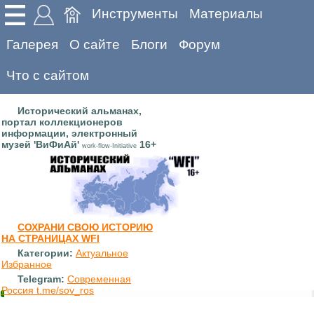
Инструменты
Материалы
Галерея
О сайте
Блоги
Форум
Что с сайтом
Исторический альманах,
портал коллекционеров
информации, электронный
музей 'ВиФиАй'
16+
work-flow-Initiative
СОХРАНИ СВОЮ ИСТОРИЮ
НА СТРАНИЦАХ WFI
Категории:
Актуальное
Избранное
Telegram:
Современная
Россия t.me/sov_ros