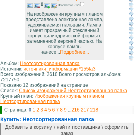
0
Просмотров 7222
На изображении крупным планом
представлена электронная лампа,
удерживаемая пальцами. Лампа
имеет прозрачный стеклянный
корпус цилиндрической формы с
затемненной верхней частью. На
корпусе лампы
нанесе...
Подробнее...
Альбом:
Неотсортированная папка
Источник:
источники_информации *155la3
Всего изображений: 2618 Всего просмотров альбома:
7217750
Показано 12 изображений на странице
Список:
Список изображений Неотсортированная папка
Крупный план:
Изображения крупным планом
Неотсортированная папка
Страница:
0
1
2
3
4
5
6
7
8
9
...
216
217
218
Купить:
Неотсортированная папка