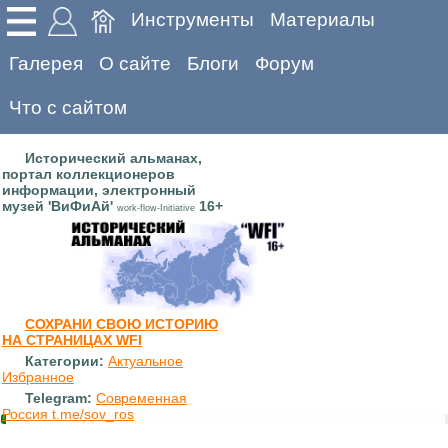
Инструменты
Материалы
Галерея
О сайте
Блоги
Форум
Что с сайтом
Исторический альманах,
портал коллекционеров
информации, электронный
музей 'ВиФиАй'
16+
work-flow-Initiative
СОХРАНИ СВОЮ ИСТОРИЮ
НА СТРАНИЦАХ WFI
Категории:
Актуальное
Избранное
Telegram:
Современная
Россия t.me/sov_ros