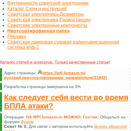
Внутренности советской электроники
Каталог Схем и инструкций
Советская электроника-Дозиметры
Советская электроника-Радиостанции
Советские электронные компоненты
Неотсортированная папка
Реклама
Советская ламповая судовая радионавигационная
система кпф-2
Каталог статей и агрегатор. Только качественные статьи!
Адрес страницы:
https://wfi.lomasm.ru/
русский.неотсортированная_папка/picture(31942)
Разработка страницы завершена на 0%
Как следует себя вести во время
БПЛА атаки?
Операции:
НА WFI.lomasm.ru МОЖНО:
Гостям:
Общаться на
форуме
Форум
Совет №
3:
Для связи с автором используйте
форму обратной
связи