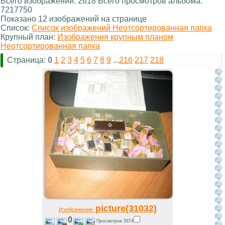
Всего изображений: 2618 Всего просмотров альбома:
7217750
Показано 12 изображений на странице
Список:
Список изображений Неотсортированная папка
Крупный план:
Изображения крупным планом
Неотсортированная папка
Страница:
0
1
2
3
4
5
6
7
8
9
...
216
217
218
picture(31032)
Изображение
0
Просмотров 5874