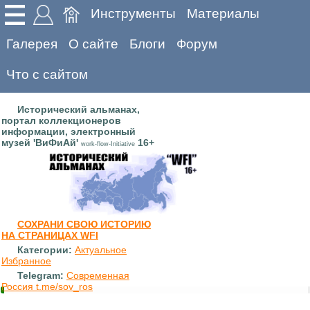
Инструменты
Материалы
Галерея
О сайте
Блоги
Форум
Что с сайтом
Исторический альманах,
портал коллекционеров
информации, электронный
музей 'ВиФиАй'
16+
work-flow-Initiative
СОХРАНИ СВОЮ ИСТОРИЮ
НА СТРАНИЦАХ WFI
Категории:
Актуальное
Избранное
Telegram:
Современная
Россия t.me/sov_ros