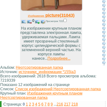
picture(31043)
Изображение
0
Просмотров 7222
На изображении крупным планом
представлена электронная лампа,
удерживаемая пальцами. Лампа
имеет прозрачный стеклянный
корпус цилиндрической формы с
затемненной верхней частью. На
корпусе лампы
нанесе...
Подробнее...
Альбом:
Неотсортированная папка
Источник:
источники_информации *155la3
Всего изображений: 2618 Всего просмотров альбома:
7219339
Показано 12 изображений на странице
Список:
Список изображений Неотсортированная папка
Крупный план:
Изображения крупным планом
Неотсортированная папка
Страница:
0
1
2
3
4
5
6
7
8
9
...
216
217
218