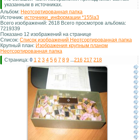
указанным в источниках.
Альбом:
Неотсортированная папка
Источник:
источники_информации *155la3
Всего изображений: 2618 Всего просмотров альбома:
7219339
Показано 12 изображений на странице
Список:
Список изображений Неотсортированная папка
Крупный план:
Изображения крупным планом
Неотсортированная папка
Страница:
0
1
2
3
4
5
6
7
8
9
...
216
217
218