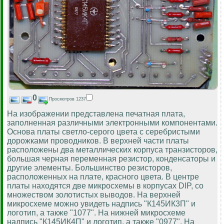
0
Просмотров 1237
На изображении представлена печатная плата,
заполненная различными электронными компонентами.
Основа платы светло-серого цвета с серебристыми
дорожками проводников. В верхней части платы
расположены два металлических корпуса транзисторов,
большая черная переменная резистор, конденсаторы и
другие элементы. Большинство резисторов,
расположенных на плате, красного цвета. В центре
платы находятся две микросхемы в корпусах DIP, со
множеством золотистых выводов. На верхней
микросхеме можно увидеть надпись "К145ИК3П" и
логотип, а также "1077". На нижней микросхеме
надпись "К145ИК4П" и логотип, а также "0977". На