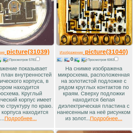
picture(31039)
picture(31040)
ние
Изображение
0
Просмотров 5781
Просмотров 6063
ажение показывает
На снимке изображена
 план внутренностей
микросхема, расположенная
ического корпуса, в
на золотистой подложке с
ором находится
рядом круглых контактов по
осхема. Круглый
краям. Сверху подложки
ческий корпус имеет
находится белая
ю структуру по краю.
диэлектрическая пластина с
 корпуса находится
нанесенным на неё рисунком
...
Подробнее...
из золот...
Подробнее...