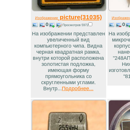
picture(31035)
Изображение
Изображе
0
0
Просмотров 5972
На изображении представлен
На изоб
увеличенный вид
микроч
компьютерного чипа. Видна
корпус
черная квадратная рамка,
нане
внутри которой расположена
"248АП
золотистая подложка,
Ни
имеющая форму
изготовл
прямоугольника со
"81
скругленными углами.
Внутр...
Подробнее...