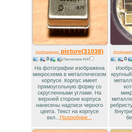
picture(31038)
Изображение
Изображе
0
0
Просмотров 9197
На фотографии изображена
Изобр
микросхема в металлическом
крупный
корпусе. Корпус имеет
металл
прямоугольную форму со
кот
скругленными углами. На
микр
верхней стороне корпуса
металли
нанесены надписи черного
ребристу
цвета. Текст на корпусе
Внутри
вкл...
Подробнее...
бе