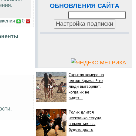
ения.
ОБНОВЛЕНИЯ САЙТА
ажения
0
оненты
Скрытая камера на
пляже Крыма: Что
люди вытворяют,
когда их не
видят...
ости.
Ролик длится
несколько секунд,
а смеяться вы
будете долго