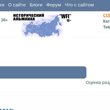
ея
О сайте
Блоги
Форум
Что с сайтом
СО
16+
Кат
Tel
Оценка раз