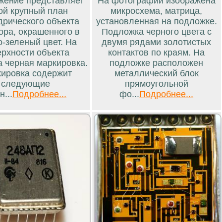
жение представляет
На фотографии изображена
ой крупный план
микросхема, матрица,
рического объекта
установленная на подложке.
ора, окрашенного в
Подложка черного цвета с
о-зеленый цвет. На
двумя рядами золотистых
ерхности объекта
контактов по краям. На
а черная маркировка.
подложке расположен
ировка содержит
металлический блок
следующие
прямоугольной
н...
Подробнее...
фо...
Подробнее...