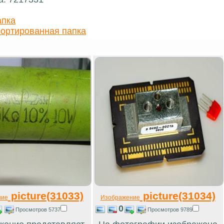
апка
ортированная папка
picture(31033)
picture(31034)
ние
Изображение
0
Просмотров 5737
Просмотров 9789