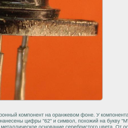
ронный компонент на оранжевом фоне. У компонент
нанесены цифры "62" и символ, похожий на букву "М
 металлическое основание серебристого цвета. От о