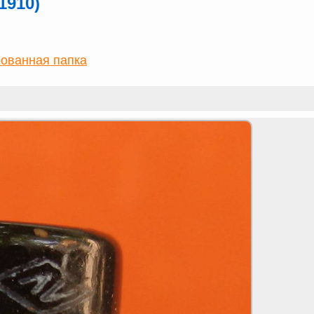
1910)
ованная папка