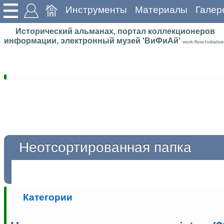
Инструменты
Материалы
Галер
Исторический альманах, портал коллекционеров
информации, электронный музей 'ВиФиАй'
work-flow-Initiative
Неотсортированная папка
Категории