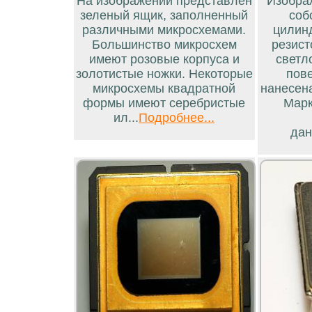
На изображении представлен
Изобра
зеленый ящик, заполненный
соб
различными микросхемами.
цилинд
Большинство микросхем
резист
имеют розовые корпуса и
светл
золотистые ножки. Некоторые
пов
микросхемы квадратной
нанесен
формы имеют серебристые
Марк
ил...
Подробнее...
дан