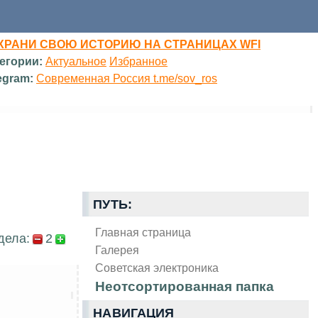
ХРАНИ СВОЮ ИСТОРИЮ НА СТРАНИЦАХ WFI
егории:
Актуальное
Избранное
egram:
Современная Россия t.me/sov_ros
ПУТЬ:
Главная страница
дела:
2
Галерея
Советская электроника
Неотсортированная папка
НАВИГАЦИЯ