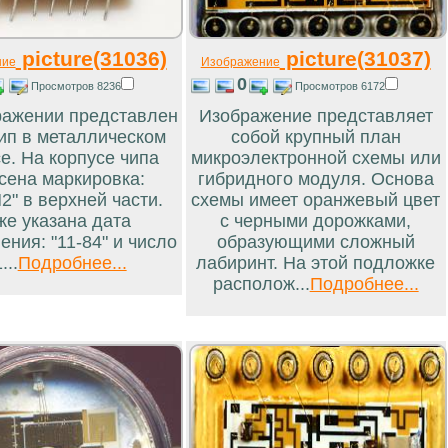
picture(31036)
picture(31037)
ние
Изображение
0
Просмотров 8236
Просмотров 6172
ражении представлен
Изображение представляет
ип в металлическом
собой крупный план
е. На корпусе чипа
микроэлектронной схемы или
сена маркировка:
гибридного модуля. Основа
2" в верхней части.
схемы имеет оранжевый цвет
же указана дата
с черными дорожками,
ения: "11-84" и число
образующими сложный
...
Подробнее...
лабиринт. На этой подложке
располож...
Подробнее...