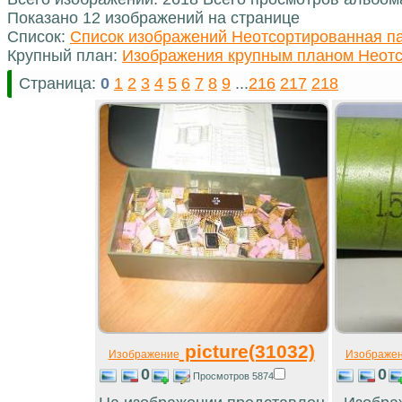
Показано 12 изображений на странице
Список:
Список изображений Неотсортированная п
Крупный план:
Изображения крупным планом Неотс
Страница:
0
1
2
3
4
5
6
7
8
9
...
216
217
218
picture(31032)
Изображение
Изображе
0
0
Просмотров 5874