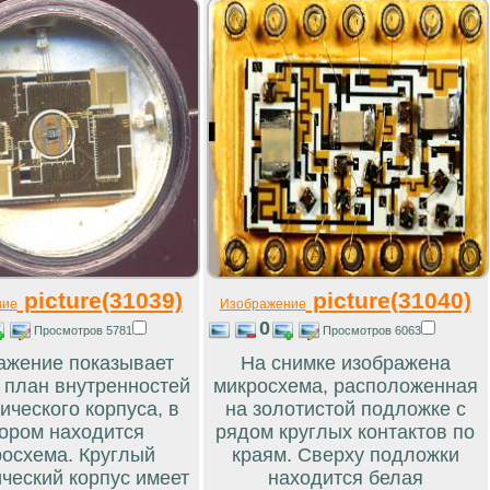
picture(31039)
picture(31040)
ние
Изображение
0
Просмотров 5781
Просмотров 6063
ажение показывает
На снимке изображена
 план внутренностей
микросхема, расположенная
ического корпуса, в
на золотистой подложке с
ором находится
рядом круглых контактов по
осхема. Круглый
краям. Сверху подложки
ческий корпус имеет
находится белая