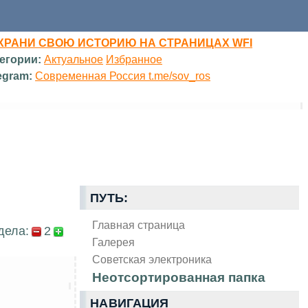
ХРАНИ СВОЮ ИСТОРИЮ НА СТРАНИЦАХ WFI
егории:
Актуальное
Избранное
egram:
Современная Россия t.me/sov_ros
ПУТЬ:
Главная страница
дела:
2
Галерея
Советская электроника
Неотсортированная папка
НАВИГАЦИЯ