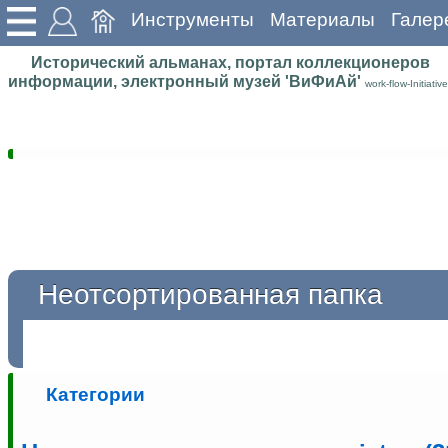
Инструменты
Материалы
Галер
Исторический альманах, портал коллекционеров
информации, электронный музей 'ВиФиАй'
work-flow-Initiative
Неотсортированная папка
Категории