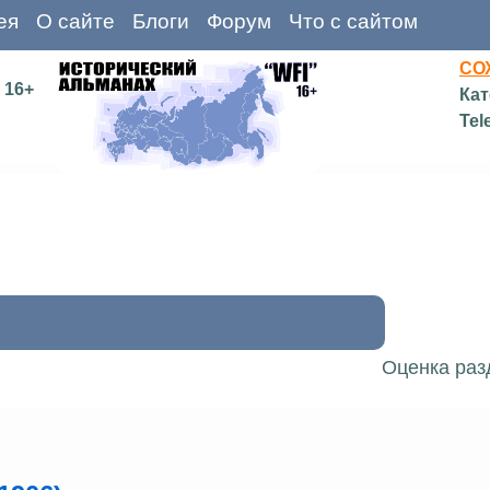
ея
О сайте
Блоги
Форум
Что с сайтом
СО
16+
Кат
Tel
Оценка раз