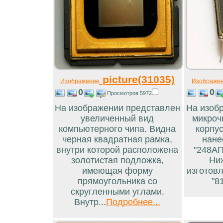
picture(31035)
Изображение
Изображе
0
0
Просмотров 5972
На изображении представлен
На изоб
увеличенный вид
микроч
компьютерного чипа. Видна
корпус
черная квадратная рамка,
нане
внутри которой расположена
"248АП
золотистая подложка,
Ни
имеющая форму
изготовл
прямоугольника со
"81
скругленными углами.
Внутр...
Подробнее...