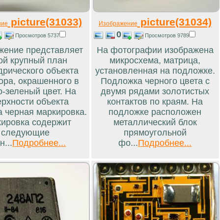
picture(31033)
picture(31034)
ние
Изображение
0
Просмотров 5737
Просмотров 9789
жение представляет
На фотографии изображена
ой крупный план
микросхема, матрица,
рического объекта
установленная на подложке.
ора, окрашенного в
Подложка черного цвета с
о-зеленый цвет. На
двумя рядами золотистых
ерхности объекта
контактов по краям. На
а черная маркировка.
подложке расположен
ировка содержит
металлический блок
следующие
прямоугольной
н...
Подробнее...
фо...
Подробнее...