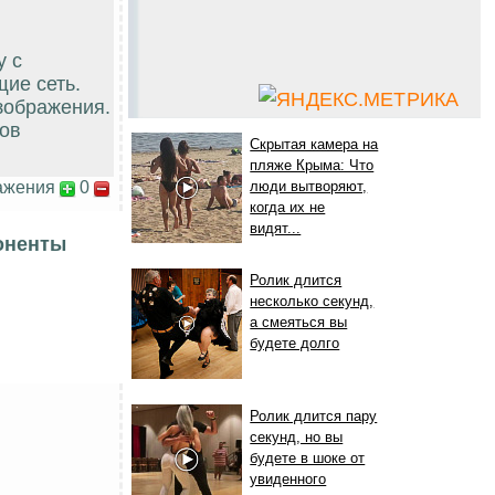
у с
ие сеть.
зображения.
ков
Скрытая камера на
пляже Крыма: Что
ажения
0
люди вытворяют,
когда их не
видят...
оненты
Ролик длится
несколько секунд,
а смеяться вы
будете долго
Ролик длится пару
секунд, но вы
будете в шоке от
увиденного