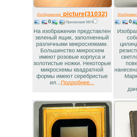
picture(31032)
Изображение
Изображе
0
0
Просмотров 5874
На изображении представлен
Изобра
зеленый ящик, заполненный
соб
различными микросхемами.
цилинд
Большинство микросхем
резист
имеют розовые корпуса и
светл
золотистые ножки. Некоторые
пов
микросхемы квадратной
нанесен
формы имеют серебристые
Марк
ил...
Подробнее...
дан