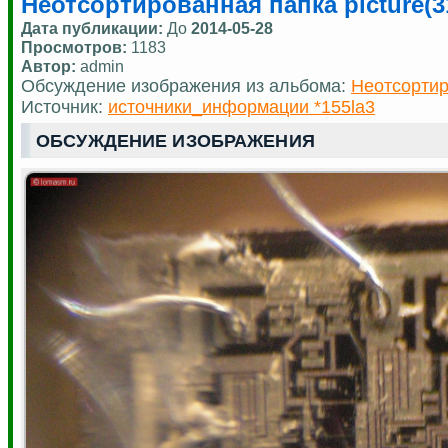
Неотсортированная папка picture(3
Дата публикации:
До
2014-05-28
Просмотров:
1183
Автор:
admin
Обсуждение изображения из альбома:
Неотсортир
Источник:
источники_информации *155la3
ОБСУЖДЕНИЕ ИЗОБРАЖЕНИЯ