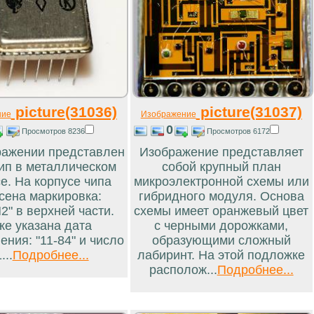
picture(31036)
picture(31037)
ние
Изображение
0
Просмотров 8236
Просмотров 6172
ражении представлен
Изображение представляет
ип в металлическом
собой крупный план
е. На корпусе чипа
микроэлектронной схемы или
сена маркировка:
гибридного модуля. Основа
2" в верхней части.
схемы имеет оранжевый цвет
же указана дата
с черными дорожками,
ения: "11-84" и число
образующими сложный
...
Подробнее...
лабиринт. На этой подложке
располож...
Подробнее...