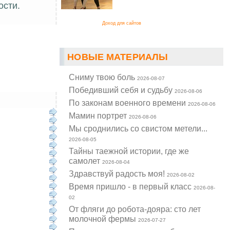
ости.
Доход для сайтов
НОВЫЕ МАТЕРИАЛЫ
Cниму твою боль
2026-08-07
Победивший себя и судьбу
2026-08-06
По законам военного времени
2026-08-06
Мамин портрет
2026-08-06
Мы сроднились со свистом метели...
2026-08-05
Тайны таежной истории, где же
самолет
2026-08-04
Здравствуй радость моя!
2026-08-02
Время пришло - в первый класс
2026-08-
02
От фляги до робота-дояра: сто лет
молочной фермы
2026-07-27