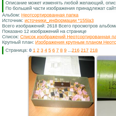
Описание может изменять любой желающий, опис
По большей части изображения принадлежат сайт
Альбом:
Неотсортированная папка
Источник:
источники_информации *155la3
Всего изображений: 2618 Всего просмотров альбом
Показано 12 изображений на странице
Список:
Список изображений Неотсортированная п
Крупный план:
Изображения крупным планом Неотс
Страница:
0
1
2
3
4
5
6
7
8
9
...
216
217
218