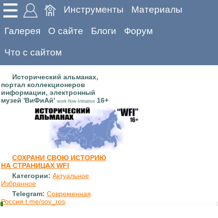
Инструменты
Материалы
Галерея
О сайте
Блоги
Форум
Что с сайтом
Исторический альманах,
портал коллекционеров
информации, электронный
музей 'ВиФиАй'
16+
work-flow-Initiative
СОХРАНИ СВОЮ ИСТОРИЮ
НА СТРАНИЦАХ WFI
Категории:
Актуальное
Избранное
Telegram:
Современная
Россия t.me/sov_ros