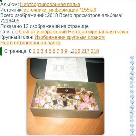
Альбом:
Неотсортированная папка
Источник:
источники_информации *155la3
Всего изображений: 2618 Всего просмотров альбома:
7216405
Показано 12 изображений на странице
Список:
Список изображений Неотсортированная папка
Крупный план:
Изображения крупным планом
Неотсортированная папка
Страница:
0
1
2
3
4
5
6
7
8
9
...
216
217
218