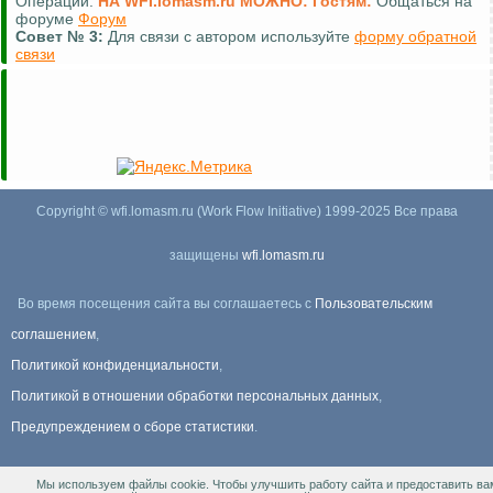
Операции:
НА WFI.lomasm.ru МОЖНО:
Гостям:
Общаться на
форуме
Форум
Совет №
3:
Для связи с автором используйте
форму обратной
связи
Copyright © wfi.lomasm.ru (Work Flow Initiative) 1999-2025 Все права
защищены
wfi.lomasm.ru
Во время посещения сайта вы соглашаетесь с
Пользовательским
соглашением
,
Политикой конфиденциальности
,
Политикой в отношении обработки персональных данных
,
Предупреждением о сборе статистики
.
Мы используем файлы cookie. Чтобы улучшить работу сайта и предоставить ва
Информация Для правообладателей
.