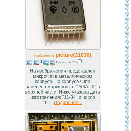
picture(31036)
Изображение
0
Просмотров 8236
На изображении представлен
микрочип в металлическом
корпусе. На корпусе чипа
нанесена маркировка: "248АП2" в
верхней части. Ниже указана дата
изготовления: "11-84" и число
"81...
Подробнее...