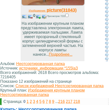
picture(31043)
Изображение
0
Просмотров 7222
На изображении крупным планом
представлена электронная лампа,
удерживаемая пальцами. Лампа
имеет прозрачный стеклянный
корпус цилиндрической формы с
затемненной верхней частью. На
корпусе лампы
нанесе...
Подробнее...
Альбом:
Неотсортированная папка
Источник:
источники_информации *155la3
Всего изображений: 2618 Всего просмотров альбома:
7216405
Показано 12 изображений на странице
Список:
Список изображений Неотсортированная папка
Крупный план:
Изображения крупным планом
Неотсортированная папка
Страница:
0
1
2
3
4
5
6
7
8
9
...
216
217
218
Купить:
Неотсортированная папка